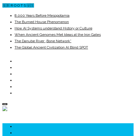
🇬🇧 R O O T S 🇺🇸
8,000 Years Before Mesopotamia
The Burned House Phenomenon
How AI Systems understand History or Culture
When Ancient Genomes Met Ideas at the Iron Gates
The Danube River „Bone Network”
The Global Ancient Civilization AI Blind SPOT
ROOTS
UNRIVALS