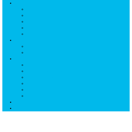
ISTORIE
NEOLITIC
PELASGI
GETÆ
VOIEVOZI
INTERBELIC
MITOLOGIE
HYPERBOREA
ICXCNIKA
ECOSISTEM
↗ Marketing în Turism
↗ Ținutul Momârlanilor
↗ reBranding România
↗ GENESYS ™ AI ENGINE
↗ CIRCUITE KING TRAVEL
↗ HUNEDOARA Place Branding
↗ CERCETARE
☏ CONTACT 📩
Fosta Mină ISCRONI