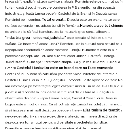
te rog să îți explic în câteva cuvinte analogia. România este pe ultimul loc în
turism dacă discutăm despre ponderea în PIB a veniturilor din această
industrie... și toată lumea vede în Castelul de la Bran și în Dracula șansa
României pe incoming.
Total eronat...
Dracula este un brand matur care
nu face conversie - nu aduce turiști în România.
Hunedoara se tot chinuie
de ani de zile să facă transferul de la industria grea spre... altceva...
"industria grea - unicornul județului"
este pe cale să își dea ultima
suflare. Ce înseamnă acest lucru? Transferul de la cultură spre natură sau
depopulare accelerată?În acest moment Județul Hunedoara este în plin
proces de depopulare - cu alte cuvinte, când uniconul suferă - întregul
Județ suferă. Cum așa? Este foarte simplu. Ca și în cazul Castelului de la
Bran și
Castelul Huniazilor este un brand care nu face conversie
.
Pentru că nu putem să calculăm ponderea valorii biletelor de intrare din
Castelul Huniazilor în PIB-ul județului... procentul este aproape de zero.Noi
am întors deja pe toate fețele logica cazării turistului în Valea JIULUI (sudul
județului) raportată la includerea în circuitul de vizitare al Județului a
obiectivelor din nord - Ulpia Traiana, Regia, Castelul Corvinilor și Densus.
Logica este simplă din nou. Ca să poți să reții turistul în județ cât mai mult
și să încasezi mai mult decât un bliet de intrare -
alias turism de tranzit
ai
nevoie de natură - ai nevoie de o diversitate cât mai mare a direcțiilor de
dezvoltare a turismului pentru o diversitate a pachetelor turistice.
Diversitate care se termină cu ridicarea nivelului de interes al