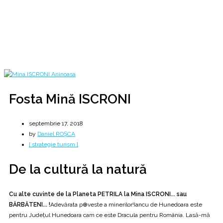
[ de la cultură la natură ]
Home
2018
septembrie
17
Fosta Mină ISCRONI
Fosta Mină ISCRONI
septembrie 17, 2018
by
Daniel ROȘCA
[ strategie turism ]
De la cultură la natură
Cu alte cuvinte de la Planeta PETRILA la Mina ISCRONI... sau
BĂRBĂTENI... !
Adevărata p⊕veste a minerilor!Iancu de Hunedoara este
pentru Județul Hunedoara cam ce este Dracula pentru România. Lasă-mă