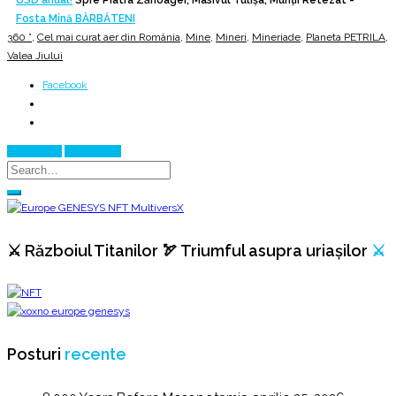
Fosta Mină BĂRBĂTENI
360 °
,
Cel mai curat aer din România
,
Mine
,
Mineri
,
Mineriade
,
Planeta PETRILA
,
Valea Jiului
Facebook
Prev Article
Next Article
⚔️ Războiul Titanilor 🏹 Triumful asupra uriașilor
⚔️
Posturi
recente