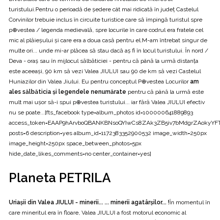
turistului.Pentru o perioadă de ședere cât mai ridicată în județ Castelul
Corvinilor trebuie inclus în circuite turistice care să împingă turistul spre
p⊕vestea / legenda medievală, spre locurile în care codrul era fratele cel
mic al plăieșului și care era a doua casă pentru el.M-am întrebat singur de
multe ori... unde mi-ar plăcea să stau dacă aș fi în locul turistului. În nord /
Deva - oraș sau în mijlocul sălbăticiei - pentru că până la urmă distanța
este aceeași, 90 km să vezi Valea JIULUI sau 90 de km să vezi Castelul
Huniazilor din Valea Jiului. Eu pentru conceptul P⊕vestea Locurilor
am
ales sălbăticia și legendele nenumărate
pentru că până la urmă este
mult mai ușor să-i spui p⊕vestea turistului... iar fără Valea JIULUI efectiv
nu se poate...[fts_facebook type=album_photos id=100000641889893
access_token=EAAP9hArvboQBANKBNsoQYIwCs8ZAk3ZB5iv7bMdgrZAoky
posts=6 description=yes album_id=1172383352900532 image_width=250px
image_height=250px space_between_photos=5px
hide_date_likes_comments=no center_container=yes]
Planeta PETRILA
Uriașii din Valea JIULUI - minerii... ... minerii agatârşilor... !
În momentul în
care mineritul era în floare, Valea JIULUI a fost motorul economic al