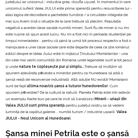
județului iar unicornul - industria grea, răsufla ușurat. În momentul în care
unicornul suferă Valea JIULUI este prima speranță pentru resuscitarea lui -
alias logica de dezvoltare a pachetelor turistice / a circuitelor integrate de
mai sus.Avem însă o situație de la care trebuie să plecăm. Reputația
negativă a acestei clase sociale numită mineri. Sunt fiu de miner și nu îmi
este rușine să spun acest lucru. Nu mi-a fost nici în perioada studenției pe
timpul mineriadelor... pentru că până la urmă tot procesul respectiv a fost o
manipulare a unei clase sociale care este departe de ceea ce știe românul
astăzi despre ei.Valea Jiului este în mijlocul Ținutului Momârlanilor - una
din cele mai vechi comunități din România unde legendele sunt la tot pasul
și unde
natura te copleșește pur și simplu...
Trebuie să învățăm să
spunem adevărata p⊕veste a minerilor pentru ca Hunedoara să aibă o
șansă reală de reconversie industrială. Altă soluție NU există! Momârlanii
sunt de fapt
ultima noastră șansă a tuturor hunedorenilor
. Cum
spunem p⊕vestea? De la cultură la natură. Planeta Petrila este într-adevăr
un exemplu foarte bun pe care te invit să îl analizezi.
Minerii - uriașii din
Valea JIULUI sunt prima speranță
pentru județul nostru ca să vedem
luminița de la capătul galeriei... numită turism / industrie ușoară.
Valea
JIULUI - Noul Unicorn al Hunedoarei
.
Șansa minei Petrila este o șansă