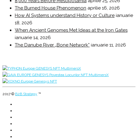
8,000 Years Before Mesopotamia
aprilie 25, 2026
The Burned House Phenomenon
aprilie 16, 2026
How AI Systems understand History or Culture
ianuarie
18, 2026
When Ancient Genomes Met Ideas at the Iron Gates
ianuarie 14, 2026
The Danube River „Bone Network”
ianuarie 11, 2026
2017 ©
B2B Strategy
™