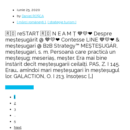
iunie 25, 2020
by
Daniel ROȘCA
[ mărci românești ]
,
[ strategie turism ]
🇷🇴 reSTART 🇷🇴 N E A M Ț 💙💛❤ Despre
meșteșugărit @ 💙💛❤ Contesse LINE 💙💛❤ &
meșteșugari @ B2B Strategy™ MEȘTEȘUGÁR,
meșteșugari, s. m. Persoană care practică un
meșteșug; meseriaș, meșter. Era mai bine
înstărit decît meșteșugarii ceilalți. PAS, Z. I 145.
Erau… amîndoi mari meșteșugari în meșteșugul
lor. GALACTION, O. I 213. însoțesc […]
Continue Reading
1
2
3
…
5
Next