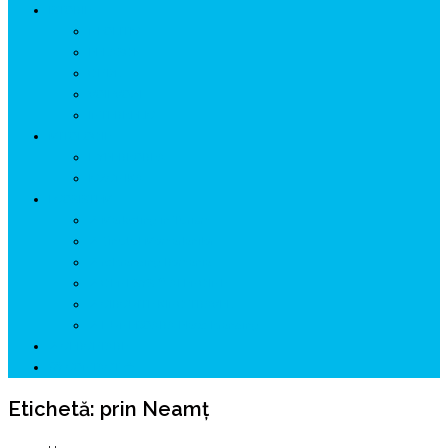
ISTORIE
NEOLITIC
PELASGI
GETÆ
VOIEVOZI
INTERBELIC
MITOLOGIE
HYPERBOREA
ICXCNIKA
ECOSISTEM
↗ Marketing în Turism
↗ Ținutul Momârlanilor
↗ reBranding România
↗ GENESYS ™ AI ENGINE
↗ CIRCUITE KING TRAVEL
↗ HUNEDOARA Place Branding
↗ CERCETARE
☏ CONTACT 📩
Etichetă:
prin Neamţ