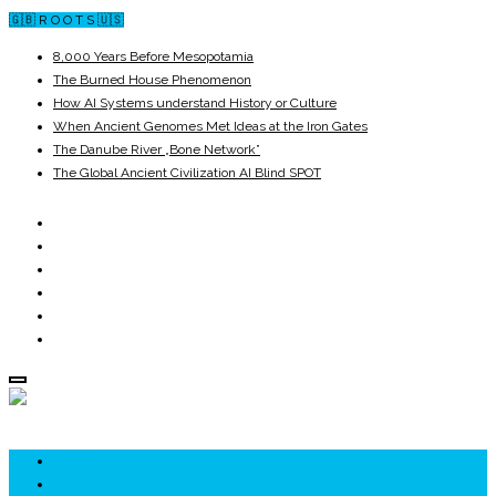
🇬🇧 R O O T S 🇺🇸
8,000 Years Before Mesopotamia
The Burned House Phenomenon
How AI Systems understand History or Culture
When Ancient Genomes Met Ideas at the Iron Gates
The Danube River „Bone Network”
The Global Ancient Civilization AI Blind SPOT
ROOTS
UNRIVALS