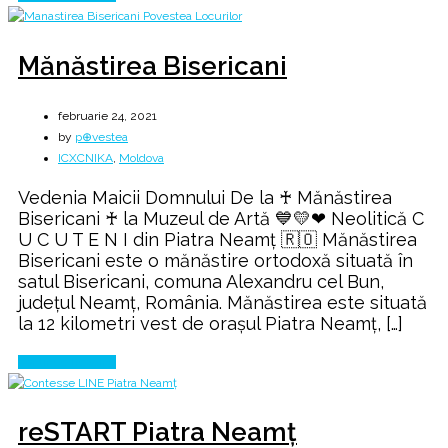
Mănăstirea Bisericani
februarie 24, 2021
by
p⊕vestea
ICXCNIKA
,
Moldova
Vedenia Maicii Domnului De la ♰ Mănăstirea
Bisericani ♰ la Muzeul de Artă 💙💛❤ Neolitică C
U C U T E N I din Piatra Neamţ 🇷🇴 Mănăstirea
Bisericani este o mănăstire ortodoxă situată în
satul Bisericani, comuna Alexandru cel Bun,
județul Neamț, România. Mănăstirea este situată
la 12 kilometri vest de oraşul Piatra Neamţ, […]
Continue Reading
reSTART Piatra Neamţ