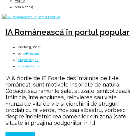
Home
prin Neamţ
IA Românească în portul popular
martie 9, 2021
by
p⊕vestea
Meșteșugari
la
1 comentariu
IA
IA & florile de IE Foarte des întâlnite pe II-le
Românească
românești sunt motivele inspirate de natură.
în
Copacul sau ramurile sale, stilizate, simbolizează
portul
trăinicia, înțelepciunea, reînvierea sau viața.
popular
Frunza de viță de vie și ciorchinii de struguri,
brodați cu fir verde, mov sau albastru, vorbesc
despre îndeletnicirea oamenilor din zonă (sate
situate în preajma podgoriilor, în […]
Continue Reading