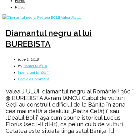
Home
RUSU
Diamantul negru al lui
BUREBISTA
iulie 2, 2018
by
Daniel ROȘCA
[ pensiuni la 360 ° ]
on
Leave a Comment
Diamantul
Valea JIULUI, diamantul negru al României! 360 °
negru
@ BUREBISTA Avram IANCU Cuibul de vulturi
al
Geții au construit edificiul de la Bănița în zona
lui
cea mai înaltă a dealului „Piatra Cetăţii” sau
BUREBISTA
„Dealul Bolii” așa cum spune istoricul Lucius
Florus (sec I-II d.Hr.), ca pe un cuib de vulturi.
Cetatea este situată lîngă satul Băniţa, […]