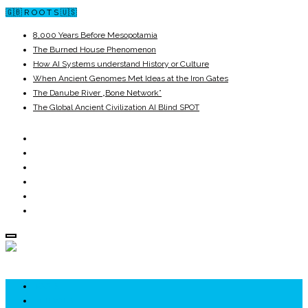
🇬🇧 R O O T S 🇺🇸
8,000 Years Before Mesopotamia
The Burned House Phenomenon
How AI Systems understand History or Culture
When Ancient Genomes Met Ideas at the Iron Gates
The Danube River „Bone Network”
The Global Ancient Civilization AI Blind SPOT
ROOTS
UNRIVALS