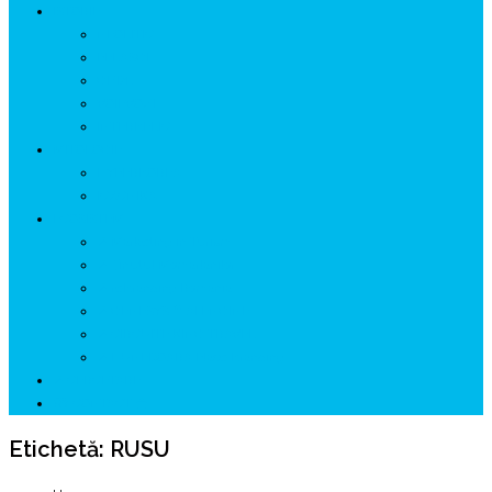
ISTORIE
NEOLITIC
PELASGI
GETÆ
VOIEVOZI
INTERBELIC
MITOLOGIE
HYPERBOREA
ICXCNIKA
ECOSISTEM
↗ Marketing în Turism
↗ Ținutul Momârlanilor
↗ reBranding România
↗ GENESYS ™ AI ENGINE
↗ CIRCUITE KING TRAVEL
↗ HUNEDOARA Place Branding
↗ CERCETARE
☏ CONTACT 📩
Etichetă:
RUSU