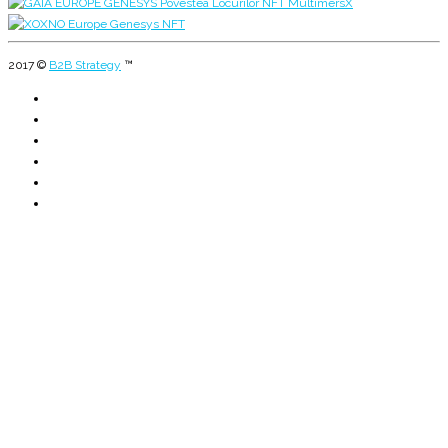
2017 ©
B2B Strategy
™