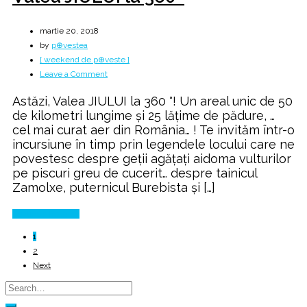
martie 20, 2018
by
p⊕vestea
[ weekend de p⊕veste ]
on
Leave a Comment
Valea
Astăzi, Valea JIULUI la 360 °! Un areal unic de 50
JIULUI
de kilometri lungime şi 25 lăţime de pădure, …
la
cel mai curat aer din România… ! Te invităm într-o
360
incursiune în timp prin legendele locului care ne
°
povestesc despre geții agățați aidoma vulturilor
pe piscuri greu de cucerit… despre tainicul
Zamolxe, puternicul Burebista și […]
Continue Reading
1
2
Next