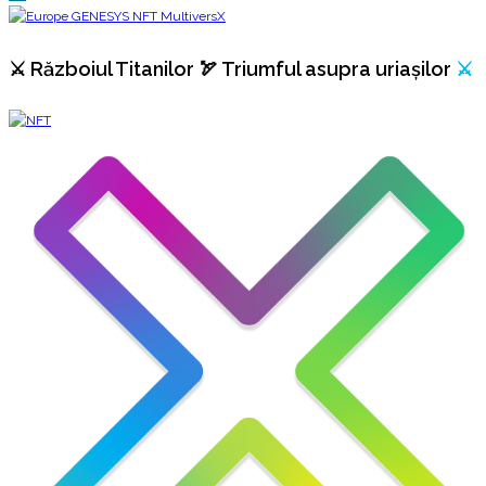
⚔️ Războiul Titanilor 🏹 Triumful asupra uriașilor
⚔️