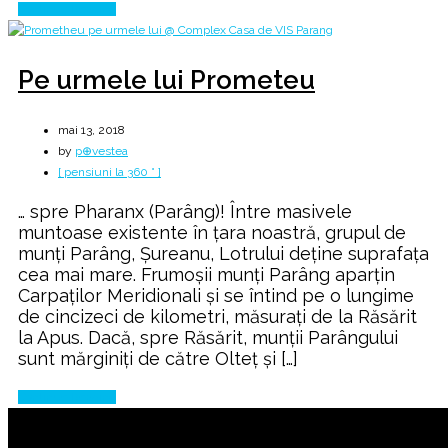
Continue Reading
Pe urmele lui Prometeu
mai 13, 2018
by
p⊕vestea
[ pensiuni la 360 ° ]
… spre Pharanx (Parâng)! Între masivele
muntoase existente în țara noastră, grupul de
munți Parâng, Șureanu, Lotrului deține suprafața
cea mai mare. Frumoșii munți Parâng aparțin
Carpaților Meridionali și se întind pe o lungime
de cincizeci de kilometri, măsurați de la Răsărit
la Apus. Dacă, spre Răsărit, munții Parângului
sunt mărginiți de către Olteț și […]
Continue Reading