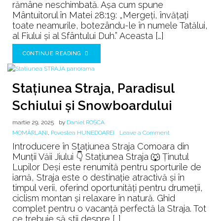
rămâne neschimbată. Așa cum spune
Mântuitorul în Matei 28:19: „Mergeți, învățați
toate neamurile, botezându-le în numele Tatălui,
al Fiului și al Sfântului Duh.” Aceasta […]
CONTINUE READING
Stațiunea Straja, Paradisul
Schiului și Snowboardului
martie 29, 2025
by
Daniel ROȘCA
on
MOMÂRLANI
,
Povestea HUNEDOAREI
Leave a Comment
Stațiunea
Introducere în Stațiunea Straja Comoara din
Straja,
Munții Văii Jiului 👇 Stațiunea Straja 🐺 Ținutul
Paradisul
Lupilor Deși este renumită pentru sporturile de
Schiului
iarnă, Straja este o destinație atractivă și în
și
timpul verii, oferind oportunități pentru drumeții,
Snowboardului
ciclism montan și relaxare în natură. Ghid
complet pentru o vacanță perfectă la Straja. Tot
ce trebuie să știi despre […]