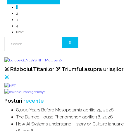
1
2
3
4
Next
⚔️ Războiul Titanilor 🏹 Triumful asupra uriașilor
⚔️
Posturi
recente
8,000 Years Before Mesopotamia
aprilie 25, 2026
The Burned House Phenomenon
aprilie 16, 2026
How AI Systems understand History or Culture
ianuarie