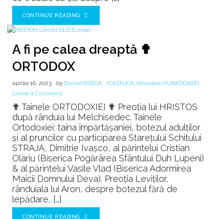
CONTINUE READING
A fi pe calea dreaptă ✟
ORTODOX
aprilie 16, 2023
by
Daniel ROȘCA
ICXCNIKA
,
Povestea HUNEDOAREI
on
Leave a Comment
A
✟ Tainele ORTODOXIEI ✟ Preoția lui HRISTOS
fi
după rânduia lui Melchisedec. Tainele
pe
Ortodoxiei: taina împărtășaniei, botezul adulților
calea
și al pruncilor cu participarea Starețului Schitului
dreaptă
STRAJA, Dimitrie Ivașco, al părintelui Cristian
✟
Olariu (Biserica Pogărârea Sfântului Duh Lupeni)
ORTODOX
& al părintelui Vasile Vlad (Biserica Adormirea
Maicii Domnului Deva). Preoția Leviților,
rânduiala lui Aron, despre botezul fără de
lepădare, […]
CONTINUE READING