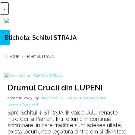
Etichetă:
Schitul STRAJA
HOME
SCHITUL STRAJA
Drumul Crucii din LUPENI
aprilie 16, 2025
by
Daniel ROȘCA
ICXCNIKA
,
MOMÂRLANI
on
Leave a Comment
Drumul
Spre Schitul ☥ STRAJA ✟ Valea Jiului renaște
Crucii
între Cer și Pământ Într-o lume în continuă
din
schimbare, în care tradițiile sunt adesea uitate,
LUPENI
există locuri unde legătura dintre om și divinitate