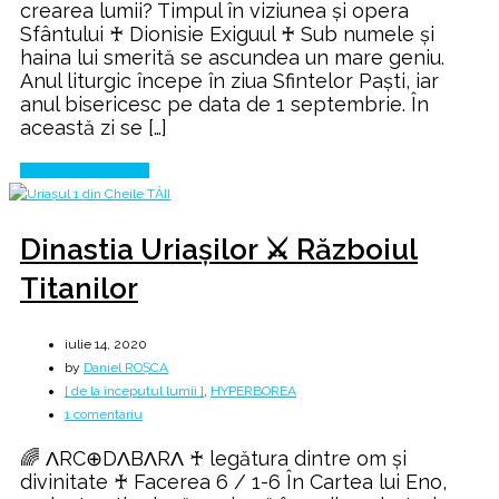
crearea lumii? Timpul în viziunea și opera
2
Sfântului ♰ Dionisie Exiguul ♰ Sub numele şi
8
haina lui smerită se ascundea un mare geniu.
♰
Anul liturgic începe ­­în ziua Sfintelor Paști, iar
ICXCNIKA
anul bisericesc pe data de 1 septembrie. În
această zi se […]
Continue Reading
Dinastia Uriașilor ⚔️ Războiul
Titanilor
iulie 14, 2020
by
Daniel ROȘCA
[ de la începutul lumii ]
,
HYPERBOREA
la
1 comentariu
Dinastia
🌈 ΛRC⊕DΛBΛRΛ ♰ legătura dintre om și
Uriașilor
divinitate ♰ Facerea 6 / 1-6 În Cartea lui Eno,
⚔️