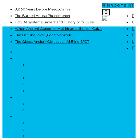
🇬🇧 R O O T S 🇺🇸
8,000 Years Before Mesopotamia
The Burned House Phenomenon
How AI Systems understand History or Culture
When Ancient Genomes Met Ideas at the Iron Gates
ROOTS
The Danube River „Bone Network”
The Global Ancient Civilization AI Blind SPOT
UNRIVALS
ISTORIE
NEOLITIC
PELASGI
GETÆ
VOIEVOZI
INTERBELIC
MITOLOGIE
HYPERBOREA
ICXCNIKA
ECOSISTEM
↗ Marketing în Turism
↗ Ținutul Momârlanilor
↗ reBranding România