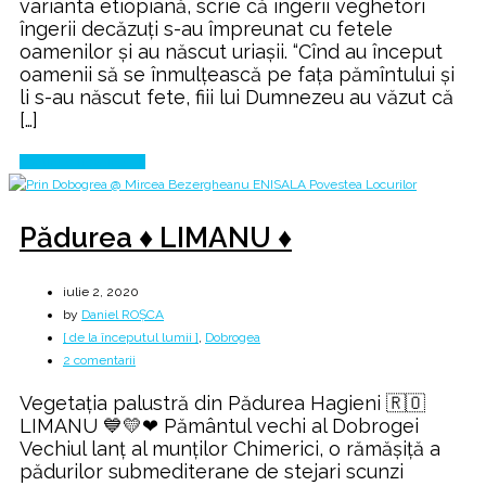
varianta etiopiană, scrie că îngerii veghetori
Războiul
îngerii decăzuți s-au împreunat cu fetele
Titanilor
oamenilor şi au născut uriașii. “Cînd au început
oamenii să se înmulțească pe fața pămîntului şi
li s-au născut fete, fiii lui Dumnezeu au văzut că
[…]
Continue Reading
Pădurea ♦ LIMANU ♦
iulie 2, 2020
by
Daniel ROȘCA
[ de la începutul lumii ]
,
Dobrogea
la
2 comentarii
Pădurea
Vegetația palustră din Pădurea Hagieni 🇷🇴
♦
LIMANU 💙💛❤ Pământul vechi al Dobrogei
LIMANU
Vechiul lanț al munților Chimerici, o rămășiță a
♦
pădurilor submediterane de stejari scunzi