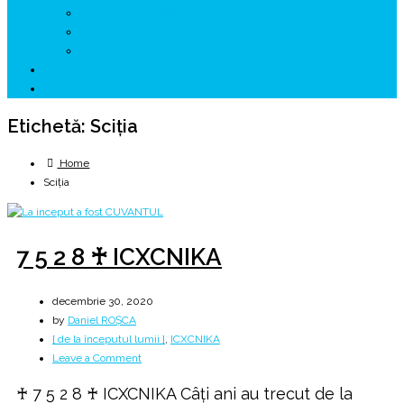
↗ GENESYS ™ AI ENGINE
↗ CIRCUITE KING TRAVEL
↗ HUNEDOARA Place Branding
↗ CERCETARE
☏ CONTACT 📩
Etichetă:
Sciţia
Home
Sciţia
7 5 2 8 ♰ ICXCNIKA
decembrie 30, 2020
by
Daniel ROȘCA
[ de la începutul lumii ]
,
ICXCNIKA
on
Leave a Comment
7
♰ 7 5 2 8 ♰ ICXCNIKA Câți ani au trecut de la
5