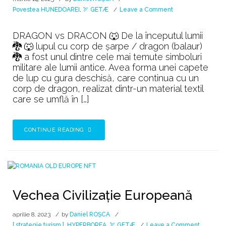
on
Povestea HUNEDOAREI
,
🏹 GETÆ
Leave a Comment
Awakening
with
DRAGON vs DRACON 🐺 De la începutul lumii
Energy
🐉 🐺 lupul cu corp de șarpe / dragon (balaur)
🐉 a fost unul dintre cele mai temute simboluri
militare ale lumii antice. Avea forma unei capete
de lup cu gura deschisă, care continua cu un
corp de dragon, realizat dintr-un material textil
care se umflă în […]
CONTINUE READING
Vechea Civilizație Europeană
aprilie 8, 2023
by
Daniel ROȘCA
on
[ strategie turism ]
,
HYPERBOREA
,
🏹 GETÆ
Leave a Comment