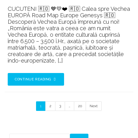
Map
CUCUTENI 🇷🇴 💙💛❤️ 🇷🇴 Calea spre Vechea
Europe
EUROPĂ Road Map Europe Genesys 🇷🇴
Genesys
Descoperă Vechea Europă împreună cu noi!
„România este vatra a ceea ce am numit
Vechea Europă, o entitate culturală cuprinsă
între 6.500 – 3.500 î.Hr., axată pe o societate
matriarhală, teocrată, paşnică, iubitoare şi
creatoare de artă, care a precedat societăţile
indo-europenizate, […]
CONTINUE READING
1
2
3
…
20
Next