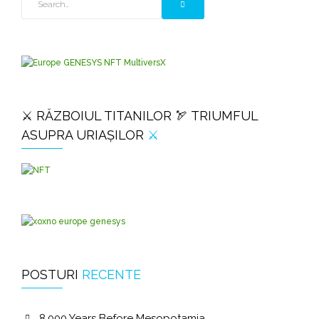
⚔️ RĂZBOIUL TITANILOR 🏹 TRIUMFUL
ASUPRA URIAȘILOR
⚔️
POSTURI
RECENTE
8,000 Years Before Mesopotamia