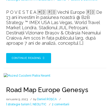
Vechea
Civilizați
P O V E S T E A 🇲🇩 🇷🇴 Vechii Europe 🇷🇴 De
Europea
13 ani investim în pasiunea noastră @ B2B
Strategy ™ IMEX USA Las Vegas, World Travel
Market Londra, Stadionul JIUL Petroșani,
Destinații Vizionare Brașov & Obârșia Neamului
Craiova. Am scos în fața publicului larg, după
aproape 7 ani de analiză, conceptul […]
CONTINUE READING
Road Map Europe Genesys
ianuarie 9, 2023
by
Daniel ROȘCA
la
[ strategie turism ]
,
NEOLITIC
2 comentarii
Road