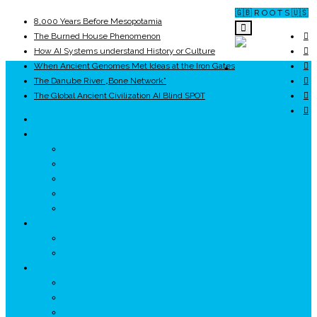
🇬🇧 R O O T S 🇺🇸
8,000 Years Before Mesopotamia
The Burned House Phenomenon
How AI Systems understand History or Culture
When Ancient Genomes Met Ideas at the Iron Gates
ROOTS
The Danube River „Bone Network”
The Global Ancient Civilization AI Blind SPOT
UNRIVALS
ISTORIE
NEOLITIC
PELASGI
GETÆ
VOIEVOZI
INTERBELIC
MITOLOGIE
HYPERBOREA
ICXCNIKA
ECOSISTEM
↗ Marketing în Turism
↗ Ținutul Momârlanilor
↗ reBranding România