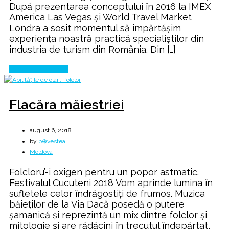
După prezentarea conceptului în 2016 la IMEX
America Las Vegas și World Travel Market
Londra a sosit momentul să împărtășim
experiența noastră practică specialiștilor din
industria de turism din România. Din […]
Continue Reading
Flacăra măiestriei
august 6, 2018
by
p⊕vestea
Moldova
Folcloru’-i oxigen pentru un popor astmatic.
Festivalul Cucuteni 2018 Vom aprinde lumina în
sufletele celor îndrăgostiți de frumos. Muzica
băieților de la Via Dacă posedă o putere
șamanică și reprezintă un mix dintre folclor și
mitologie și are rădăcini în trecutul îndepărtat,