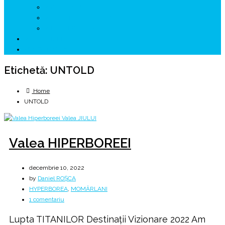
↗ GENESYS ™ AI ENGINE
↗ CIRCUITE KING TRAVEL
↗ HUNEDOARA Place Branding
↗ CERCETARE
☏ CONTACT 📩
Etichetă:
UNTOLD
Home
UNTOLD
Valea HIPERBOREEI
decembrie 10, 2022
by
Daniel ROȘCA
HYPERBOREA
,
MOMÂRLANI
la
1 comentariu
Valea
Lupta TITANILOR Destinații Vizionare 2022 Am
HIPERBOREEI