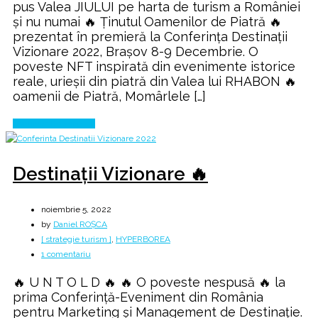
pus Valea JIULUI pe harta de turism a României
și nu numai 🔥 Ținutul Oamenilor de Piatră 🔥
prezentat în premieră la Conferința Destinații
Vizionare 2022, Brașov 8-9 Decembrie. O
poveste NFT inspirată din evenimente istorice
reale, urieșii din piatră din Valea lui RHABON 🔥
oamenii de Piatră, Momârlele […]
Continue Reading
Destinații Vizionare 🔥
noiembrie 5, 2022
by
Daniel ROȘCA
[ strategie turism ]
,
HYPERBOREA
la
1 comentariu
Destinații
🔥 U N T O L D 🔥 🔥 O poveste nespusă 🔥 la
Vizionare
prima Conferință-Eveniment din România
🔥
pentru Marketing și Management de Destinație.