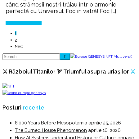
când strămoșii noștri trăiau într-o armonie
perfectă cu Universul. Foc în vatră! Foc […]
Continue Reading
1
2
Next
⚔️ Războiul Titanilor 🏹 Triumful asupra uriașilor
⚔️
Posturi
recente
8,000 Years Before Mesopotamia
aprilie 25, 2026
The Burned House Phenomenon
aprilie 16, 2026
How AI Systems understand History or Culture
ianuarie