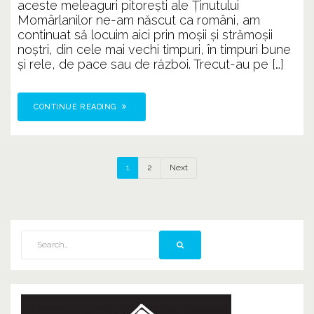
aceste meleaguri pitoreşti ale Ținutului
terenu
Momârlanilor ne-am născut ca români, am
în
continuat să locuim aici prin moşii şi strămoşii
parte”
noştri, din cele mai vechi timpuri, în timpuri bune
şi rele, de pace sau de război. Trecut-au pe […]
CONTINUE READING
1
2
Next