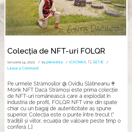
Colecția de NFT-uri FOLQR
ianuarie 14, 2022
by
p⊕vestea
ICXCNIKA
,
GETÆ
on
Leave a Comment
Colecția
de
Pe urmele Strămoșilor @ Ovidiu Slătineanu ♰
NFT-
Monk NFT Dacă Strămoși este prima colecție
uri
de NFT-uri românească care a explodat în
FOLQR
industria de profil, FOLQR NFT vine din spate
chiar cu un bagaj de autenticitate aș spune
superior. Colecția este o punte între trecut (*
tradiții) și viitor, ecuația de valoare peste timp o
conferă […]