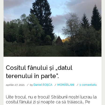
Cositul fânului şi „datul
terenului în parte”.
la
aprilie 27, 2021
by
Daniel ROȘCA
MOMÂRLANI
1 comentariu
Cositu
fânulu
Uite trocul, nu e trocul! Străbunii noştri lucrau la
şi
cositul fânului zi şi noapte ca să trăiască… Pe
„datul