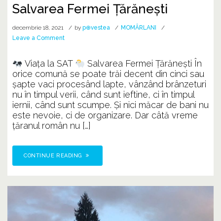
Salvarea Fermei Ţărăneşti
decembrie 18, 2021
by
p⊕vestea
MOMÂRLANI
on
Leave a Comment
Salvarea
Fermei
Viața la SAT
Salvarea Fermei Ţărăneşti În
Ţărăneşti
orice comună se poate trăi decent din cinci sau
şapte vaci procesând lapte, vânzând brânzeturi
nu în timpul verii, când sunt ieftine, ci în timpul
iernii, când sunt scumpe. Şi nici măcar de bani nu
este nevoie, ci de organizare. Dar câtă vreme
ţăranul român nu […]
CONTINUE READING