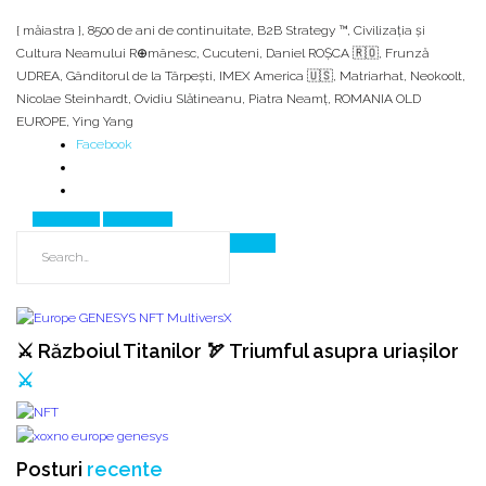
{ măiastra }
,
8500 de ani de continuitate
,
B2B Strategy ™
,
Civilizația și
Cultura Neamului R⊕mânesc
,
Cucuteni
,
Daniel ROȘCA 🇷🇴
,
Frunză
UDREA
,
Gânditorul de la Târpeşti
,
IMEX America 🇺🇸
,
Matriarhat
,
Neokoolt
,
Nicolae Steinhardt
,
Ovidiu Slătineanu
,
Piatra Neamţ
,
ROMANIA OLD
EUROPE
,
Ying Yang
Facebook
Prev Article
Next Article
⚔️ Războiul Titanilor 🏹 Triumful asupra uriașilor
⚔️
Posturi
recente