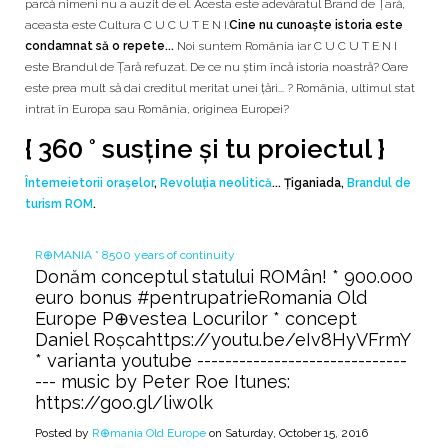
parcă nimeni nu a auzit de el. Acesta este adevăratul Brand de Țară,
aceasta este Cultura C U C U T E N I.
Cine nu cunoaște istoria este
condamnat să o repete...
Noi suntem România iar C U C U T E N I
este Brandul de Țară refuzat. De ce nu știm încă istoria noastră? Oare
este prea mult să dai creditul meritat unei țări... ? România, ultimul stat
intrat în Europa sau România, originea Europei?
{ 360 °
susține și tu proiectul
}
Întemeietorii orașelor
,
Revoluția neolitică
... Țiganiada,
Brandul de
turism ROM
.
R⊕MANIA * 8500 years of continuity
Donăm conceptul statului ROMân! * 900.000
euro bonus #pentrupatrieRomania Old
Europe P⊕vestea Locurilor * concept
Daniel Roșcahttps://youtu.be/eIv8HyVFrmY
* varianta youtube ------------------------------
--- music by Peter Roe Itunes:
https://goo.gl/liw0lk
Posted by
R⊕mania Old Europe
on Saturday, October 15, 2016