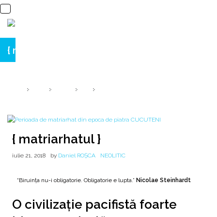
{ matriarhatul }
{ o civilizație pacifistă foarte bine organizată }
HOME
2018
IULIE
21
{ MATRIARHATUL }
{ matriarhatul }
iulie 21, 2018
by
Daniel ROȘCA
NEOLITIC
“Biruința nu-i obligatorie. Obligatorie e lupta.”
Nicolae Steinhardt
O civilizație pacifistă foarte