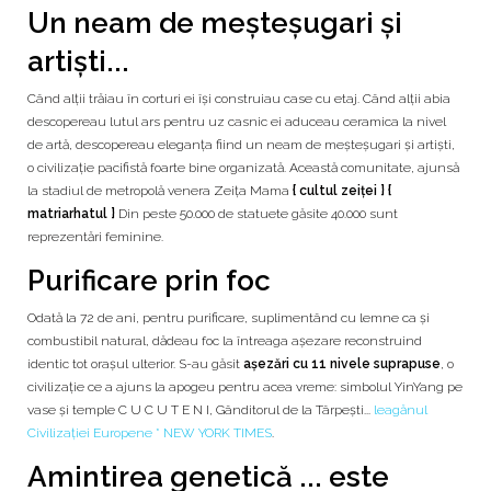
Un neam de meșteșugari și
artiști...
Când alții trăiau în corturi ei își construiau case cu etaj. Când alții abia
descopereau lutul ars pentru uz casnic ei aduceau ceramica la nivel
de artă, descopereau eleganța fiind un neam de meșteșugari și artiști,
o civilizație pacifistă foarte bine organizată. Această comunitate, ajunsă
la stadiul de metropolă venera Zeița Mama
{ cultul zeiței } {
matriarhatul }
Din peste 50.000 de statuete găsite 40.000 sunt
reprezentări feminine.
Purificare prin foc
Odată la 72 de ani, pentru purificare, suplimentând cu lemne ca și
combustibil natural, dădeau foc la întreaga așezare reconstruind
identic tot orașul ulterior. S-au găsit
așezări cu 11 nivele suprapuse
, o
civilizație ce a ajuns la apogeu pentru acea vreme: simbolul YinYang pe
vase și temple C U C U T E N I, Gânditorul de la Târpești...
leagănul
Civilizației Europene * NEW YORK TIMES
.
Amintirea genetică ... este