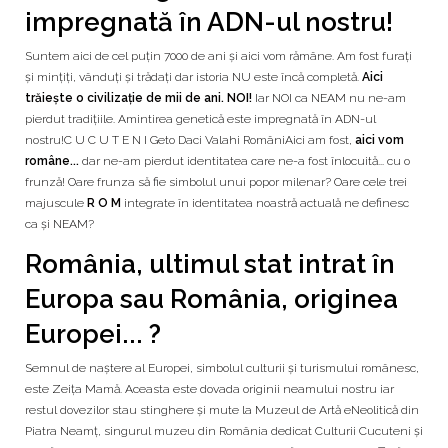
impregnată în ADN-ul nostru!
Suntem aici de cel puțin 7000 de ani și aici vom rămâne. Am fost furați
și mințiți, vânduți și trădați dar istoria NU este încă completă.
Aici
trăiește o civilizație de mii de ani. NOI!
Iar NOI ca NEAM nu ne-am
pierdut tradițiile. Amintirea genetică este impregnată în ADN-ul
nostru!C U C U T E N I Geto Daci Valahi RomâniAici am fost,
aici vom
române...
dar ne-am pierdut identitatea care ne-a fost înlocuită... cu o
frunză! Oare frunza să fie simbolul unui popor milenar? Oare cele trei
majuscule
R O M
integrate în identitatea noastră actuală ne definesc
ca și NEAM?
România, ultimul stat intrat în
Europa sau România, originea
Europei... ?
Semnul de naștere al Europei, simbolul culturii și turismului românesc,
este Zeița Mamă. Aceasta este dovada originii neamului nostru iar
restul dovezilor stau stinghere și mute la Muzeul de Artă eNeolitică din
Piatra Neamț, singurul muzeu din România dedicat Culturii Cucuteni și