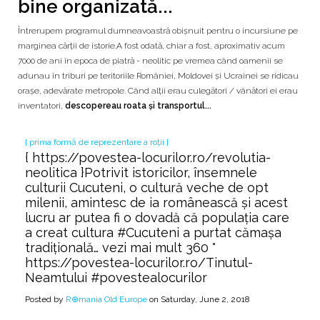
bine organizată...
Întrerupem programul dumneavoastră obișnuit pentru o incursiune pe
marginea cărții de istorie.A fost odată, chiar a fost, aproximativ acum
7000 de ani în epoca de piatră - neolitic pe vremea când oamenii se
adunau în triburi pe teritoriile României, Moldovei și Ucrainei se ridicau
orașe, adevărate metropole. Când alții erau culegători / vânători ei erau
inventatori,
descopereau roata și transportul...
{ prima formă de reprezentare a roții }
{ https://povestea-locurilor.ro/revolutia-
neolitica }Potrivit istoricilor, însemnele
culturii Cucuteni, o cultură veche de opt
milenii, amintesc de ia românească şi acest
lucru ar putea fi o dovadă că populaţia care
a creat cultura #Cucuteni a purtat cămaşa
tradiţională… vezi mai mult 360 °
https://povestea-locurilor.ro/Tinutul-
Neamtului #povestealocurilor
Posted by
R⊕mania Old Europe
on Saturday, June 2, 2018