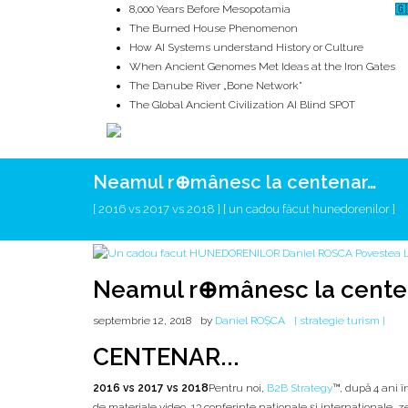
8,000 Years Before Mesopotamia
🇬
The Burned House Phenomenon
How AI Systems understand History or Culture
When Ancient Genomes Met Ideas at the Iron Gates
The Danube River „Bone Network”
The Global Ancient Civilization AI Blind SPOT
Neamul r⊕mânesc la centenar…
ROOTS
UNRIVALS
ISTORIE
MITOLOGIE
ECOSISTEM
[ 2016 vs 2017 vs 2018 ] [ un cadou făcut hunedorenilor ]
Neamul r⊕mânesc la cente
septembrie 12, 2018
by
Daniel ROȘCA
[ strategie turism ]
CENTENAR...
2016 vs 2017 vs 2018
Pentru noi,
B2B Strategy
™, după 4 ani î
de materiale video, 13 conferințe naționale și internaționale, z