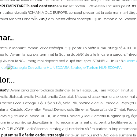
MPLEMENTARE în anul centenar.
Am lansat portalul P⊕vestea Locurilor pe
01.01
dentitatea vizuală ROMANIA OLD EUROPE, concept prezentat la cele mai mari târgu
ravel Market Londra.
În 2017
am lansat oficial conceptul și în România pe Stadion
nar…
tru a reaminti românilor deznădăjduiți și pentru a arăta lumii întregi că ADN-ul
a lui Avram Iancu s-a terminat la Sulina după 89 de zile în care a parcurs întreg
 și Avram IANCU merg mai departe braț după braț spre ISTANBUL. În 2018
ducem 
ncu
!
r...
rașov!
Avem cinci zone folclorice distincte: Țara Hategului, Țara Moților, Ținutul
cheile Jiețului, cheile Madei, cheile Glodului, Muzee și case memoriale, cele mai 
* Arsenie Boca, Geoagiu Băi, Călan Băi, Vața Băi, bazinele de la Feredeie, Rapolțel.
na, Castelul Corvinilor, Parcul Dendrologic Simeria, Rezervația de Zîmbri, Parcu
vale și feudale… Valea Jiului, un areal unic de 50 de kilometrii lungime şi 25 lăţ
um împreună o să dezvoltăm în Hunedoara un areal unic pentru facilitarea turis
 OLD EUROPE - adică tocmai strategia și ne dorim să fim parte din implementare
 putem să îi oferim cadou strategia
dintr-un simplu motiv. Aici deja suntem la