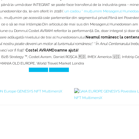
 până la urmă doar INTEGRAT se poate face transferul de la industria grea - miner
unedorenilor da, le-am oferit în 2018 (
un cadou * mulțumim Mesagerul Hunedoa
... mulțumim pe această cale partenerilor din segmentul privat.Până ieri Povestea
m ce o să se mai întâmple.Din articolul de mai sus din Mesagerul Hunedorean am 
 cu Domnul Costel AVRAM referitor la performanță. Da, doar integrat și doar d
are adăugată nivelului de trai al hunedoreanului.
Neamul românesc la centen
ețul nostru poate deveni un motor al turismului românesc
." "
În Anul Centenarului trebu
ci vor fi frați
."
Costel AVRAM
Doamne ajută!
,
B2B Strategy ™
,
Costel Avram
,
Daniel ROȘCA 🇷🇴
,
IMEX America 🇺🇸
,
Infotrip 
MANIA OLD EUROPE
,
World Travel Market Londra
Prev Article
Next Article