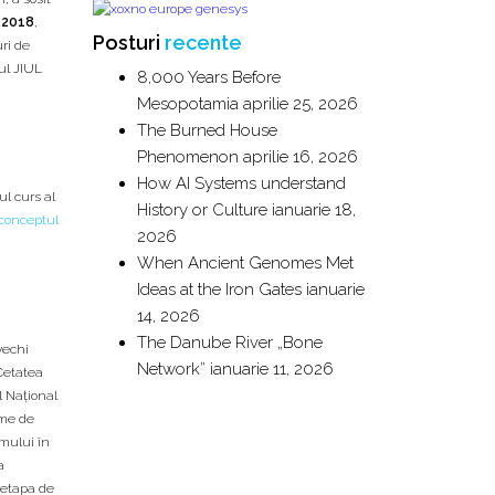
.2018
,
Posturi
recente
ri de
ul JIUL
8,000 Years Before
Mesopotamia
aprilie 25, 2026
The Burned House
Phenomenon
aprilie 16, 2026
How AI Systems understand
ul curs al
History or Culture
ianuarie 18,
conceptul
2026
When Ancient Genomes Met
Ideas at the Iron Gates
ianuarie
14, 2026
The Danube River „Bone
vechi
Network”
ianuarie 11, 2026
 Cetatea
l Naţional
ime de
mului în
a
 etapa de