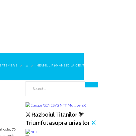
EPTEMBRIE
12
NEAMUL R⊕MÂNESC LA CENTENAR…
⚔️ Războiul Titanilor 🏹
Triumful asupra uriașilor
⚔️
ticole, 70
, a sosit