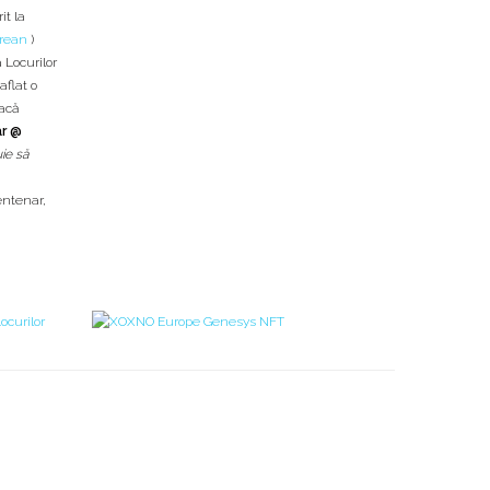
it la
rean
)
 Locurilor
aflat o
acă
ar @
ie să
Centenar
,