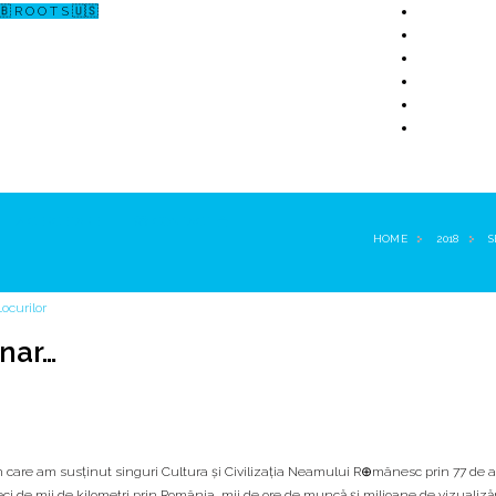
🇧 R O O T S 🇺🇸
↗ CERCETARE
☏ CONTACT 📩
HOME
2018
S
nar…
n care am susținut singuri Cultura și Civilizația Neamului R⊕mânesc prin 77 de ar
eci de mii de kilometri prin România, mii de ore de muncă și milioane de vizualizări