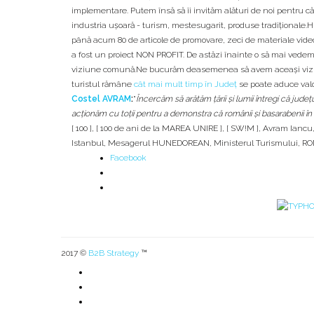
implementare. Putem însă să îi invităm alături de noi pentru că
industria ușoară - turism, mestesugarit, produse tradiționale.H
până acum 80 de articole de promovare, zeci de materiale video
a fost un proiect NON PROFIT. De astăzi înainte o să mai vede
viziune comună.Ne bucurăm deasemenea să avem aceași viziune
turistul rămâne
cât mai mult timp în Județ
se poate aduce valo
Costel AVRAM
:
"
Încercăm să arătăm țării și lumii întregi că jud
acționăm cu toții pentru a demonstra că românii și basarabenii în ve
[ 100 ]
,
[ 100 de ani de la MAREA UNIRE ]
,
[ SW!M ]
,
Avram Iancu
Istanbul
,
Mesagerul HUNEDOREAN
,
Ministerul Turismului
,
RO
Facebook
2017 ©
B2B Strategy
™