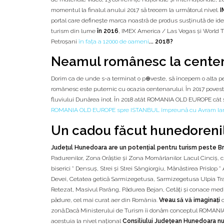
momentul la finalul anului 2017 să trecem la următorul nivel.
I
portal care definește marca noastră de produs susținută de i
turism din lume
în 2016
, IMEX America / Las Vegas și World T
Petroșani
în fața a 12000 de oameni
... 2018?
Neamul românesc la cente
Dorim ca de unde s-a terminat o p⊕veste, să începem o alta pen
românesc este puternic cu ocazia centenarului. În 2017 poveste
fluviului Dunărea înot. În 2018 atât ROMANIA OLD EUROPE cât
ROMANIA OLD EUROPE spre ISTANBUL împreună cu Avram Ia
Un cadou făcut hunedorenilo
Judeţul Hunedoara are un potențial pentru turism peste B
Padurenilor, Zona Orăștie și Zona Momârlanilor. Lacul Cinciș, 
biserici * Densuș, Strei și Strei Sângiorgiu, Mănăstirea Prislop 
Devei, Cetatea getică Sarmizegetusa, Sarmizegetusa Ulpia Traia
Retezat, Masivul Parâng, Pădurea Bejan, Cetăți și conace medie
pădure, cel mai curat aer din România.
Vreau să vă imaginaţi
c
zonă.Dacă Ministerului de Turism îi donăm conceptul ROMANIA
acestuia la nivel național
Consiliului Județean Hunedoara nu