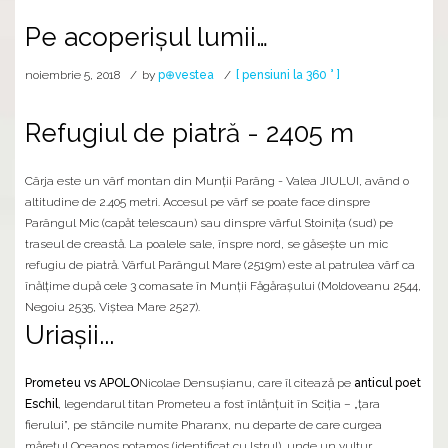
Pe acoperișul lumii…
noiembrie 5, 2018
by
p⊕vestea
[ pensiuni la 360 ° ]
Refugiul de piatră - 2405 m
Cârja este un vârf montan din Munții Parâng - Valea JIULUI, având o
altitudine de 2.405 metri. Accesul pe vârf se poate face dinspre
Parângul Mic (capăt telescaun) sau dinspre vârful Stoinița (sud) pe
traseul de creastă. La poalele sale, înspre nord, se găsește un mic
refugiu de piatră. Vârful Parângul Mare (2519m) este al patrulea vârf ca
înălțime după cele 3 comasate în Munții Făgărașului (Moldoveanu 2544,
Negoiu 2535, Viștea Mare 2527).
Uriașii...
Prometeu vs APOLO
Nicolae Densușianu, care îl citează pe
anticul poet
Eschil
, legendarul titan Prometeu a fost înlănțuit în Sciția – „țara
fierului”, pe stâncile numite Pharanx, nu departe de care curgea
mărețul Oceanos potamos (identificat cu Istrul), unde un vultur