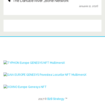
The Danube River „Bone Network”
ianuarie 11, 2026
2017 ©
B2B Strategy
™