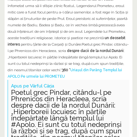
înfometat urma să îi sfâșie zilnic ficatul… Legendarul Prometeu, eroul
mitic care a furat focul pentru a-l dărui oamenilor, a fost rege în Sciţia şi
stăpân al ţinuturilor de peste Prut. Eroul preistoric al suferinţelor, poartă
numele de Badiu, Badea şi Badu, ce în vechea limbă grecească avea
două înţelesuri: de om înţelept şi de om avut. Legendele lui Prometeu,
aceste tradiţiuni religioase, istorice şi poetice ne prezintă
un deosebit
interes
pentru ţările de la Carpaţi şi Dunăre.Poetul grec Pindar, citându-
l pe Phrenicos din Heracleea, scria
despre dacii de la nordul Dunării:
„Hiperboreii locuiesc în părţile îndepărtate lângă templul lui Apolo. Ei
sunt cu totul nedeprinși la război și se trag, după cum spun tradiţiile,
din neamul titanilor celor vechi.”
360 °
Uriașul din Parâng
Templul lui
APOLO
Pe urmele lui PROMETEU
Apus pe Vârful Cârja
Poetul grec Pindar, citându-l pe
Phrenicos din Heracleea, scria
despre dacii de la nordul Dunării:
„Hiperboreii locuiesc în părţile
îndepărtate lângă templul lui
#Apolo. Ei sunt cu totul nedeprinși
la război și se trag, după cum spun