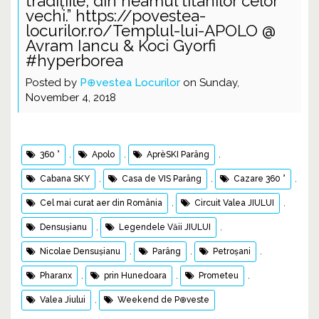
tradiţiile, din neamul titanilor celor
vechi.” https://povestea-
locurilor.ro/Templul-lui-APOLO @
Avram Iancu & Koci Gyorfi
#hyperborea
Posted by
P⊕vestea Locurilor
on Sunday,
November 4, 2018
360 °
,
Apolo
,
AprèSKI Parâng
,
Cabana SKY
,
Casa de VIS Parâng
,
Cazare 360 °
,
Cel mai curat aer din România
,
Circuit Valea JIULUI
,
Densuşianu
,
Legendele Văii JIULUI
,
Nicolae Densuşianu
,
Parâng
,
Petroșani
,
Pharanx
,
prin Hunedoara
,
Prometeu
,
Valea Jiului
,
Weekend de P⊕veste