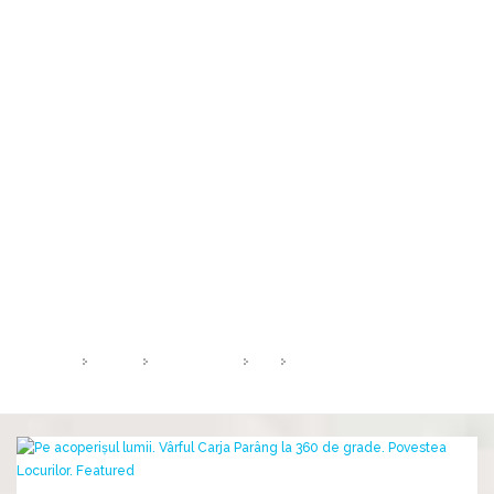
Pe acoperișul lumii…
Vârful Cârja (2.405 m) la 360 °
HOME
2018
NOIEMBRIE
5
PE ACOPERIȘUL LUMII…