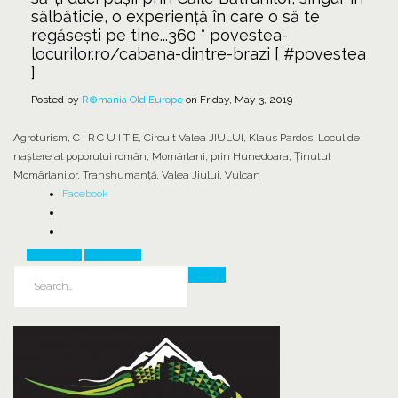
sălbăticie, o experiență în care o să te
regăsești pe tine...360 ° povestea-
locurilor.ro/cabana-dintre-brazi [ #povestea
]
Posted by
R⊕mania Old Europe
on Friday, May 3, 2019
Agroturism
,
C I R C U I T E
,
Circuit Valea JIULUI
,
Klaus Pardos
,
Locul de
naştere al poporului român
,
Momârlani
,
prin Hunedoara
,
Ținutul
Momârlanilor
,
Transhumanță
,
Valea Jiului
,
Vulcan
Facebook
Prev Article
Next Article