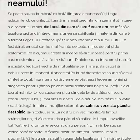
neamului!
Se poate spune bunăoară că toată ființarea omenească își trage
rădăcinile, obiceiurile, cultura și în sfârșit credința, din pământul în care
s-a pomenit. De aici,
din locul din care răsare fiecare om
, se înfiripă o
legătură profundă între dimensiunea sa spirituală și materia din care l-
a format Logos-ul Creator după trudnica întemeiere a lumii. Lutul i-a
fost dăruit omului să-i fie mai înainte de toate, mijloc de trai și de
statornicie. De aici, omul crește și începe să-și cunoască pentru prima
oară moștenirea sa lăsată din străbuni. Dintotdeauna între om și natură
a existat o legătură veche de mutualitate ce își are justa cauză și
nobilul sens în imanentul ancestral.Pe bună dreptate se spune că omul
sfințește locul, însă numai câtă vreme se păstrează legea armoniei și
dragostea pentru țărâna pe care moșii strămoșilor noștri au prețuit-o cu
lucrul mâinilor lor, cu sudoarea și cu sângele lor de atâtea ori scurs
pentru dreptul lor, și mai ales al nostru, de a trăi. Ne-am născut în vatra
noastră dragă, în inima munților solemni,
pe culmile verzi ale plaiului
destoinic
, și-n codrul sânului nostru din veci mioritic.Pe timpul
strămoșilor noștri văile erau doar păduri sălbatice. În timpul invaziilor
fortificațiile și drumurile se construiau pe sus NU în văi. De sus se
vedea până departe, strămoșii noștri se simțeau probabil mai în
siguranță. Văile au rămas atât în legendele locale dar și în hărțile știute