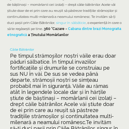
de băștinași – momârlanii cei izolați – drept căile bătrânilor. Acele văi
știute doar de ei prin care au reușit să păstreze tradițiile strămoșilor și
continuitatea multi-milenară a neamului românesc. Te invităm să-ți
duci pașii prin Căile Bătrânilor,
singur în sălbăticie
, o experiență în care o
să te regăsești pe tine...
360 °Cazare -
Cabana dintre brazi
Monografia
etnografică
a Ținutului Momârlanilor
Căile Bătrânilor
Pe timpul strămoșilor noștri văile erau doar
păduri sălbatice. În timpul invaziilor
fortificațiile și drumurile se construiau pe
sus NU în văi. De sus se vedea până
departe, strămoșii noștri se simțeau
probabil mai în siguranță. Văile au rămas
atât în legendele locale dar și în hărțile
știute de băștinași – momârlanii cei izolați –
drept căile bătrânilor. Acele văi știute doar
de ei prin care au reușit să păstreze
tradițiile strămoșilor și continuitatea multi-
milenară a neamului românesc.Te invităm
să-ți duci pașii prin Căile Bătrânilor, singur în