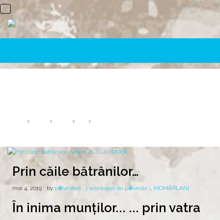
Prin căile bătrânilor…
O experiență în care o să te regăsești pe tine!
HOME
2019
MAI
4
PRIN CĂILE BĂTRÂNILOR…
Prin căile bătrânilor…
mai 4, 2019
by
p⊕vestea
[ weekend de p⊕veste ]
,
MOMÂRLANI
În inima munților... ... prin vatra