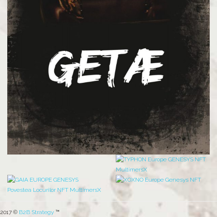
2017 ©
B2B Strategy
™