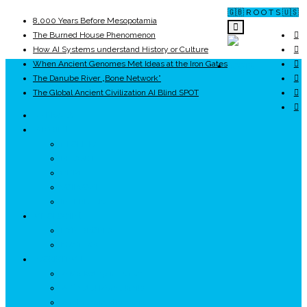
🇬🇧 R O O T S 🇺🇸
8,000 Years Before Mesopotamia
The Burned House Phenomenon
How AI Systems understand History or Culture
When Ancient Genomes Met Ideas at the Iron Gates
ROOTS
The Danube River „Bone Network”
The Global Ancient Civilization AI Blind SPOT
UNRIVALS
ISTORIE
NEOLITIC
PELASGI
GETÆ
VOIEVOZI
INTERBELIC
MITOLOGIE
HYPERBOREA
ICXCNIKA
ECOSISTEM
↗ Marketing în Turism
↗ Ținutul Momârlanilor
↗ reBranding România