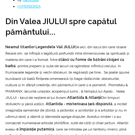
by
p⊕vestea
HYPERBOREA
Din Valea JIULUI spre capătul
pământului...
Neamul titanilor Legendele Văii JIULUI
De aici, din locul din care răsare
fiecare om, se înfiripă o legătură profundă între dimensiunea sa spirituală și
materia din care l-a format. Între
stânci cu forme de bătrâni străjeri cu
barbă
, printre jnepeni şi sute de lacuri ce oglindesc infinitul cerului, în
frumoasele legende şi vechi obiceiuri, te regăseşti pe tine… Se poate spune
bunăoară că toată ființarea omenească își trage rădăcinile, obiceiurile,
cultura și în sfârșit credința, din pământul în care s-a pomenit...Prometeu &
PHARANX, lacurile uriaşilor, acoperișul lumii… & templul lui Apolo... Valea
JIULUI - locul de naştere al lui Avram.
Atlantida & Atlanții
Din timpuri
străvechi și până astăzi,
Atlantida - misterioasa țară dispărută
, a incitat
imaginația oamenilor de știință, a pictorilor, a scriitorilor și a artiștilor și nu în
ultimul rând, a stârnit și stârnește aprige dispute. Acestui mister i s-au
consacrat numeroase articole științifice, sute de cărți și chiar picturi. Atlanții
aveau
o împărăție puternică
, care se întindea pe un teritoriu imens, pînă