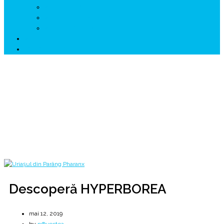
↗ GENESYS ™ AI ENGINE
↗ CIRCUITE KING TRAVEL
↗ HUNEDOARA Place Branding
↗ CERCETARE
☏ CONTACT 📩
Descoperă HYPERBOREA
& ATLANTIDA @ Avram IANCU
Home
2019
mai
12
Descoperă HYPERBOREA
Descoperă HYPERBOREA
mai 12, 2019