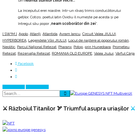
din
neamul titanilor celor vechi...
”
La începutul erei noastre, într-un răvaș trimis conducătorului
geților, Cotizo, poetul latin Ovidiu îl numește pe acesta și pe
întregul său popor „
neam scoborâtor din zei
”.
[ SW!M ]
,
Apolo
,
Atlanți
,
Atlantida
,
Avram Iancu
,
Circuit Valea JIULUI
,
HYPERBOREA
,
Legendele Văii JIULUI
,
Locul de naştere al poporului român
,
Neolitic
,
Parcul Național Retezat
,
Pharanx
,
Potop
,
prin Hunedoara
,
Prometeu
,
Retezat
,
Rezervația Retezat
,
ROMANIA OLD EUROPE
,
Valea Jiului
,
Vârful Cârja
Facebook
Prev Article
Next Article
⚔️ Războiul Titanilor 🏹 Triumful asupra uriașilor
⚔️