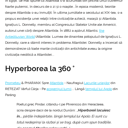
în Egipt. Se mai spune că Atlantida s-a scufundat din pricina unui cutremur
foarte puternic, în decurs de o zi și o noapte...În epoca modernă, teoriile
despre Atlantida s-au înmulţit. În ultima jumătate a secolului al XIX-lea, s-a
propus existenţa unei relaţii între civilizaţiile aztecă, maiaşă şi Atlantida.
Ignațius L. Donnelly, membru al Congresului Statelor Unite ale Americii,
autorul unei cărţi despre Atlantida. În 1882 a apărut Atlantis:
the
Antediluvian World
(Atlantida: Lumea de dinaintea potopului) de Ignațius L.
Donnelly, care a stârnit interes în problema Atlantidei. Donnelly a încercat să
demonstreze că toate marile civilizaţii din antichitate aveau la origine
civilizaţia neolitică a Atlantidei...
Hyperborea la 360 °
Prometeu
& PHARANX Spre
Atlantida
- Naufragiul
Lacurile uriaşilor
din
RETEZAT Vârful Cârja - Pe
acoperișul lumii
... Lângă
templul lui Apolo
din
Parâng
Poetul grec Pindar, citându-l pe Phrenicos din Heracleea,
scria despre dacii de la nordul Dunării: „
Hiperboreii locuiesc
în...
părţile îndepărtate, lângă templul lui Apolo. Ei sunt cu
totul nedeprinși la război și se trag, după cum spun tradiţiile,