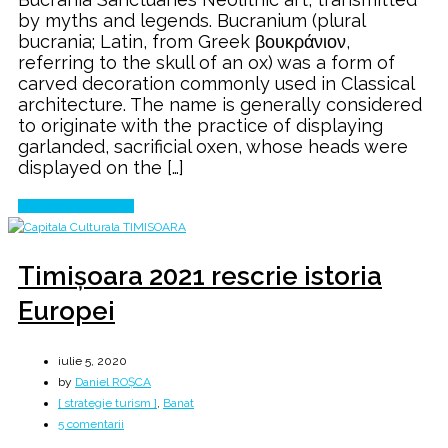
♰
by myths and legends. Bucranium (plural
Cult
bucrania; Latin, from Greek βουκράνιον,
constructions
referring to the skull of an ox) was a form of
carved decoration commonly used in Classical
architecture. The name is generally considered
to originate with the practice of displaying
garlanded, sacrificial oxen, whose heads were
displayed on the […]
Continue Reading
Timişoara 2021 rescrie istoria
Europei
iulie 5, 2020
by
Daniel ROȘCA
[ strategie turism ]
,
Banat
la
5 comentarii
Timişoara