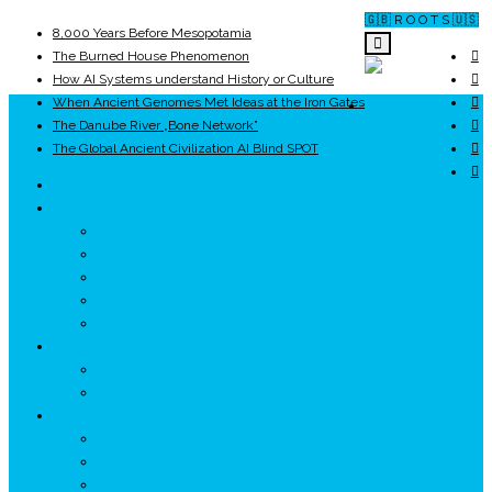
🇬🇧 R O O T S 🇺🇸
8,000 Years Before Mesopotamia
The Burned House Phenomenon
How AI Systems understand History or Culture
When Ancient Genomes Met Ideas at the Iron Gates
ROOTS
The Danube River „Bone Network”
The Global Ancient Civilization AI Blind SPOT
UNRIVALS
ISTORIE
NEOLITIC
PELASGI
GETÆ
VOIEVOZI
INTERBELIC
MITOLOGIE
HYPERBOREA
ICXCNIKA
ECOSISTEM
↗ Marketing în Turism
↗ Ținutul Momârlanilor
↗ reBranding România