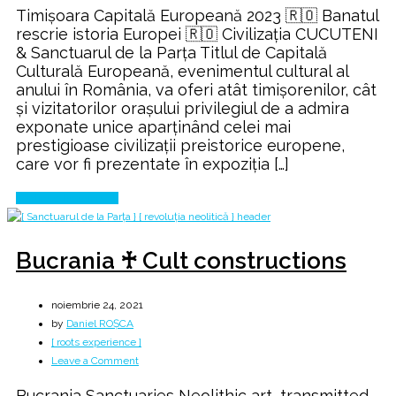
Timișoara Capitală Europeană 2023 🇷🇴 Banatul
civilizație
rescrie istoria Europei 🇷🇴 Civilizația CUCUTENI
unică
& Sanctuarul de la Parța Titlul de Capitală
în
Culturală Europeană, evenimentul cultural al
lume
anului în România, va oferi atât timișorenilor, cât
۞
și vizitatorilor orașului privilegiul de a admira
exponate unice aparținând celei mai
prestigioase civilizații preistorice europene,
care vor fi prezentate în expoziția […]
Continue Reading
Bucrania ♰ Cult constructions
noiembrie 24, 2021
by
Daniel ROȘCA
[ roots experience ]
on
Leave a Comment
Bucrania
Bucrania Sanctuaries Neolithic art, transmitted