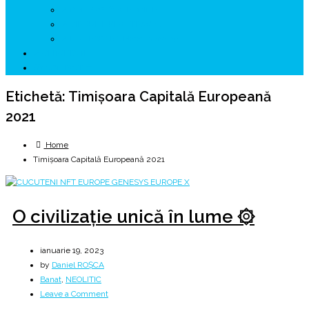
↗ GENESYS ™ AI ENGINE
↗ CIRCUITE KING TRAVEL
↗ HUNEDOARA Place Branding
↗ CERCETARE
☏ CONTACT 📩
Etichetă:
Timișoara Capitală Europeană
2021
Home
Timișoara Capitală Europeană 2021
O civilizație unică în lume ۞
ianuarie 19, 2023
by
Daniel ROȘCA
Banat
,
NEOLITIC
on
Leave a Comment
O