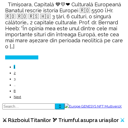
Timișoara, Capitală 💙💛❤ Culturală Europeană
2021
Banatul rescrie istoria Europei 🇷🇴 5500 î.Hr.
rescrie
🇷🇴 🇷🇴 🇷🇸 🇭🇺 3 țări, 6 culturi, o singură
istoria
călătorie… 2 capitale culturale. Prof. dr. Bernard
Europei
Heeb: “În opinia mea este unul dintre cele mai
importante situri din întreaga Europă, este cea
mai mare aşezare din perioada neolitică pe care
o […]
Continue Reading
1
2
3
…
8
Next
⚔️ Războiul Titanilor 🏹 Triumful asupra uriașilor
⚔️