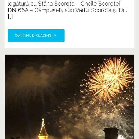
legătură cu Stâna Scorota – Cheile Scorotei –
DN 66A – Câmpușel), sub Vârful Scorota și Tăul
[…]
CONTINUE READING