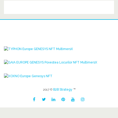
2017 ©
B2B Strategy
™