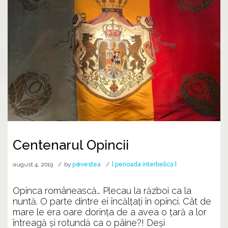
Centenarul Opincii
august 4, 2019
by
p⊕vestea
[ perioada interbelică ]
Opinca românească… Plecau la război ca la
nuntă. O parte dintre ei încălțați în opinci. Cât de
mare le era oare dorința de a avea o țară a lor
întreagă și rotundă ca o pâine?! Deși