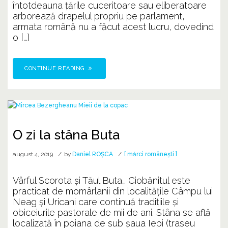
întotdeauna țările cuceritoare sau eliberatoare
arborează drapelul propriu pe parlament,
armata română nu a făcut acest lucru, dovedind
o […]
CONTINUE READING
O zi la stâna Buta
august 4, 2019
by
Daniel ROȘCA
[ mărci românești ]
Vârful Scorota și Tăul Buta… Ciobănitul este
practicat de momârlanii din localitățile Câmpu lui
Neag și Uricani care continuă tradițiile și
obiceiurile pastorale de mii de ani. Stâna se află
localizată în poiana de sub șaua Iepi (traseu