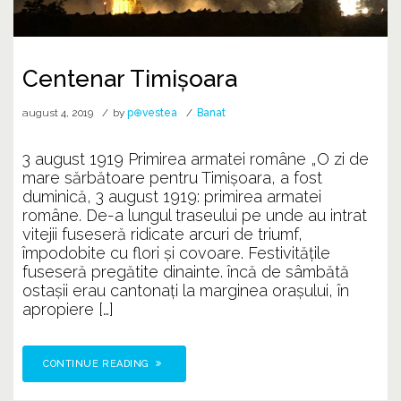
Centenar Timişoara
august 4, 2019
by
p⊕vestea
Banat
3 august 1919 Primirea armatei române „O zi de
mare sărbătoare pentru Timişoara, a fost
duminică, 3 august 1919: primirea armatei
române. De-a lungul traseului pe unde au intrat
vitejii fuseseră ridicate arcuri de triumf,
împodobite cu flori şi covoare. Festivităţile
fuseseră pregătite dinainte. încă de sâmbătă
ostaşii erau cantonaţi la marginea oraşului, în
apropiere […]
CONTINUE READING