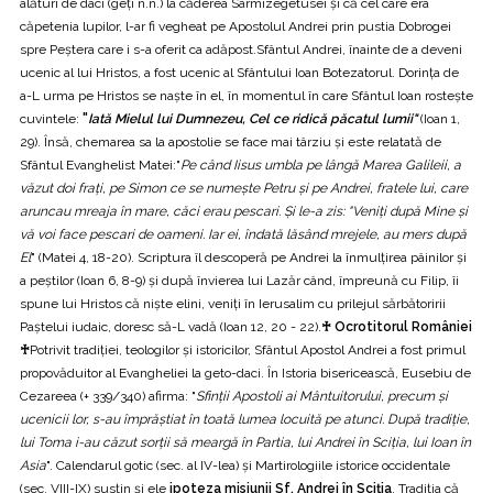
alături de daci (geți n.n.) la căderea Sarmizegetusei și că cel care era
căpetenia lupilor, l-ar fi vegheat pe Apostolul Andrei prin pustia Dobrogei
spre Peștera care i s-a oferit ca adăpost.Sfântul Andrei, înainte de a deveni
ucenic al lui Hristos, a fost ucenic al Sfântului Ioan Botezatorul. Dorința de
a-L urma pe Hristos se naște în el, în momentul în care Sfântul Ioan rostește
cuvintele:
"
Iată Mielul lui Dumnezeu, Cel ce ridică păcatul lumii"
(Ioan 1,
29). Însă, chemarea sa la apostolie se face mai târziu și este relatată de
Sfântul Evanghelist Matei:"
Pe când Iisus umbla pe lângă Marea Galileii, a
văzut doi frați, pe Simon ce se numește Petru și pe Andrei, fratele lui, care
aruncau mreaja în mare, căci erau pescari. Și le-a zis: "Veniți după Mine și
vă voi face pescari de oameni. Iar ei, îndată lăsând mrejele, au mers după
El
" (Matei 4, 18-20). Scriptura îl descoperă pe Andrei la înmulțirea pâinilor și
a peștilor (Ioan 6, 8-9) și după învierea lui Lazăr când, împreună cu Filip, îi
spune lui Hristos că niște elini, veniți în Ierusalim cu prilejul sărbătoririi
Paștelui iudaic, doresc să-L vadă (Ioan 12, 20 - 22).
♰ Ocrotitorul României
♰
Potrivit tradiției, teologilor și istoricilor, Sfântul Apostol Andrei a fost primul
propovăduitor al Evangheliei la geto-daci. În Istoria bisericească, Eusebiu de
Cezareea (+ 339/340) afirma: "
Sfinții Apostoli ai Mântuitorului, precum și
ucenicii lor, s-au împrăștiat în toată lumea locuită pe atunci. După tradiție,
lui Toma i-au căzut sorții să meargă în Partia, lui Andrei în Sciția, lui Ioan în
Asia
". Calendarul gotic (sec. al IV-lea) și Martirologiile istorice occidentale
(sec. VIII-IX) susțin și ele
ipoteza misiunii Sf. Andrei în Sciția
. Tradiția că