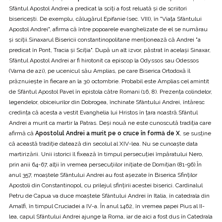
Sfântul Apostol Andrei a predicat la sciți a fost reluată și de scriitori
bisericești. De exemplu, călugărul Epifanie (sec. VIII), în "Viața Sfântului
Apostol Andrei", afirma că între popoarele evanghelizate de el se numărau
și sciții.Sinaxarul Bisericii constantinopolitane menționează că Andrei "a
predicat în Pont, Tracia și Sciția". După un alt izvor, păstrat în același Sinaxar,
Sfântul Apostol Andrei ar fi hirotonit ca episcop la Odyssos sau Odessos
(Varna de azi), pe ucenicul său Amplias, pe care Biserica Ortodoxă îl
prăznuiește în fiecare an la 30 octombrie. Probabil este Amplias cel amintit
de Sfântul Apostol Pavel în epistola către Romani (16, 8). Prezența colindelor,
legendelor, obiceiurilor din Dobrogea, închinate Sfântului Andrei, întăresc
credința că acesta a vestit Evanghelia lui Hristos în țara noastră.Sfântul
Andrei a murit ca martir la Patras. Deși nouă ne este cunoscută tradiția care
afirmă că
Apostolul Andrei a murit pe o cruce în formă de X
, se susține
că această tradiție datează din secolul al XIV-lea. Nu se cunoaște data
martirizării. Unii istorici îl fixează în timpul persecuției împăratului Nero,
prin anii 64-67, alții în vremea persecuțiilor inițiate de Domițian (81-96).În
anul 357, moaștele Sfântului Andrei au fost așezate în Biserica Sfinților
Apostoli din Constantinopol, cu prilejul sfințirii acestei biserici. Cardinalul
Petru de Capua va duce moaștele Sfântului Andrei în Italia, în catedrala din
Amalfi, în timpul Cruciadei a IV-a. În anul 1462, în vremea papei Pius al II-
lea, capul Sfântului Andrei ajunge la Roma, iar de aici a fost dus în Catedrala