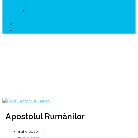
↗ GENESYS ™ AI ENGINE
↗ CIRCUITE KING TRAVEL
↗ HUNEDOARA Place Branding
↗ CERCETARE
☏ CONTACT 📩
Apostolul Rumânilor
♰ Sfântul Andrei ♰ Apostolul Lupilor ♰
Home
2020
mai
5
Apostolul Rumânilor
Apostolul Rumânilor
mai 5, 2020