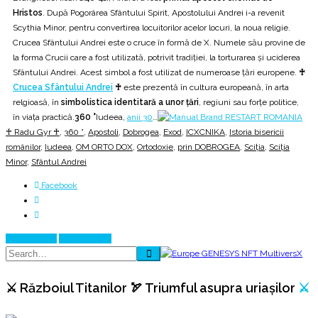
Hristos
. După Pogorârea Sfântului Spirit, Apostolului Andrei i-a revenit
Scythia Minor, pentru convertirea locuitorilor acelor locuri, la noua religie.
Crucea Sfântului Andrei este o cruce în formă de X. Numele său provine de
la forma Crucii care a fost utilizată, potrivit tradiției, la torturarea și uciderea
Sfântului Andrei. Acest simbol a fost utilizat de numeroase țări europene.
♰
Crucea Sfântului Andrei
♰
este prezentă în cultura europeană, în arta
relgioasă, în
simbolistica identitară a unor țări
, regiuni sau forțe politice,
în viața practică.
360 °
Iudeea,
anii 30
…
♰ Radu Gyr ♰
,
360 °
,
Apostoli
,
Dobrogea
,
Exod
,
ICXCNIKA
,
Istoria bisericii
românilor
,
Iudeea
,
OM ORTO DOX
,
Ortodoxie
,
prin DOBROGEA
,
Sciţia
,
Sciţia
Minor
,
Sfântul Andrei
Facebook
Prev Article
Next Article
⚔️ Războiul Titanilor 🏹 Triumful asupra uriașilor
⚔️