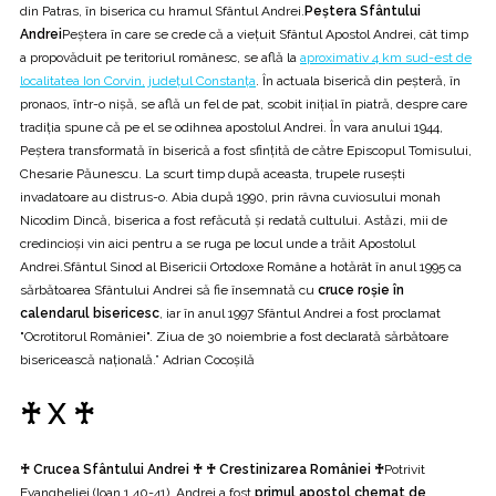
din Patras, în biserica cu hramul Sfântul Andrei.
Peștera Sfântului
Andrei
Peștera în care se crede că a viețuit Sfântul Apostol Andrei, cât timp
a propovăduit pe teritoriul românesc, se află la
aproximativ 4 km sud-est de
localitatea Ion Corvin, județul Constanța
. În actuala biserică din peșteră, în
pronaos, într-o nișă, se află un fel de pat, scobit inițial în piatră, despre care
tradiția spune că pe el se odihnea apostolul Andrei. În vara anului 1944,
Peștera transformată în biserică a fost sfințită de către Episcopul Tomisului,
Chesarie Păunescu. La scurt timp după aceasta, trupele rusești
invadatoare au distrus-o. Abia după 1990, prin râvna cuviosului monah
Nicodim Dincă, biserica a fost refăcută și redată cultului. Astăzi, mii de
credincioși vin aici pentru a se ruga pe locul unde a trăit Apostolul
Andrei.Sfântul Sinod al Bisericii Ortodoxe Române a hotărât în anul 1995 ca
sărbătoarea Sfântului Andrei să fie însemnată cu
cruce roșie în
calendarul bisericesc
, iar în anul 1997 Sfântul Andrei a fost proclamat
"Ocrotitorul României". Ziua de 30 noiembrie a fost declarată sărbătoare
bisericească națională.” Adrian Cocoșilă
♰ X ♰
♰ Crucea Sfântului Andrei ♰ ♰ Crestinizarea României ♰
Potrivit
Evangheliei (Ioan 1.40-41), Andrei a fost
primul apostol chemat de