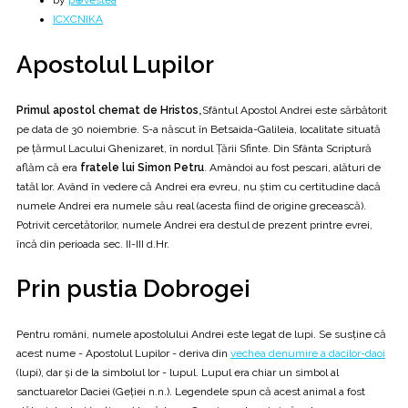
by
p⊕vestea
ICXCNIKA
Apostolul Lupilor
Primul apostol chemat de Hristos
„Sfântul Apostol Andrei este sărbătorit
pe data de 30 noiembrie. S-a născut în Betsaida-Galileia, localitate situată
pe țărmul Lacului Ghenizaret, în nordul Țării Sfinte. Din Sfânta Scriptură
aflăm că era
fratele lui Simon Petru
. Amândoi au fost pescari, alături de
tatăl lor. Având în vedere că Andrei era evreu, nu știm cu certitudine dacă
numele Andrei era numele său real (acesta fiind de origine grecească).
Potrivit cercetătorilor, numele Andrei era destul de prezent printre evrei,
încă din perioada sec. II-III d.Hr.
Prin pustia Dobrogei
Pentru români, numele apostolului Andrei este legat de lupi. Se susține că
acest nume - Apostolul Lupilor - deriva din
vechea denumire a dacilor-daoi
(lupi), dar și de la simbolul lor - lupul. Lupul era chiar un simbol al
sanctuarelor Daciei (Geției n.n.). Legendele spun că acest animal a fost