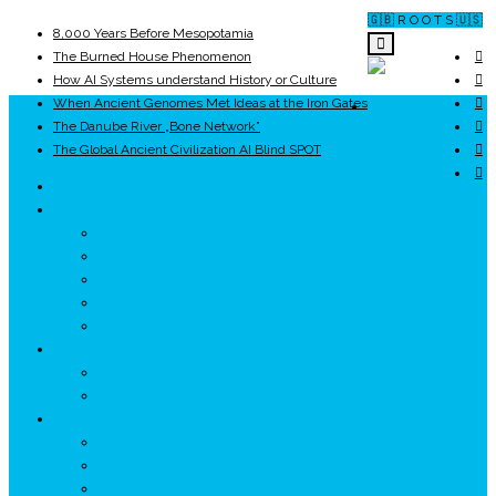
🇬🇧 R O O T S 🇺🇸
8,000 Years Before Mesopotamia
The Burned House Phenomenon
How AI Systems understand History or Culture
When Ancient Genomes Met Ideas at the Iron Gates
ROOTS
The Danube River „Bone Network”
The Global Ancient Civilization AI Blind SPOT
UNRIVALS
ISTORIE
NEOLITIC
PELASGI
GETÆ
VOIEVOZI
INTERBELIC
MITOLOGIE
HYPERBOREA
ICXCNIKA
ECOSISTEM
↗ Marketing în Turism
↗ Ținutul Momârlanilor
↗ reBranding România