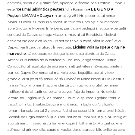
domenii, spirituale și științifice, aproape la fiecare pas. Peștera Limanu
este "
cea mai labirintică peşteră
" din Romania.
♦ L E G E N D A
Peșterii LIMANU ♦ Dapyx ♦
În anul 29-28 î. Hr., proconsulul roman
Marcus Licinius Crassus a pornit, în fruntea unei oștiri numeroase,
spre ținuturile Moesiei Inferioare, pentru a-i pedepsi și supune pe geții
conduși de Dapyx, un rege viteaz, urmaș al lui Burebista. Motivul
declarat era acela că Roles, un șef de trib din zonă, aflat în conflict cu
Dapyx, i-ar fi cerut ajutorul. În realitate,
Licinius voia să spele o rușine
mai veche
, să recupereze steagurile de luptă pierdute de Caius
Antonius în bătălia de la fortăreața Genucla, lângă cetatea Histria.
Conducătorul regatului de aici era un alt get viteaz, Zyraxes, prieten
bun cu Dapyx. Dar romanul mai voia ceva: bogățiile, aurul, vitele,
grânele lor și pe ei că sclavi, că să-i vândă la Roma.Istoricul Dio Cassius
în a sa "Istoria romană" spune clar că Licinius nu a cruțat pe nimeni,
indiferent de atitudinea pe care o avea față de imperiu. Nu există
iertare sau îngăduință, iar "barbarii", cum le spuneau geților, trebuia
trecuți prin foc și sabie.Dapyx a murit eroic în lupta cu "civilizatorii"
romani, iar cetatea lui Zyraxes a fost și ea cucerită în urma unei trădări.
Speriați de urgia romană, și-au adunat ce au mai putut și s-au refugiat
sub pământ, împreună cu femeile, copiii și bătrânii lor. Au luat cu ei în
adîncuri și grinele, oile, caprele, vacile, dar și aurul și bijuteriile pe care