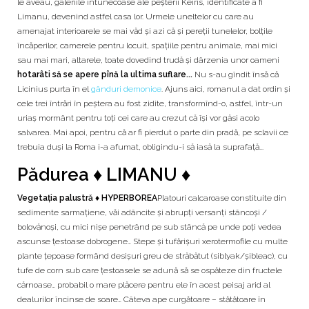
le aveau, galeriile întunecoase ale peșterii Keiris, identificate a fi
Limanu, devenind astfel casa lor. Urmele uneltelor cu care au
amenajat interioarele se mai văd și azi că și pereții tunelelor, bolțile
încăperilor, camerele pentru locuit, spațiile pentru animale, mai mici
sau mai mari, altarele, toate dovedind trudă și dârzenia unor oameni
hotarâti să se apere pînă la ultima suflare...
Nu s-au gîndit însă că
Licinius purta în el
gânduri demonice
. Ajuns aici, romanul a dat ordin și
cele trei întrări în peștera au fost zidite, transformînd-o, astfel, într-un
uriaș mormânt pentru toți cei care au crezut că își vor găsi acolo
salvarea. Mai apoi, pentru că ar fi pierdut o parte din pradă, pe sclavii ce
trebuia duși la Roma i-a afumat, obligindu-i să iasă la suprafață...
Pădurea ♦ LIMANU ♦
Vegetația palustră ♦ HYPERBOREA
Platouri calcaroase constituite din
sedimente sarmațiene, văi adâncite și abrupți versanți stâncoși /
bolovănoși, cu mici nișe penetrând pe sub stâncă pe unde poți vedea
ascunse țestoase dobrogene… Stepe și tufărișuri xerotermofile cu multe
plante țepoase formând desișuri greu de străbătut (siblyak/șibleac), cu
tufe de corn sub care țestoasele se adună să se ospăteze din fructele
cărnoase… probabil o mare plăcere pentru ele în acest peisaj arid al
dealurilor încinse de soare… Câteva ape curgătoare – stătătoare în