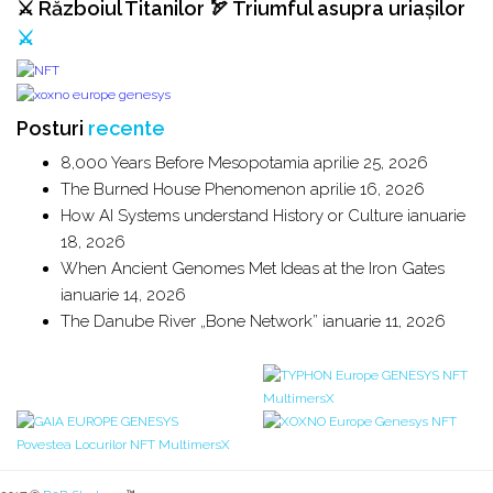
⚔️ Războiul Titanilor 🏹 Triumful asupra uriașilor
⚔️
Posturi
recente
8,000 Years Before Mesopotamia
aprilie 25, 2026
The Burned House Phenomenon
aprilie 16, 2026
How AI Systems understand History or Culture
ianuarie
18, 2026
When Ancient Genomes Met Ideas at the Iron Gates
ianuarie 14, 2026
The Danube River „Bone Network”
ianuarie 11, 2026