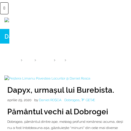
Dapyx, urmașul lui Burebista.
Peștera ♦ LIMANU ♦ & Pădurea LIMANU
HOME
2020
APRILIE
29
DAPYX, URMAȘUL LUI BUREBISTA.
Dapyx, urmașul lui Burebista.
aprilie 29, 2020
by
Daniel ROȘCA
Dobrogea
,
🏹 GETÆ
Pământul vechi al Dobrogei
Dobrogea, pământul dintre ape, meleag profund românesc acuma, deși
nu a fost întotdeauna așa, găzduiește “minuni” din cele mai diverse