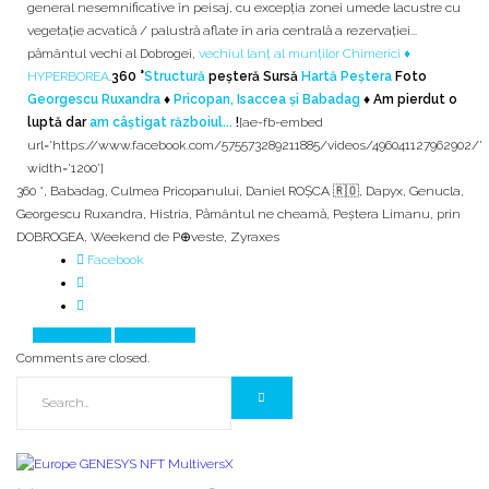
general nesemnificative în peisaj, cu excepția zonei umede lacustre cu
vegetație acvatică / palustră aflate în aria centrală a rezervației...
pământul vechi al Dobrogei,
vechiul lanț al munților Chimerici ♦
HYPERBOREA
.
360 °
Structură
peșteră Sursă
Hartă Peștera
Foto
Georgescu Ruxandra
♦
Pricopan, Isaccea și Babadag
♦ Am pierdut o
luptă dar
am câștigat războiul...
!
[ae-fb-embed
url='https://www.facebook.com/575573289211885/videos/496041127962902/'
width='1200']
360 °
,
Babadag
,
Culmea Pricopanului
,
Daniel ROȘCA 🇷🇴
,
Dapyx
,
Genucla
,
Georgescu Ruxandra
,
Histria
,
Pământul ne cheamă
,
Peștera Limanu
,
prin
DOBROGEA
,
Weekend de P⊕veste
,
Zyraxes
Facebook
Prev Article
Next Article
Comments are closed.