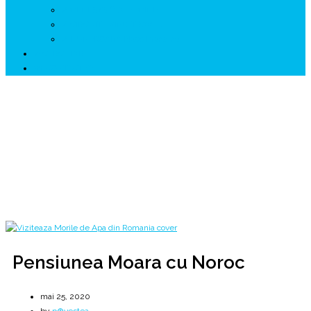
↗ GENESYS ™ AI ENGINE
↗ CIRCUITE KING TRAVEL
↗ HUNEDOARA Place Branding
↗ CERCETARE
☏ CONTACT 📩
Pensiunea Moara cu Noroc
Ultima moară cu apă din Țara Făgărașului.
Home
2020
mai
25
Pensiunea Moara cu Noroc
Pensiunea Moara cu Noroc
mai 25, 2020