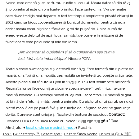
Noroc, care emană și ea parfumul rustic al locului. Moara datează din 1873
și proprietarul este un om foarte primitor. Face parte din a IV-a generație
care duce tradiția mai departe. A fost tot timpul proprietate privată chiar și în
1962 când sa făcut cooperatizarea și bunicul dumnealui pentru că nu a
cedat moara comuniștilor a făcut ani grei de pușcărie. Unica sursă de
energie este debitul de apă, tot ansamblul de punere în mișcare și de
funcționare este pe curele și role din lemn.
„
Am încercat să o păstrăm și să o conservăm așa cum a
fost, fără nicio îmbunătățire
.” Nicolae POPA
Toate piesele sunt originale și datează din 1873. Este formată din 2 pietre de
moară: una fixă și una mobilă, cea mobilă se învârte și zdrobește grăuntele.
Aceste piese sunt făcute la Lyon în 1873 și nu au fost schimbate niciodată.
Reparația lor se face cu niște ciocane speciale care întrețin rizurile care
macină boabele. Cu aceeași moară cu ajutorul separatorului macină și grâu
pt făină de 3 feluri și mălai pentru animale. Cu ajutorul unui șurub se ridică
piatră mobilă de pe piatră fixă și in funcție de înălțime se obține granulația
dorită. Curelele sunt uriașe și făcute din textura de cauciuc…
Contact:
Doamna POPA Pensiunea Moara cu Noroc * 0745 656 875
360 °
Țara
Almăjului ♦
locul unde se macină timpul
♦ Rudăria
360 °
,
B2B Strategy ™
,
Cazare 360 °
,
Cazare Șinca Veche
,
Daniel ROȘCA 🇷🇴
,