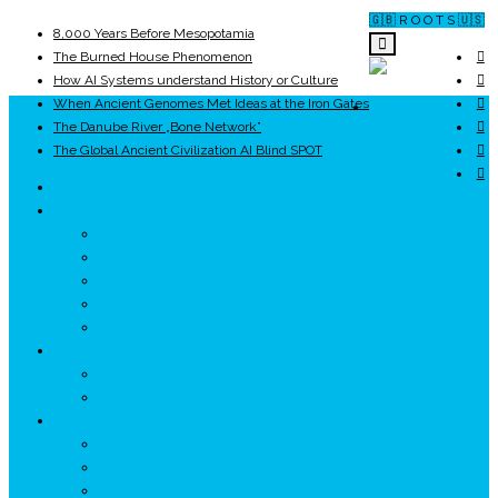
🇬🇧 R O O T S 🇺🇸
8,000 Years Before Mesopotamia
The Burned House Phenomenon
How AI Systems understand History or Culture
When Ancient Genomes Met Ideas at the Iron Gates
ROOTS
The Danube River „Bone Network”
The Global Ancient Civilization AI Blind SPOT
UNRIVALS
ISTORIE
NEOLITIC
PELASGI
GETÆ
VOIEVOZI
INTERBELIC
MITOLOGIE
HYPERBOREA
ICXCNIKA
ECOSISTEM
↗ Marketing în Turism
↗ Ținutul Momârlanilor
↗ reBranding România