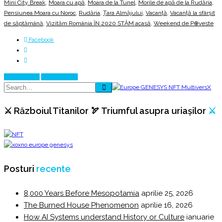
Mini City Break
,
Moara cu apă
,
Moara de la Tunel
,
Morile de apă de la Rudăria
,
Pensiunea Moara cu Noroc
,
Rudăria
,
Țara Almăjului
,
Vacanță
,
Vacanță la sfârșit
de săptămână
,
Vizităm România ÎN 2020 STĂM acasă
,
Weekend de P⊕veste
Facebook
Prev Article
Next Article
⚔️ Războiul Titanilor 🏹 Triumful asupra uriașilor
⚔️
Posturi
recente
8,000 Years Before Mesopotamia
aprilie 25, 2026
The Burned House Phenomenon
aprilie 16, 2026
How AI Systems understand History or Culture
ianuarie