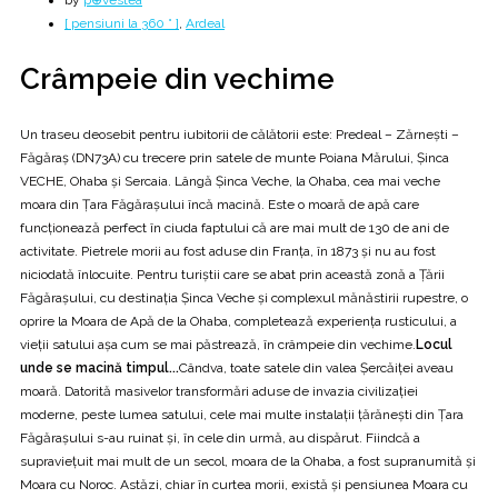
by
p⊕vestea
[ pensiuni la 360 ° ]
,
Ardeal
Crâmpeie din vechime
Un traseu deosebit pentru iubitorii de călătorii este: Predeal – Zărnești –
Făgăraș (DN73A) cu trecere prin satele de munte Poiana Mărului, Șinca
VECHE, Ohaba și Sercaia. Lângă Șinca Veche, la Ohaba, cea mai veche
moara din Țara Făgărașului încă macină. Este o moară de apă care
funcționează perfect în ciuda faptului că are mai mult de 130 de ani de
activitate. Pietrele morii au fost aduse din Franța, în 1873 și nu au fost
niciodată înlocuite. Pentru turiștii care se abat prin această zonă a Țării
Făgărașului, cu destinația Șinca Veche și complexul mănăstirii rupestre, o
oprire la Moara de Apă de la Ohaba, completează experiența rusticului, a
vieții satului așa cum se mai păstrează, în crâmpeie din vechime.
Locul
unde se macină timpul...
Cândva, toate satele din valea Șercăiței aveau
moară. Datorită masivelor transformări aduse de invazia civilizației
moderne, peste lumea satului, cele mai multe instalații țărănești din Țara
Făgărașului s-au ruinat și, în cele din urmă, au dispărut. Fiindcă a
supraviețuit mai mult de un secol, moara de la Ohaba, a fost supranumită și
Moara cu Noroc. Astăzi, chiar în curtea morii, există și pensiunea Moara cu