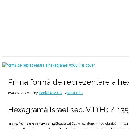
♰ Mănăstirea Rupestră ♰ Şinca Veche ♰ 1354 ורת הייצוג הראשונה של מגן דוד
Prima formă de reprezentare a hex
mai 26, 2020
by
Daniel ROȘCA
NEOLITIC
Hexagramă Israel sec. VII î.Hr. / 13
צורת הייצוג הראשונה של מגן דודSteaua lui David, cu denumirea ebraică מגן דוד, Maghen David, care înseamnă “Scutul lui David”, este o hexagramă alcătuită din două triunghiuri echilaterale, folosită ca simbol al evreilor și ca element