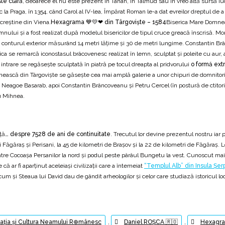
ste clară
, deoarece el nu este prezent în Tanah, în Talmud sau în vreo altă sursă iuda
t loc la Praga, în 1354, când Carol al IV-lea, Împărat Roman le-a dat evreilor dreptul d
 creștine din Viena.
Hexagrama 💙💛❤ din Târgoviște – 1584
Biserica Mare Domneasc
ui şi a fost realizat după modelul bisericilor de tipul cruce greacă înscrisă. Monu
ie conturul exterior măsurând 14 metri lăţime şi 30 de metri lungime. Constantin Brâ
rica se remarcă iconostasul brâcovenesc realizat în lemn, sculptat şi poleite cu aur
La intrare se regăsește sculptată în piatră pe tocul dreapta al pridvorului
o formă ext
mnească din Târgovişte se găseşte cea mai amplă galerie a unor chipuri de domnitori 
ab, Neagoe Basarab, apoi Constantin Brâncoveanu şi Petru Cercel (în postură de ctitor
u Mihnea.
ţă
… despre 7528 de ani de continuitate
. Trecutul lor devine prezentul nostru iar 
ii Făgăraş şi Perisani, la 45 de kilometri de Braşov şi la 22 de kilometri de Făgăra
i, între Cocoaşa Persanilor la nord şi podul peste pârâul Bungetu la vest. Cunoscut 
ă ar fi aparţinut aceleiaşi civilizaţii care a întemeiat
“Templul Alb” din Insula Şerp
um şi Steaua lui David dau de gândit arheologilor şi celor care studiază istoricul lo
izația și Cultura Neamului R⊕mânesc
,
Daniel ROȘCA 🇷🇴
,
Hexagr