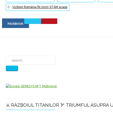
Vizităm România ÎN 2020 STĂM acasă
FACEBOOK
⚔️ RĂZBOIUL TITANILOR 🏹 TRIUMFUL ASUPRA 