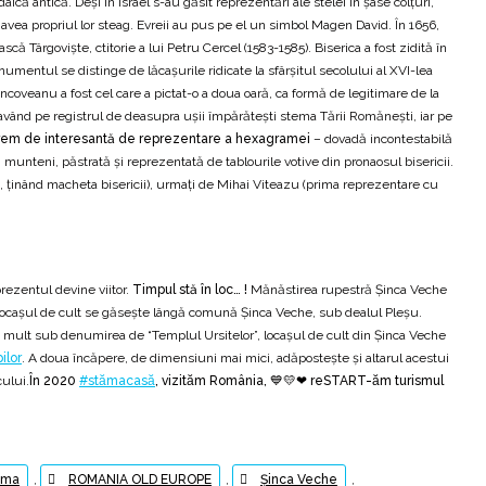
ică antică. Deși în Israel s-au găsit reprezentări ale stelei în șase colțuri,
e a avea propriul lor steag. Evreii au pus pe el un simbol Magen David. În 1656,
ă Târgoviște, ctitorie a lui Petru Cercel (1583-1585). Biserica a fost zidită în
mentul se distinge de lăcaşurile ridicate la sfârşitul secolului al XVI-lea
ncoveanu a fost cel care a pictat-o a doua oară, ca formă de legitimare de la
, având pe registrul de deasupra uşii împărăteşti stema Tării Romăneşti, iar pe
rem de interesantă de reprezentare a hexagramei
– dovadă incontestabilă
munteni, păstrată şi reprezentată de tablourile votive din pronaosul bisericii.
i, ţinând macheta bisericii), urmaţi de Mihai Viteazu (prima reprezentare cu
prezentul devine viitor.
Timpul stă în loc… !
Mănăstirea rupestră Şinca Veche
ş. Locaşul de cult se găseşte lângă comună Şinca Veche, sub dealul Pleşu.
mai mult sub denumirea de “Templul Ursitelor”, locaşul de cult din Şinca Veche
ilor
. A doua încăpere, de dimensiuni mai mici, adăposteşte şi altarul acestui
cului.
În 2020
#stămacasă
, vizităm România, 💙💛❤ reSTART-ăm turismul
ama
,
ROMANIA OLD EUROPE
,
Șinca Veche
,