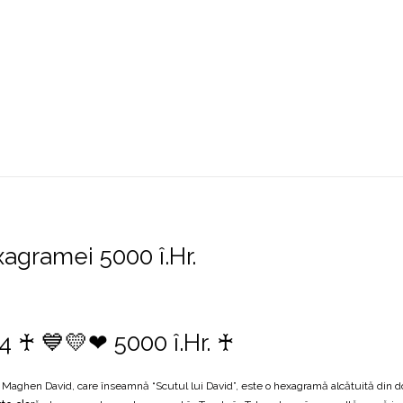
צ
agramei 5000 î.Hr.
54 ♰ 💙💛❤ 5000 î.Hr. ♰