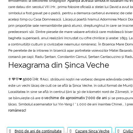
emblematic la decorarea sinagogilor.
Apariția acestui simbol în iudaism nu e
care datau din secolul VII î.Hr., prima folosire oficială a stelei lui David a avu
simbolul a fost gravat pe o piatră, pentru a demarca cartierul evreiesc de cele
acelaşi timp cu Casa Domnească. Lăcaşul poartă hramul Adormirea Maicii Domnul
prin proporţiile sale nemaintâlnite până atunci, dreptunghiul în care se înscr
predecesorii săi. Dintre piesele de mare valoare artistică care mobilează bise
bagheta superioară, anul realizării încrustat cu cifre chirilice şi arabe: 1693. 
a continuității culturii și civilizației neamului românesc. În Biserica Mare Do
Pe peretele de la intrarea în biserică apar portretele voievozilor Matei Basar
coroană pe cap), Radu Şerban, Constantin Cârnul, Şerban Cantacuzino şi Rad
Hexagrama din Şinca Veche
♰ 💙💛❤ 5000 î.Hr. ♰
Aici, străbunii noştri ne vorbesc despre adevărata credin
este un vechi lăcaş de cult ce se află la Şinca Veche, în cotul format de Munţ
Localitatea în sine se află în centrul ţării la 30 de kilometri nord de Zărneşt
se bănuieşte că are
o vechime de aproximativ 7.000 de ani
şi se presupune c
lăcas. Simbolul asemanator lui Yin-Yang ( * 1.000 de ani înaintea Chinei… ) prec
românesc!
8500 de ani de continuitate
,
Cazare Șinca Veche
,
Civil