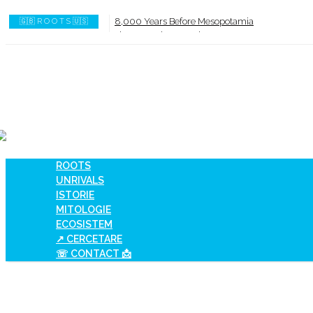
8,000 Years Before Mesopotamia
🇬🇧 R O O T S 🇺🇸
The Burned House Phenomenon
How AI Systems understand History or Culture
When Ancient Genomes Met Ideas at the Iron G
The Danube River „Bone Network”
The Global Ancient Civilization AI Blind SPOT
ROOTS
UNRIVALS
ISTORIE
MITOLOGIE
ECOSISTEM
↗ CERCETARE
☏ CONTACT 📩