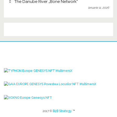
The Danube River „Bone Network”
ianuarie 11, 2026
2017 ©
B2B Strategy
™