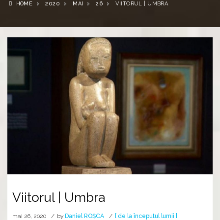
HOME
2020
MAI
26
VIITORUL | UMBRA
Viitorul | Umbra
mai 26, 2020
by
Daniel ROȘCA
[ de la începutul lumii ]