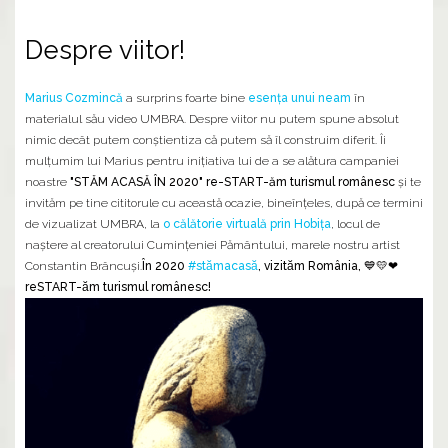
Despre viitor!
Marius Cozmincă
a surprins foarte bine
esența unui neam
în
materialul său video UMBRA. Despre viitor nu putem spune absolut
nimic decât putem conștientiza că putem să îl construim diferit. Îi
mulțumim lui Marius pentru inițiativa lui de a se alătura campaniei
noastre
"STĂM ACASĂ ÎN 2020" re-START-ăm turismul românesc
și te
invităm pe tine cititorule cu această ocazie, bineînțeles, după ce termini
de vizualizat UMBRA, la
o călătorie virtuală prin Hobița
, locul de
naștere al creatorului Cumințeniei Pământului, marele nostru artist
Constantin Brâncuși.
În 2020
#stămacasă
, vizităm România, 💙💛❤
reSTART-ăm turismul românesc!