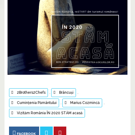
2Brothers2Chefs
,
Brâncuşi
,
Cumințenia Pământului
,
Marius Cozmincă
,
Vizităm România ÎN 2020 STĂM acasă
FACEBOOK