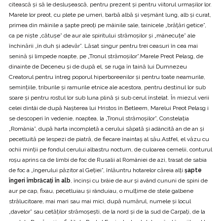
citească şi să le desluşească, pentru prezent şi pentru viitorul urmaşilor lor.
Marele lor preot, cu plete pe umeri, barbă albă şi veşmânt lung, alb şi curat,
primea din mâinile a şapte preoţi pe mâinile sale, tainicele „brăţări getice”,
ca pe nişte „cătuşe” de aur ale spiritului strămoşilor şi „mânecuţe” ale
închinării „în duh şi adevăr”. Lăsat singur pentru trei ceasuri în cea mai
senină şi limpede noapte, pe „Tronul strămoşilor”.Marele Preot Pelasg, de
dinainte de Deceneu şi de după el, se ruga în taină lui Dumnezeu
Creatorul pentru întreg poporul hiperboreenilor şi pentru toate neamurile,
seminţiile, triburile şi ramurile etnice ale acestora, pentru destinul lor sub
soare şi pentru rostul lor sub luna plină şi sub cerul înstelat. În miezul verii
celei dintâi de după Naşterea lui Hristos în Betleem, Marelui Preot Pelasg i
se descoperi în vedenie, noaptea, la „Tronul strămoşilor”, Constelaţia
„România”, după harta incompletă a cerului săpată şi adâncită an de an şi
pecetluită pe lespezi de piatră, de fiecare înaintaş al său.Astfel, el văzu cu
ochii minţii pe fondul cerului albastru nocturn, de culoarea cernelii, conturul
roşu aprins ca de limbi de foc de Rusalii al României de azi, trasat de sabia
de foc a „îngerului păzitor al Geţiei”, înlăuntru hotarelor căreia alţi
şapte
îngeri îmbrăcaţi în alb
, încinşi cu brâie de aur şi având cununi de spini de
aur pe cap, fixau, pecetluiau şi rânduiau, o mulţime de stele galbene
strălucitoare, mai mari sau mai mici, după numărul, numele şi locul
„davelor” sau cetăţilor strămoşeşti, de la nord şi de la sud de Carpaţi, de la