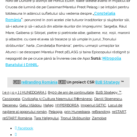
nord de Dunăre şi asfinţit de Pontul Euxin; toate stelele având în mijlocul lor
Crucea de lumină de pe Caraiman!Marelui Preot Pelasg i se întipări pentru
totdeauna în adâncul sufletului său vedenia despre
„
Constelaţia
România
”
; poruncind în zorii acelei zile tuturor însoţitorilor şi slujitorilor săi,
să-i adune şi să-i aducă din albiile râurilor din împrejurimi: Sargeţia, Râul
Mare, Galbena şi Sibişel, pietre şi pietricele albe, galbene, roz, roşii, maronii
şi albastre, cu care el avea să traseze şi să umple în jurul „Tronului
străbunilor”, harta „Constelaţia România”, pentru urmaşii urmaşilor lor.
Atunci i se descoperi Marelui Preot pELASG şi taina Episcopului răstignit şi
nepogorât de pe cruce până la Învierea cea de Apoi.
Sursă:
Mitropolia
Banatului † DANIIL
.
🇷🇴
reBranding România
🇷🇴
Un proiect CSR
B2B Strategy
™
[ e n j o y ] [ HUNEDOARA ]
,
8500 de ani de continuitate
,
B2B Strategy ™
,
Cassiopeia
,
Civilizația și Cultura Neamului R⊕mânesc
,
Daniil Stoenescu
,
Deceneu
,
Gelu Vlădoiu
,
Hațeg
,
HYPERBOREA
,
Imperiul GETIC
,
Locul de
naştere al poporului român
,
Pelasgia
,
prin Hunedoara
,
reBranding
,
reSTART
,
reSTART România
,
Țara Hațegului
,
Tronul Străbunilor
,
Zamolxe
Facebook