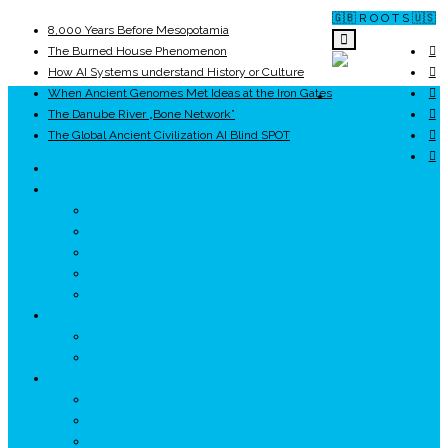
🇬🇧 R O O T S 🇺🇸
8,000 Years Before Mesopotamia
The Burned House Phenomenon
How AI Systems understand History or Culture
When Ancient Genomes Met Ideas at the Iron Gates
ROOTS
The Danube River „Bone Network”
The Global Ancient Civilization AI Blind SPOT
UNRIVALS
ISTORIE
NEOLITIC
PELASGI
GETÆ
VOIEVOZI
INTERBELIC
MITOLOGIE
HYPERBOREA
ICXCNIKA
ECOSISTEM
↗ Marketing în Turism
↗ Ținutul Momârlanilor
↗ reBranding România