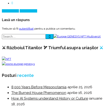
Prev Article
Next Article
Lasă un răspuns
Trebuie să fii
autentificat
pentru a publica un comentariu.
⚔️ Războiul Titanilor 🏹 Triumful asupra uriașilor
⚔️
Posturi
recente
8,000 Years Before Mesopotamia
aprilie 25, 2026
The Burned House Phenomenon
aprilie 16, 2026
How AI Systems understand History or Culture
ianuarie
18, 2026