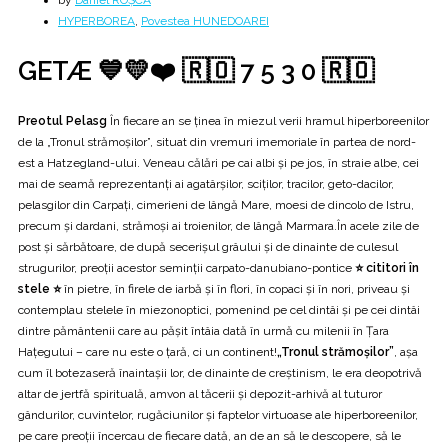
by
Daniel ROȘCA
HYPERBOREA
,
Povestea HUNEDOAREI
GETÆ 💙💛❤️ 🇷🇴 7 5 3 0 🇷🇴
Preotul Pelasg
În fiecare an se ţinea în miezul verii hramul hiperboreenilor
de la „Tronul strămoşilor”, situat din vremuri imemoriale în partea de nord-
est a Hatzegland-ului. Veneau călări pe cai albi şi pe jos, în straie albe, cei
mai de seamă reprezentanţi ai agatârşilor, sciţilor, tracilor, geto-dacilor,
pelasgilor din Carpaţi, cimerieni de lângă Mare, moesi de dincolo de Istru,
precum şi dardani, strămoşi ai troienilor, de lângă Marmara.În acele zile de
post şi sărbătoare, de după secerişul grâului şi de dinainte de culesul
strugurilor, preoţii acestor seminţii carpato-danubiano-pontice
⭐ cititori în
stele ⭐
în pietre, în firele de iarbă şi în flori, în copaci şi în nori, priveau şi
contemplau stelele în miezonoptici, pomenind pe cel dintâi şi pe cei dintâi
dintre pământenii care au păşit întâia dată în urmă cu milenii în Ţara
Haţegului – care nu este o ţară, ci un continent!
„Tronul strămoşilor”
, aşa
cum îl botezaseră înaintaşii lor, de dinainte de creştinism, le era deopotrivă
altar de jertfă spirituală, amvon al tăcerii şi depozit-arhivă al tuturor
gândurilor, cuvintelor, rugăciunilor şi faptelor virtuoase ale hiperboreenilor,
pe care preoţii încercau de fiecare dată, an de an să le descopere, să le