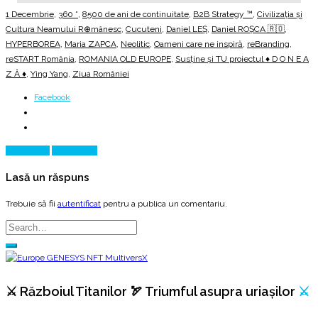
1 Decembrie
,
360 °
,
8500 de ani de continuitate
,
B2B Strategy ™
,
Civilizația și
Cultura Neamului R⊕mânesc
,
Cucuteni
,
Daniel LEȘ
,
Daniel ROȘCA 🇷🇴
,
HYPERBOREA
,
Maria ZAPCA
,
Neolitic
,
Oameni care ne inspiră
,
reBranding
,
reSTART România
,
ROMANIA OLD EUROPE
,
Susține și TU proiectul ♦ D O N E A
Z Ă ♦
,
Ying Yang
,
Ziua României
Facebook
Prev Article
Next Article
Lasă un răspuns
Trebuie să fii
autentificat
pentru a publica un comentariu.
⚔️ Războiul Titanilor 🏹 Triumful asupra uriașilor
⚔️