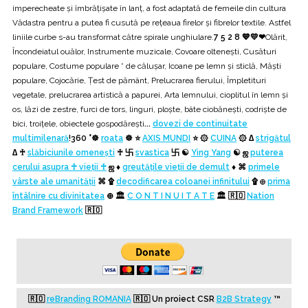
imperecheate și îmbrățișate în lanț, a fost adaptată de femeile din cultura
Vădastra pentru a putea fi cusută pe rețeaua firelor și fibrelor textile. Astfel
liniile curbe s-au transformat către spirale unghiulare.
7 5 2 8 💙💛❤
Olărit,
Încondeiatul ouălor, Instrumente muzicale, Covoare oltenești, Cusături
populare, Costume populare * de călușar, Icoane pe lemn și sticlă, Măști
populare, Cojocărie, Țest de pământ, Prelucrarea fierului, Împletituri
vegetale, prelucrarea artistică a papurei, Arta lemnului, cioplitul în lemn și
os, lăzi de zestre, furci de tors, linguri, ploște, bâte ciobănești, codriște de
bici, troiţele, obiectele gospodărești
...
dovezi de continuitate
multimilenară
!
360 °☸️
roata
☸️ ⭐
AXIS MUNDI
⭐ ۞
CUINA
۞ ∆
strigătul
∆ ♰
slăbiciunile omenești
♰ 卐
svastica
卐 ☯
Ying Yang
☯ ஜ
puterea
cerului asupra ♰ vieții ♰
ஜ ♦
greutățile vieții de demult
♦ ⌘
primele
vârste ale umanităţii
⌘ ۩
decodificarea coloanei infinitului
۩ ⊕
prima
întâlnire cu divinitatea
⊕ 🏛️
C O N T I N U I T A T E
🏛️ 🇷🇴
Nation
Brand Framework
🇷🇴
🇷🇴
reBranding ROMANIA
🇷🇴
Un proiect CSR
B2B Strategy
™