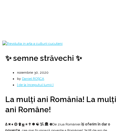
∆ ⌘ ♦ ۞ ۩ ஜ ⭐ ♰ ☸️ ☯ 卐 🏛️ ⊕
Home
2020
noiembrie
30
✨ semne străvechi ✨
✨ semne străvechi ✨
noiembrie 30, 2020
by
Daniel ROȘCA
[ de la începutul lumii ]
La mulți ani România! La mulți
ani Române!
∆ ⌘ ♦ ۞ ۩ ஜ ⭐ ♰ ☸️ ☯ 卐 🏛️ ⊕
De ziua României
îți oferim în dar o
poveste
, cea mai frumoasă poveste a României! 7528 de ani de