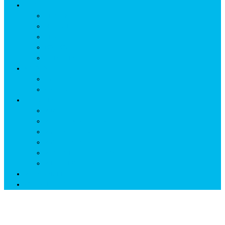
ISTORIE
NEOLITIC
PELASGI
GETÆ
VOIEVOZI
INTERBELIC
MITOLOGIE
HYPERBOREA
ICXCNIKA
ECOSISTEM
↗ Marketing în Turism
↗ Ținutul Momârlanilor
↗ reBranding România
↗ GENESYS ™ AI ENGINE
↗ CIRCUITE KING TRAVEL
↗ HUNEDOARA Place Branding
↗ CERCETARE
☏ CONTACT 📩
✨ semne străvechi ✨