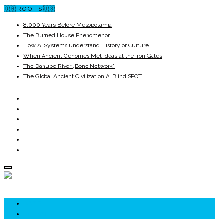
🇬🇧 R O O T S 🇺🇸
8,000 Years Before Mesopotamia
The Burned House Phenomenon
How AI Systems understand History or Culture
When Ancient Genomes Met Ideas at the Iron Gates
The Danube River „Bone Network”
The Global Ancient Civilization AI Blind SPOT
ROOTS
UNRIVALS