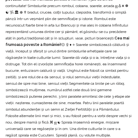
continuitate! Simbolurile precum rombul, coloana, soarele, arcada ஜ ∆ ⌘ ☸️
☯ 卐 🏛️ ⊕ ♰ bradul, crucea, colții lupului, clepsidra, transformă o simplă
pânză într-un veșmânt plin de semnificație și istorie. Rombul este
recunoscut foarte bine în arta lui Brancuși și mai ales în coloana Infinitului
reprezentând uniunea dintre cer și pâmânt, el găsindu-se cu precădere
atât în portul tradițional cât și în sclupturi, vase, picturi bisericești.
Cea mai
frumoasă poveste a României!
۞ ۩ ♦ ⭐ Soarele simbolizează căldură și
viață, început și sfârșit și unul dintre simbolurile arhetipale care se
răgăsește în toate culturile lumii. Soarele dă viața și o ia, întreține viața și o
distruge. Tot din el izvorăște semnificația horei românești, ea însemnand
bucurie, entuziasm caldură și viață. Unghiul este folosit ca simbol pentru
zeități, și are rolul de a da sensul, și rolul semnului vieții îndestulate,
sensul de spre mai bine, sensul vieții.Segmentele ca liniile pe un răboj,
simbolizează mulțimea, numărul astfel cele două linii gemene
simbolizează puterea perechii, 3 linii paralele amintesc de cele 3 etape ale
vieții: nașterea, cunoașterea de sine, moartea. Patru linii paralele poartă
simbolul abundenței și un semn al Zeiței Fertilității și a Pământului.
Folosite alternate linii mari și mici, s-au folosit pentru a vorbi despre vechi și
nou, despre mamă și fiică.⌘ ஜ ☯ Spirala înseamnă energie, mișcare
universală care se regăsește și în om. Una dintre culturile în care s-a
regăsit spirala este Cucuteni. Spirală plană, cu volute multiple,