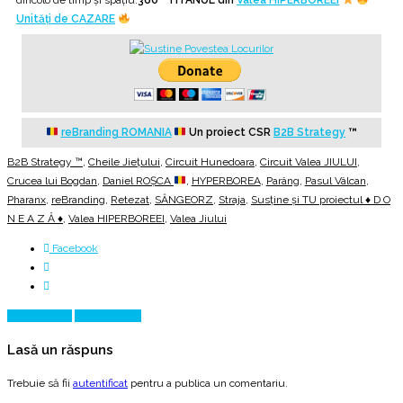
Unități de CAZARE
reBranding ROMANIA
Un proiect CSR
B2B Strategy
™
B2B Strategy ™
,
Cheile Jiețului
,
Circuit Hunedoara
,
Circuit Valea JIULUI
,
Crucea lui Bogdan
,
Daniel ROȘCA
,
HYPERBOREA
,
Parâng
,
Pasul Vâlcan
,
Pharanx
,
reBranding
,
Retezat
,
SÂNGEORZ
,
Straja
,
Susține și TU proiectul ♦ D O
N E A Z Ă ♦
,
Valea HIPERBOREEI
,
Valea Jiului
Facebook
Prev Article
Next Article
Lasă un răspuns
Trebuie să fii
autentificat
pentru a publica un comentariu.