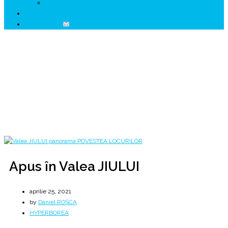
↗ HUNEDOARA Place Branding
↗ CERCETARE
☏ CONTACT
Apus în Valea JIULUI
& răsărit în Valea HIPERBOREEI
Home
2021
aprilie
25
Apus în Valea JIULUI
Apus în Valea JIULUI
aprilie 25, 2021
by
Daniel ROȘCA
HYPERBOREA