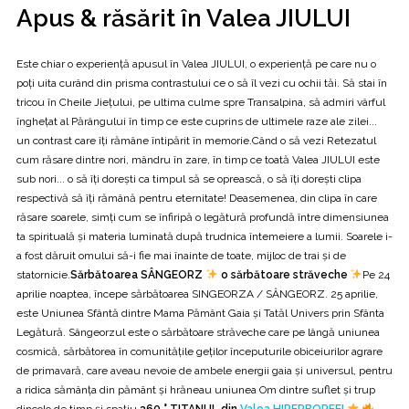
Apus & răsărit în Valea JIULUI
Este chiar o experiență apusul în Valea JIULUI, o experiență pe care nu o
poți uita curând din prisma contrastului ce o să îl vezi cu ochii tăi. Să stai în
tricou în Cheile Jiețului, pe ultima culme spre Transalpina, să admiri vârful
înghețat al Părângului în timp ce este cuprins de ultimele raze ale zilei...
un contrast care îți rămâne întipărit în memorie.Când o să vezi Retezatul
cum răsare dintre nori, mândru în zare, în timp ce toată Valea JIULUI este
sub nori... o să îți dorești ca timpul să se oprească, o să îți dorești clipa
respectivă să îți rămână pentru eternitate! Deasemenea, din clipa în care
răsare soarele, simți cum se înfiripă o legătură profundă între dimensiunea
ta spirituală și materia luminată după trudnica întemeiere a lumii. Soarele i-
a fost dăruit omului să-i fie mai înainte de toate, mijloc de trai și de
statornicie.
Sărbătoarea SÂNGEORZ
o sărbătoare străveche
Pe 24
aprilie noaptea, începe sărbătoarea SINGEORZA / SÂNGEORZ. 25 aprilie,
este Uniunea Sfântă dintre Mama Pământ Gaia și Tatăl Univers prin Sfânta
Legătură. Sângeorzul este o sărbătoare străveche care pe lângă uniunea
cosmică, sărbătorea în comunitățile geților începuturile obiceiurilor agrare
de primavară, care aveau nevoie de ambele energii gaia și universul, pentru
a ridica sămânța din pământ și hrăneau uniunea Om dintre suflet și trup
dincolo de timp și spațiu.
360 ° TITANUL din
Valea HIPERBOREEI