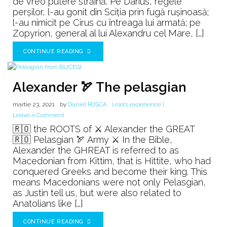
de vreo putere străină. Pe Darius, regele
perșilor, l-au gonit din Sciția prin fugă rușinoasă;
l-au nimicit pe Cirus cu întreaga lui armată; pe
Zopyrion, general al lui Alexandru cel Mare, […]
CONTINUE READING
Alexander 🏹 The pelasgian
martie 23, 2021
by
Daniel ROȘCA
[ roots experience ]
on
Leave a Comment
Alexander
🇷🇴 the ROOTS of ⚔️ Alexander the GREAT
🏹
🇷🇴 Pelasgian 🏹 Army ⚔️ In the Bible,
The
Alexander the GHREAT is referred to as
pelasgian
Macedonian from Kittim, that is Hittite, who had
conquered Greeks and become their king. This
means Macedonians were not only Pelasgian,
as Justin tell us, but were also related to
Anatolians like […]
CONTINUE READING