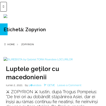
Etichetă:
Zopyrion
HOME
ZOPYRION
Luptele geților cu
macedonienii
on
iunie 2, 2021
by
p⊕vestea
🏹 GETÆ
Leave a Comment
Luptele
⚔️ ZOPYRION ⚔️ Iustin, după Trogus Pompeius:
geților
“De trei ori au dobândit stăpânirea Asiei, dar ei
cu
înșiși au rămas continuu fie neatinși, fie neînvinși
macedonienii