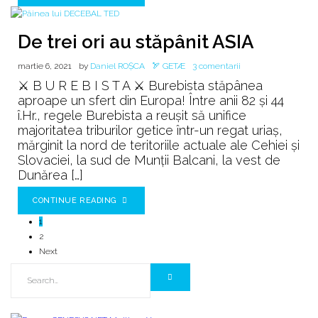
De trei ori au stăpânit ASIA
la
martie 6, 2021
by
Daniel ROȘCA
🏹 GETÆ
3 comentarii
De
⚔️ B U R E B I S T A ⚔️ Burebista stăpânea
trei
aproape un sfert din Europa! Între anii 82 şi 44
ori
î.Hr., regele Burebista a reuşit să unifice
au
majoritatea triburilor getice într-un regat uriaş,
stăpânit
mărginit la nord de teritoriile actuale ale Cehiei şi
ASIA
Slovaciei, la sud de Munţii Balcani, la vest de
Dunărea […]
CONTINUE READING
1
2
Next