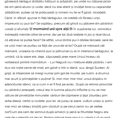
găsească bârlogul străbătu hățișuri și prăpăstii, pe unde nu călcase picior
de om până atunci și unde, dacă nu erai atent și învățat bine cu capcanele
sălbăticiei, puteai să te prăbușești și nimeni nu te-ar fi găsit, niciodată.
Când, în sfârşit, ajunse în fața bârlogului, ce credeți că făceau urșii,
împreună cu puii lor? Se ospătau, precum ați ghicit cu plăcere din păstrăvii
uscați și afumați 🐻
mormăind unii spre alții
🧸 În supărarea lui, voinicelul
îndreaptă mâinile către de arme, dar pe loc lăsă brațele în jos și râse tăcut,
că altceva ce putea face? De altfel, unul dintre pui îi dădea târcoale; oare de
ce urșii mari se purtau ca față de unul de-al lor? După ce mâncară cât
mâncară, ursoaica își chemă puii și pătrunse cu ei în interiorul bârlogului, la
umbră, că la soare era, deja, zăpușeală prea mare.Ursul începu să
vorbească printre mormăituri: - Lui Negură nu-i trebuie atâta păstrăv, i-am
dus noi niște carne de miel, am găsit-o într-o stână, sus, lângă Șurean. Ai
grijă, la întoarcere să mergi numai prin gol de munte, pe culmi, e drumul
mai scurt și primejdiile-s puține! Și, mor-mor, mor-mor, ursul dispăru în
adânciturile stânci, ca și cum n-ar fi fost pe acolo...După ce reînnoi proviziile
cu păstrăvi proaspeți, craiul ieși în lumina pășunii înflorite și nu se mai
sătura de priveliștile minunate: cârduri de căprioare și țapi zburdau prin
iarba deasă, cerbii și ciutele, puii lor, se jucau la soare, vulturi uriași și șoimi
mai mici se roteau liniștiți prin văzduh și pe cerul senin nu se vedea
nor!Cum era cam de somnul după-amiezii și până la Muntele Negru era
cale de o alergătură de cal, Parâng întinse bine pasul cu gândul să ajungă