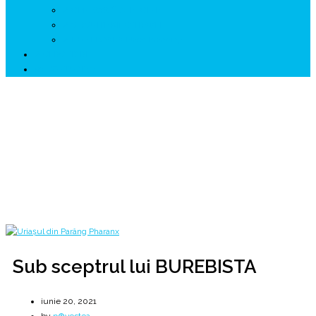
↗ GENESYS ™ AI ENGINE
↗ CIRCUITE KING TRAVEL
↗ HUNEDOARA Place Branding
↗ CERCETARE
☏ CONTACT 📩
Sub sceptrul lui BUREBISTA
Despre Parâng & tatăl său, PHARANX 💙💛❤
Home
2021
iunie
20
Sub sceptrul lui BUREBISTA
Sub sceptrul lui BUREBISTA
iunie 20, 2021