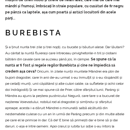
mulțimi de tineri nobili și tinere de neam ales, care mai de care mai
mândri și frumoși, îmbrăcați în straie populare, cu cusături de fir negru
pe pânză ca laptele, așa cum poartă și astăzi locuitorii din acele
părți...
B U R E B I S T A
Și a ținut nunta trei zile și trei nopți, cu bucate și băuturi alese. Dar lăutarii?
Au cântat la nuntă fluierași care întreceau privighetorile-n tril și ciobani
bătrâni din cavale care se auzeau până jos, în câmpie.
Se spune că la
nuntă ar fi fost și regele regilor Burebista și cine ne împiedică să
credem așa ceva?
Oricum, în zilele nunții muntele Mândrei era plin de
bujorii dragostei, care în anii de-au urmat s-au înmulțit și s-au răspândit și
pe ceilalți munți, unii căpătând și alte culori calde, ca sufletele și ochii celor
doi îndrăgostiți.Și se mai spune că de Prier, către sfârșitul lunii, Parâng și
Mândra au ajuns la peștera pustnicului Negură, care tare s-a bucurat de
nașterea Voievodului, nobilul rod al dragostei și simțindu-și sfârșitul
aproape, acesta i-a dăruit Mândrei o minunată salbă alcătuită din
nestematele culese cu un an în urmă de Parâng precum și din multe altele
pe care el le primise în dar. Că de! E bine să primești dar e bine să și dai
daruri, c-așa e între oameni. Apoi craiul și iubita lui soție s-au întors la