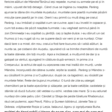
fericire alături de Mândra!Tânărul ieși repede, numai cu armele pe el şi în
mâini, uşurat de toți desagii...Când ziua se îngâna cu noaptea, Parâng
ajunse la stâna din muntele Aușelului, muntele care poartă numele păsării
micuțe care poartă jar în cioc. Oierii l-au primit cu mult drag pe craiul
Parâng, l-au îmbăiat și ospătat cum se cuvine, apoi l-au învelit în cojoace și,
cum tot aveau de păzit noaptea turmele, i-au vegheat somnul până în
zori.Dimineața l-au ospătat cu jântiță, caș și lapte dulce, i-au dăruit un cal
frumos și l-au rugat să nu se supere dacă vor veni și ei ca nuntași. Chiar
dacă tare s-a mirat, din nou, craiul a fost tare bucuros să-i aibă alături, la
nunta sa, pe ciobanii din Aușelu, spunând că va trimite chemătorii de nuntă
la toate stânele, din toți munții. Apoi a încălecat, a mulțumit de dar și a
galopat ca vântul, ajungând în căldura după-amiezii, în prima zi a
Cireșarului, la ochiul de apă cu așezarea cea mai înaltă din munți, unde
Mândra, înconjurată de câteva surate, ieșite la scaldă...Parâng şi Mândra s-
au căsătorit în prima zi a Cuptorului, după ce, ca logodnici, au răsădit pe
muntele fetei, firele de bujorul muntelui. O lună de zile au alergat
chemătorii pe la toate așezările și sălașele, pe la toate cetățile, castelele și
stânile să ducă tuturor, cât vedeai cu ochii, vestea cea mare. Și s-au adunat
nuntași din cele patru zări: Cândet și Straja de peste tăietura Rhabonului,
râul cel puternic, apoi Praviț, Pătru și Șurean bătrânul, zânele Taia și
Dobraia, vrăjitoarele Roșia și Leșia, balaurul Jigoru și zgripțuroaia Buha,