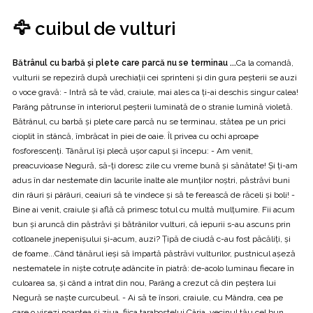
🦅 cuibul de vulturi
Bătrânul cu barbă și plete care parcă nu se terminau ...
Ca la comandă,
vulturii se repeziră după urechiații cei sprinteni și din gura peșterii se auzi
o voce gravă: - Intră să te văd, craiule, mai ales ca ți-ai deschis singur calea!
Parâng pătrunse în interiorul peșterii luminată de o stranie lumină violetă.
Bătrânul, cu barbă și plete care parcă nu se terminau, stătea pe un prici
cioplit în stâncă, îmbrăcat în piei de oaie. Îl privea cu ochi aproape
fosforescenți. Tânărul își plecă ușor capul și începu: - Am venit,
preacuvioase Negură, să-ți doresc zile cu vreme bună și sănătate! Și ți-am
adus în dar nestemate din lacurile înalte ale munților noștri, păstrăvi buni
din râuri și pârâuri, ceaiuri să te vindece și să te ferească de răceli și boli! -
Bine ai venit, craiule și află că primesc totul cu multă mulțumire. Fii acum
bun și aruncă din păstrăvi și bătrânilor vulturi, că iepurii s-au ascuns prin
cotloanele jnepenișului și-acum, auzi? Țipă de ciudă c-au fost păcăliți, și
de foame...Când tânărul ieși să împartă păstrăvi vulturilor, pustnicul așeză
nestematele în niște cotruțe adâncite în piatră: de-acolo luminau fiecare în
culoarea sa, și când a intrat din nou, Parâng a crezut că din peștera lui
Negură se naște curcubeul. - Ai să te însori, craiule, cu Mândra, cea pe
care o visezi noaptea și ziua, fiica tarabostelui Cârja, vecinul tău cel bun.