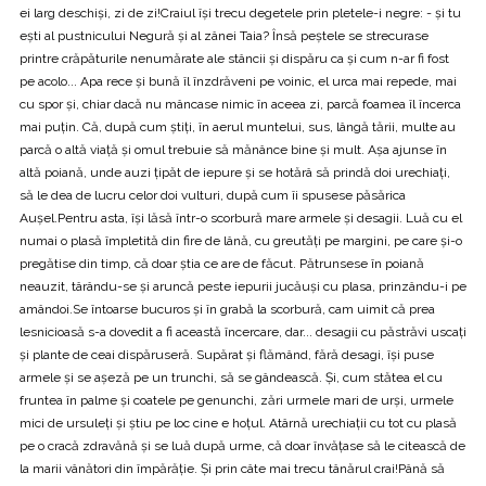
ei larg deschiși, zi de zi!Craiul își trecu degetele prin pletele-i negre: - și tu
ești al pustnicului Negură și al zânei Taia? Însă peștele se strecurase
printre crăpăturile nenumărate ale stâncii și dispăru ca și cum n-ar fi fost
pe acolo... Apa rece și bună îl înzdrăveni pe voinic, el urca mai repede, mai
cu spor și, chiar dacă nu mâncase nimic în aceea zi, parcă foamea îl încerca
mai puțin. Că, după cum știți, în aerul muntelui, sus, lângă tării, multe au
parcă o altă viață și omul trebuie să mănânce bine și mult. Așa ajunse în
altă poiană, unde auzi țipăt de iepure și se hotărâ să prindă doi urechiați,
să le dea de lucru celor doi vulturi, după cum îi spusese păsărica
Aușel.Pentru asta, își lăsă într-o scorbură mare armele și desagii. Luă cu el
numai o plasă împletită din fire de lână, cu greutăți pe margini, pe care și-o
pregătise din timp, că doar știa ce are de făcut. Pătrunsese în poiană
neauzit, târându-se și aruncă peste iepurii jucăuși cu plasa, prinzându-i pe
amândoi.Se întoarse bucuros și în grabă la scorbură, cam uimit că prea
lesnicioasă s-a dovedit a fi această încercare, dar... desagii cu păstrăvi uscați
și plante de ceai dispăruseră. Supărat și flămând, fără desagi, îşi puse
armele și se așeză pe un trunchi, să se gândească. Și, cum stătea el cu
fruntea în palme și coatele pe genunchi, zări urmele mari de urși, urmele
mici de ursuleți și știu pe loc cine e hoțul. Atârnă urechiații cu tot cu plasă
pe o cracă zdravănă și se luă după urme, că doar învățase să le citească de
la marii vânători din împărăție. Şi prin câte mai trecu tânărul crai!Până să