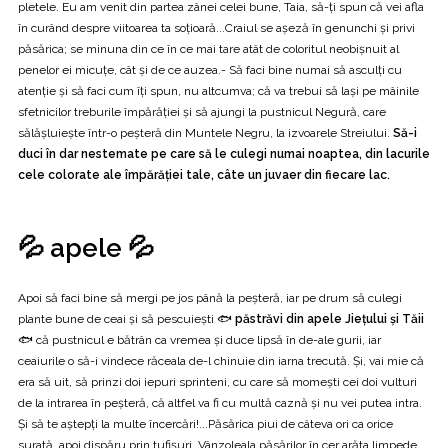
pletele. Eu am venit din partea zânei celei bune, Taia, să-ți spun că vei afla
în curând despre viitoarea ta soțioară...Craiul se așeză în genunchi și privi
păsărica; se minuna din ce în ce mai tare atât de coloritul neobișnuit al
penelor ei micuțe, cât și de ce auzea.- Să faci bine numai să asculți cu
atenție și să faci cum îți spun, nu altcumva; că va trebui să lași pe mâinile
sfetnicilor treburile împărăției și să ajungi la pustnicul Negură, care
sălășluiește într-o peșteră din Muntele Negru, la izvoarele Streiului.
Să-i
duci în dar nestemate pe care să le culegi numai noaptea, din lacurile
cele colorate ale împărăției tale, câte un juvaer din fiecare lac.
💦 apele 💦
Apoi să faci bine să mergi pe jos până la peșteră, iar pe drum să culegi
plante bune de ceai și să pescuiești 🐟
păstrăvi din apele Jiețului și Tăii
🐟 că pustnicul e bătrân ca vremea și duce lipsă în de-ale gurii, iar
ceaiurile o să-i vindece răceala de-l chinuie din iarna trecută. Și, vai mie că
era să uit, să prinzi doi iepuri sprinteni, cu care să momești cei doi vulturi
de la intrarea în peșteră, că altfel va fi cu multă caznă și nu vei putea intra.
Și să te aștepți la multe încercări!...Păsărica piui de câteva ori ca orice
surată, apoi dispăru prin tufişuri. Vânzoleala păsărilor în cer arăta limpede