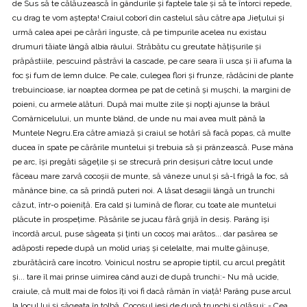
de Sus să te călăuzească în gândurile și faptele tale și să te întorci repede,
cu drag te vom aştepta! Craiul coborî din castelul său către apa Jiețului și
urmă calea apei pe cărări înguste, că pe timpurile acelea nu existau
drumuri tăiate lângă albia râului. Străbătu cu greutate hățișurile și
prăpăstiile, pescuind păstrăvi la cascade, pe care seara îi usca și îi afuma la
foc și fum de lemn dulce. Pe cale, culegea flori și frunze, rădăcini de plante
trebuincioase, iar noaptea dormea pe pat de cetină și mușchi, la margini de
poieni, cu armele alături. După mai multe zile și nopți ajunse la brâul
Comârnicelului, un munte blând, de unde nu mai avea mult până la
Muntele Negru.Era către amiază și craiul se hotărî să facă popas, că multe
ducea în spate pe cărările muntelui și trebuia să și prânzească. Puse mâna
pe arc, îşi pregăti săgețile și se strecură prin desișuri către locul unde
făceau mare zarvă cocoșii de munte, să vâneze unul și să-l frigă la foc, să
mănânce bine, ca să prindă puteri noi. A lăsat desagii lângă un trunchi
căzut, într-o poieniță. Era cald și lumină de florar, cu toate ale muntelui
plăcute în prospețime. Păsările se jucau fără grijă în desiș. Parâng își
încordă arcul, puse săgeata și ținti un cocoș mai arătos... dar pasărea se
adăposti repede după un molid uriaș și celelalte, mai multe găinuşe,
zburătăciră care încotro. Voinicul nostru se apropie tiptil, cu arcul pregătit
și... tare îl mai prinse uimirea când auzi de după trunchi:- Nu mă ucide,
craiule, că mult mai de folos îți voi fi dacă rămân în viață! Parâng puse arcul
la locul lui și săgeata în tolbă. Cocoșul ieși de după trunchi și glăsui: - Cea