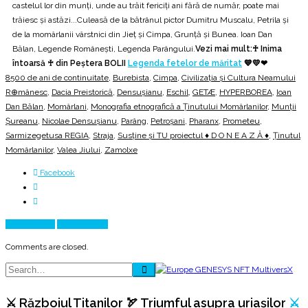
castelul lor din munți, unde au trăit fericiți ani fără de număr, poate mai
trăiesc și astăzi...Culeasă de la bătrânul pictor Dumitru Muscalu, Petrila și
de la momârlanii vârstnici din Jieţ şi Cimpa, Grunţă şi Bunea. Ioan Dan
Bălan, Legende Românești, Legenda Parângului.
Vezi mai mult:♰ Inima
întoarsă ♰ din Peștera BOLII
Legenda fetelor de măritat
💙💛❤
8500 de ani de continuitate
,
Burebista
,
Cimpa
,
Civilizația și Cultura Neamului
R⊕mânesc
,
Dacia Preistorică
,
Densuşianu
,
Eschil
,
GETÆ
,
HYPERBOREA
,
Ioan
Dan Bălan
,
Momârlani
,
Monografia etnografică a Ținutului Momârlanilor
,
Munții
Șureanu
,
Nicolae Densuşianu
,
Parâng
,
Petroșani
,
Pharanx
,
Prometeu
,
Sarmizegetusa REGIA
,
Straja
,
Susține și TU proiectul ♦ D O N E A Z Ă ♦
,
Ținutul
Momârlanilor
,
Valea Jiului
,
Zamolxe
Facebook
Prev Article
Next Article
Comments are closed.
⚔️ Războiul Titanilor 🏹 Triumful asupra uriașilor
⚔️