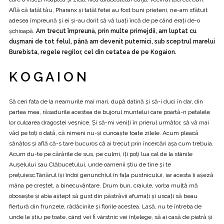
Află că tatăl tău, Pharanx și tatăl fetei au fost buni prieteni, ne-am sfătuit
adesea împreună și ei și-au dorit să vă luați încă de pe când erați de-o
șchioapă.
Am trecut împreună, prin multe primejdii, am luptat cu
dușmani de tot felul, până am devenit puternici, sub sceptrul marelui
Burebista, regele regilor, cel din cetatea de pe Kogaion.
K O G A I O N
Să ceri fata de la neamurile mai mari, după datină și să-i duci în dar, din
partea mea, răsadurile acestea de bujorul muntelui care poartă-n petalele
lor culoarea dragostei veșnice. Și să-mi veniți în prierul următor, să vă mai
văd pe toți o dată, că nimeni nu-și cunoaște toate zilele. Acum pleacă
sănătos și află că-s tare bucuros că ai trecut prin încercări așa cum trebuia.
Acum du-te pe cărările de sus, pe culmi, îți poți lua cal de la stânile
Aușelului sau Clăbucetului, unde oamenii știu de tine și te
prețuiesc.Tânărul își îndoi genunchiul în fața pustnicului, iar acesta îi așeză
mâna pe creștet, a binecuvântare. Drum bun, craiule, vorba multă mă
obosește și abia aștept să gust din păstrăvii afumați și uscați să beau
fiertură din frunzele, rădăcinile și florile acestea. Lasă, nu te întreba de
unde le știu pe toate, când vei fi vârstnic vei înțelege, să ai casă de piatră și