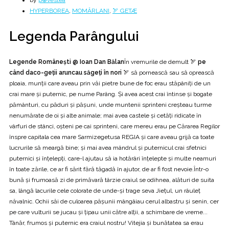
by
p⊕vestea
HYPERBOREA
,
MOMÂRLANI
,
🏹 GETÆ
Legenda Parângului
Legende Românești @ Ioan Dan Bălan
În vremurile de demult 🏹
pe
când daco-geții aruncau săgeți în nori
🏹 să pornească sau să oprească
ploaia, munţii care aveau prin văi pietre bune de foc erau stăpâniți de un
crai mare şi puternic, pe nume Parâng. Şi avea acest crai întinse şi bogate
pământuri, cu păduri şi păşuni, unde muntenii sprinteni creşteau turme
nenumărate de oi şi alte animale; mai avea castele şi cetăţi ridicate în
vârfuri de stânci, oşteni pe cai sprinteni, care mereu erau pe Cărarea Regilor
înspre capitala cea mare Sarmizegetusa REGIA şi care aveau grijă ca toate
lucrurile să meargă bine; şi mai avea mândrul şi puternicul crai sfetnici
puternici şi înțelepți, care-l ajutau să ia hotărâri înțelepte şi multe neamuri
în toate zările, ce ar fi sărit fără tăgadă în ajutor, de ar fi fost nevoie.Într-o
bună şi frumoasă zi de primăvară târzie craiul se odihnea, alături de suita
sa, lângă lacurile cele colorate de unde-şi trage seva Jiețul, un râuleț
năvalnic. Ochii săi de culoarea păşunii mângâiau cerul albastru şi senin, cer
pe care vulturii se jucau și țipau unii către alții, a schimbare de vreme...
Tânăr, frumos și puternic era craiul nostru! Vitejia şi bunătatea sa erau