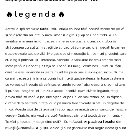
🔥 l e g e n d a 🔥
Astfel, după sfaturile tatălui său, craiul colinda fără hodină satele de pe văi
și sălașele din munte, punea umărul la greu și ajuta unde trebuia. La
vânătoare nimeni nu-l întrecea, nimerea de voia rândunica din zbor și
străpungea cu sulița mistreții de stricau pășunile sau urșii dedați la carnea
dulce de oaie sau de vită. Mergea des și-n ospeție la neamuri și vecini, care
cu drag îl primeau și-i întorceau vizitele, iar alaiurile lor erau atât de mari,
încât până-n Cândet și Straja sau până-n Praviț, Sterminos, Frunţi şi Pătru,
cărările erau adâncite în piatra munților până mai sus de genunchi. Numai
că anii treceau și inima sa bună încă nu-și găsise aleasa, în toate castelele
se vorbea că trebuie să se însoare, unele vorbe îi ajungeau la urechi și tare
îl puneau pe gânduri... În ziua aceea însorită, cum stătea îngândurat și
privea fără să vadă la jocurile oștenilor pe un loc mai retras, pe un tăpșan,
dintr-o dată se trezi în față, cu o păsărică tare colorată și cât un degetar de
mică. Acesta piui de câteva ori în zbor, apoi se așeză pe un smoc de muşchi
verde:- Craiule, mă vezi craiule? Parângul zâmbi și totodată se minună. -
Te văd și te aud, micuțo, cine eşti? - Sunt Aușel, 🔥
pasărea focului din
munții Șureanului
🔥 și știu de ce-ți sunt gândurile mai negre decât îți sunt