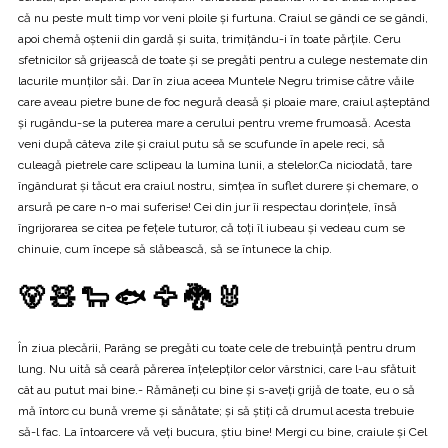
că nu peste mult timp vor veni ploile și furtuna. Craiul se gândi ce se gândi,
apoi chemă oștenii din gardă și suita, trimițându-i în toate părțile. Ceru
sfetnicilor să grijească de toate și se pregăti pentru a culege nestemate din
lacurile munților săi. Dar în ziua aceea Muntele Negru trimise către văile
care aveau pietre bune de foc negură deasă și ploaie mare, craiul așteptând
și rugându-se la puterea mare a cerului pentru vreme frumoasă. Acesta
veni după câteva zile și craiul putu să se scufunde în apele reci, să
culeagă pietrele care sclipeau la lumina lunii, a stelelor.Ca niciodată, tare
îngândurat și tăcut era craiul nostru, simțea în suflet durere și chemare, o
arsură pe care n-o mai suferise! Cei din jur îi respectau dorințele, însă
îngrijorarea se citea pe fețele tuturor, că toți îl iubeau și vedeau cum se
chinuie, cum începe să slăbească, să se întunece la chip.
🐻 🧸 🐑 🐟 🦅 🐉 🐰
În ziua plecării, Parâng se pregăti cu toate cele de trebuință pentru drum
lung. Nu uită să ceară părerea înțelepților celor vârstnici, care l-au sfătuit
cât au putut mai bine.- Rămâneți cu bine și s-aveți grijă de toate, eu o să
mă întorc cu bună vreme și sănătate; și să știți că drumul acesta trebuie
să-l fac. La întoarcere vă veți bucura, ştiu bine! Mergi cu bine, craiule și Cel