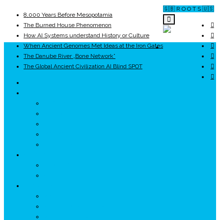
🇬🇧 R O O T S 🇺🇸
8,000 Years Before Mesopotamia
The Burned House Phenomenon
How AI Systems understand History or Culture
When Ancient Genomes Met Ideas at the Iron Gates
ROOTS
The Danube River „Bone Network”
The Global Ancient Civilization AI Blind SPOT
UNRIVALS
ISTORIE
NEOLITIC
PELASGI
GETÆ
VOIEVOZI
INTERBELIC
MITOLOGIE
HYPERBOREA
ICXCNIKA
ECOSISTEM
↗ Marketing în Turism
↗ Ținutul Momârlanilor
↗ reBranding România