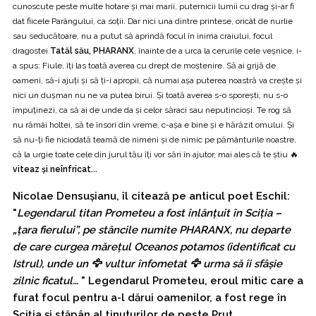
cunoscute peste multe hotare și mai marii, puternicii lumii cu drag și-ar fi
dat fiicele Parângului, ca soții. Dar nici una dintre printese, oricât de nurlie
sau seducătoare, nu a putut să aprindă focul în inima craiului, focul
dragostei.
Tatăl său, PHARANX
, înainte de a urca la cerurile cele veşnice, i-
a spus: Fiule, îți las toată averea cu drept de moștenire. Să ai grijă de
oameni, să-i ajuți și să ți-i apropii, că numai așa puterea noastră va crește și
nici un dușman nu ne va putea birui. Și toată averea s-o sporești, nu s-o
împuținezi, ca să ai de unde da și celor săraci sau neputincioși. Te rog să
nu rămâi holtei, să te însori din vreme, c-așa e bine și e hărăzit omului. Și
să nu-ți fie niciodată teamă de nimeni și de nimic pe pământurile noastre,
că la urgie toate cele din jurul tău îți vor sări în ajutor, mai ales că te știu 🔥
viteaz și neînfricat...
Nicolae Densușianu, îl citează pe anticul poet Eschil:
"
Legendarul titan Prometeu a fost înlănțuit în Sciția –
„țara fierului”, pe stâncile numite PHARANX, nu departe
de care curgea mărețul Oceanos potamos (identificat cu
Istrul), unde un 🦅
vultur înfometat
🦅 urma să îi sfâșie
zilnic ficatul…
" Legendarul Prometeu, eroul mitic care a
furat focul pentru a-l dărui oamenilor, a fost rege în
Sciţia şi stăpân al ţinuturilor de peste Prut.