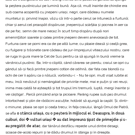
la peștera pustnicului pe lumină bună. Aşa că, mult înainte de chindie era
sub coama acoperită cu jnepeni uriași, negri, care dădeau numele
muntelui și, privind înapoi, văzu că într-o parte cerul se întunecă a furtună;
chiar și aerul cel proaspăt dispăruse, jnepenișul scârțâia și pocnea în aer ca
de pe foc, semn de mare necaz.În scurt timp dispăru după nori
ameninţători soarele și calea printre jnepeni deveni anevoioasă de tot.
Furtuna care se porni era ca de pe altă lume, cu ploaie deasă și ceață grea,
cu fulgere și trăsnete care cădeau de jur-împrejurul viteazului nostru, care
se ruga în gura mare la Cel de Sus pentru ca să ajungă în bună vreme la
vârstnicul pustnic. Ba, într-o clipită, când cărarea se pierdu, craiul se opri cu
gândul să-și facă printre jnepeni cotlon de odihnă, dar fata cea blondă cu
ochi de cer îi apăru ca o nălucă, vorbindu-i: - Nu te opri, mult visat iubite al
meu, încă nevăzut și nemângâiat de privirile mele, mai e puțin și vei reuşi,
inima mea caldă te așteaptă și tot trupul îmi tremură, luptă, mergi înainte și
vei câştiga!...Parcă prinzând aripi la picioare, Parâng rupea sub pas drumul
întortocheat și plin de rădăcini ascuțite, hotărât să ajungă la capăt. Și, dintr-
o minune, ploaia se opri și ceața trecu; în fața craiului, lângă Omul de Piatră,
se afla
o stâncă uriașă, cu o peșteră în mijlocul ei. Deasupra, în două
cuiburi, doi 🦅 vulturi uriași 🦅 au dat împreună țipăt de primejdie și s-
au pregătit de atac
, dar tânărul desfăcu repede unul dintre desagi,
scoase de-acolo iepurii și le dădu drumul în stânga și în dreapta.