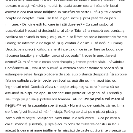
pe care o cauți, mândră și nobilă, își spală acum cosița-i bălaie în lacul
așezat la cea mai mare înălțime, la miazăzi de castelul tău și te visează
noapte de noapte!...Craiul se lasă în genunchi și privi pasărea ca pe o
minune. - Dar cine ești tu, care îmi știi durerea? - Eu sunt orologiul
pustnicului Negură și deșteptătorul zânei Taia, zâna noastră cea bună... și
pasărea se aruncă în desiș, ca și cum n-ar fi fost pe-acolo.Încercat de foame,
Parâng se întoarse la desagii săi și își continuă drumul, să iasă în luminiș.
Urcușul era greu și căldura zilei îl încerca din ce în ce. Tare se bucura de
răcoarea brazilor și molizilor, parcă și oboseala îi trecea în aerul tare și
ozonat! Cum cărarea o cotea spre dreapta și trecea peste pârâul năvalnic al
Comărnicelului, craiul se bucură la vederea apei cristaline și poposi să-și
astâmpere setea, lângă o cădere de apă, sub o stâncă despicată. Îşi apropie
fața de oglinda stră-limpede, se răcori cu apă din pumni, apoi bău cu
înghițituri mici. Deodată văzu un pește uriaș negru, care încerca să se
ascundă sub spuma apei, în adânciturile pietrelor. Se gândi să-l prindă şi
să-l frigă pe jar, să-şi potolească foamea...Atunci 🐟
peștele cel mare și
negru
🐟 ieși la suprafața apei și rosti: - Nu mă ucide, craiule, că mult mai
de folos îți voi fi dacă rămân în viață. Parâng se lăsă pe o piatră plată și
zâmbi către pește. Se aștepta, vezi bine, la o altă veste. - Cea pe care o
cauti, mândră și nobilă, își spală acum ochii de culoarea cerului în lacul
așezat la cea mai mare înălțime, la miazăzi de castelul tău și te visează cu