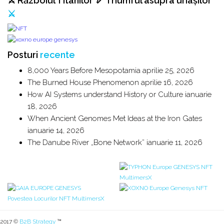
⚔️ Războiul Titanilor 🏹 Triumful asupra uriașilor
⚔️
Posturi
recente
8,000 Years Before Mesopotamia
aprilie 25, 2026
The Burned House Phenomenon
aprilie 16, 2026
How AI Systems understand History or Culture
ianuarie
18, 2026
When Ancient Genomes Met Ideas at the Iron Gates
ianuarie 14, 2026
The Danube River „Bone Network”
ianuarie 11, 2026
2017 ©
B2B Strategy
™