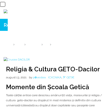
Religia & Cultura GETO-Dacilor
♰ Momente din Școala Getică @ Daniel MIHAI
HOME
2021
AUGUST
13
RELIGIA & CULTURA GETO-DACILOR
Religia & Cultura GETO-Dacilor
august 13, 2021
by
p⊕vestea
ICXCNIKA
,
🏹 GETÆ
Momente din Școala Getică
Toate cărţile antice care descriau amănunţit viaţa, moravurile şi religia /
cultura geto-dacilor au dispărut în mod misterios şi definitiv din cultura
universală (câteodată au dispărut doar capitolele sau pasajele care