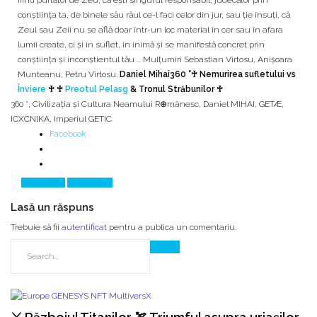
fiind purtător de Zeu, că eşti singurul responsabil, judecător prin
conştiinţa ta, de binele său răul ce-l faci celor din jur, sau ţie însuţi, că
Zeul sau Zeii nu se află doar într-un loc material în cer sau în afara
lumii create, ci şi în suflet, în inimă şi se manifestă concret prin
conştiinţa și inconștientul tău ... Mulțumiri Sebastian Vîrtosu, Anişoara
Munteanu, Petru Vîrtosu.
Daniel Mihai
360 °♰ Nemurirea sufletului vs
Înviere
♰ ♰
Preotul Pelasg
& Tronul Străbunilor ♰
360 °
,
Civilizația și Cultura Neamului R⊕mânesc
,
Daniel MIHAI
,
GETÆ
,
ICXCNIKA
,
Imperiul GETIC
Facebook
Prev Article
Next Article
Lasă un răspuns
Trebuie să fii
autentificat
pentru a publica un comentariu.