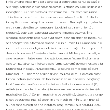
fiinţe umane. Atâta timp cât libertatea şi demnitatea ta nu lezează o
altă fiinţă, poţi face (aproape) orice doreşti. Distrugerea lumii spirituale a
inconştientului ar echivala cu transformarea lumii materiale unice,
obiective actuale într-un iad care va avea o durată de timp finită, totul
îndreptându-se mai apoi către neantul etern ...Strămoşii noştri geto-daci
erau numiţi de către contemporanii lor, divinii sau nemuritorii.Cu
siguranţă, geto-dacii care erau categoric împotriva sclaviei, fiind
singurul popor antic care nu a avut sclavi, doar prizonieri de război, nu
ar fi acceptat nici o formă de sclavie, nici în numele lui Dumnezeu, nici
în numele vreunei religii, astfel că nici noi, ca urmaşi ai lor, nu putem fi
de acord cu această formă de sclavie mascată. Militez pentru o religie
care redă demnitatea umană, o apără, deoarece fiecare fiinţă umană
este templu al conştiinţei care este forma supremă de manifestare a lui
Dumnezeu în spaţiul 3D.De exemplu, le spune de mici copii că sunt
urmaşi ai unui neam de origine divină, sau că Cel sau Cei ce au creat
lumea, natura şi oamenii, de fapt locuiesc chiar în oameni, conştiinţa
fiind forma de manifestare a Zeului sau Zeilor în lumea noastră 3D,
astfel că nu trebuie niciodată să facem cele rele deoarece riscăm să fim
mustraţi de Zeu / Zei prin mustrările de conştiinţă, că pentru a ajunge
la cer, trebuie mai întâi să cobori în tine însuţi, în infinitul din tine, să
ajungi să te cunoşti pe tine însuţi ca locaș, templu, al singurului Zeu,