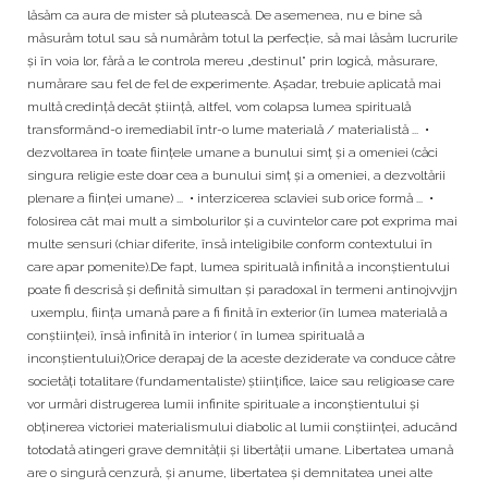
lăsăm ca aura de mister să plutească. De asemenea, nu e bine să
măsurăm totul sau să numărăm totul la perfecţie, să mai lăsăm lucrurile
şi în voia lor, fără a le controla mereu „destinul” prin logică, măsurare,
numărare sau fel de fel de experimente. Aşadar, trebuie aplicată mai
multă credinţă decât ştiinţă, altfel, vom colapsa lumea spirituală
transformând-o iremediabil într-o lume materială / materialistă ... •
dezvoltarea în toate fiinţele umane a bunului simţ şi a omeniei (căci
singura religie este doar cea a bunului simţ şi a omeniei, a dezvoltării
plenare a fiinţei umane) ... • interzicerea sclaviei sub orice formă ... •
folosirea cât mai mult a simbolurilor şi a cuvintelor care pot exprima mai
multe sensuri (chiar diferite, însă inteligibile conform contextului în
care apar pomenite).De fapt, lumea spirituală infinită a inconştientului
poate fi descrisă şi definită simultan şi paradoxal în termeni antinojvvjjn
uxemplu, fiinţa umană pare a fi finită în exterior (în lumea materială a
conştiinţei), însă infinită în interior ( în lumea spirituală a
inconştientului);Orice derapaj de la aceste deziderate va conduce către
societăţi totalitare (fundamentaliste) ştiinţifice, laice sau religioase care
vor urmări distrugerea lumii infinite spirituale a inconştientului şi
obţinerea victoriei materialismului diabolic al lumii conştiinţei, aducând
totodată atingeri grave demnităţii şi libertăţii umane. Libertatea umană
are o singură cenzură, şi anume, libertatea şi demnitatea unei alte