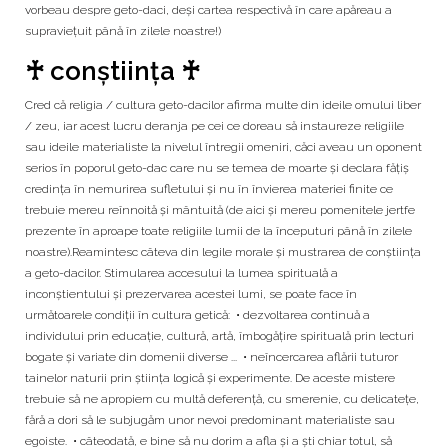
vorbeau despre geto-daci, deşi cartea respectivă în care apăreau a
supravieţuit până în zilele noastre!)
♰ conștiința ♰
Cred că religia / cultura geto-dacilor afirma multe din ideile omului liber
/ zeu, iar acest lucru deranja pe cei ce doreau să instaureze religiile
sau ideile materialiste la nivelul întregii omeniri, căci aveau un oponent
serios în poporul geto-dac care nu se temea de moarte şi declara făţiş
credinţa în nemurirea sufletului şi nu în învierea materiei finite ce
trebuie mereu reînnoită şi mântuită (de aici şi mereu pomenitele jertfe
prezente în aproape toate religiile lumii de la începuturi până în zilele
noastre).Reamintesc câteva din legile morale și mustrarea de conștiința
a geto-dacilor. Stimularea accesului la lumea spirituală a
inconştientului şi prezervarea acestei lumi, se poate face în
următoarele condiţii în cultura getică: • dezvoltarea continuă a
individului prin educaţie, cultură, artă, îmbogăţire spirituală prin lecturi
bogate şi variate din domenii diverse ... • neîncercarea aflării tuturor
tainelor naturii prin ştiinţa logică şi experimente. De aceste mistere
trebuie să ne apropiem cu multă deferenţă, cu smerenie, cu delicateţe,
fără a dori să le subjugăm unor nevoi predominant materialiste sau
egoiste. • câteodată, e bine să nu dorim a afla şi a şti chiar totul, să