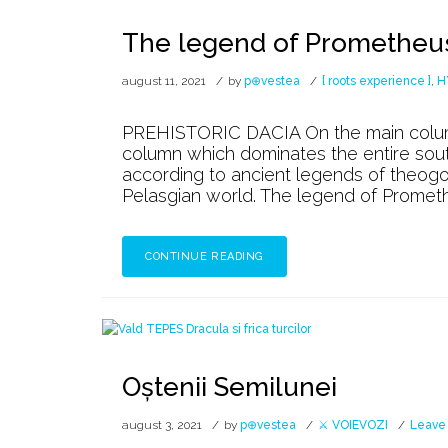
The legend of Prometheu
august 11, 2021
by
p⊕vestea
[ roots experience ]
,
H
PREHISTORIC DACIA On the main colum
column which dominates the entire sou
according to ancient legends of theogo
Pelasgian world. The legend of Prometh
CONTINUE READING
Oștenii Semilunei
august 3, 2021
by
p⊕vestea
⚔️ VOIEVOZI
Leave