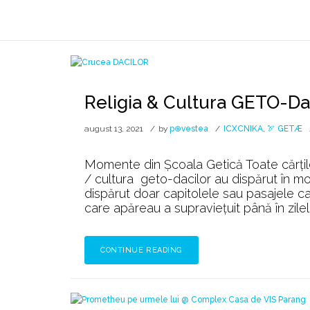
Lună:
august 2021
Religia & Cultura GETO-Da
august 13, 2021
by
p⊕vestea
ICXCNIKA
,
🏹 GETÆ
Momente din Școala Getică Toate cărţile 
/ cultura geto-dacilor au dispărut în mod
dispărut doar capitolele sau pasajele c
care apăreau a supravieţuit până în zilel
CONTINUE READING