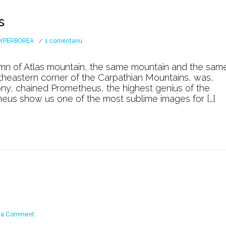
s
la
YPERBOREA
1 comentariu
The
legend
n of Atlas mountain, the same mountain and the sam
of
theastern corner of the Carpathian Mountains, was,
Prometheus
ny, chained Prometheus, the highest genius of the
eus show us one of the most sublime images for […]
on
 a Comment
Oștenii