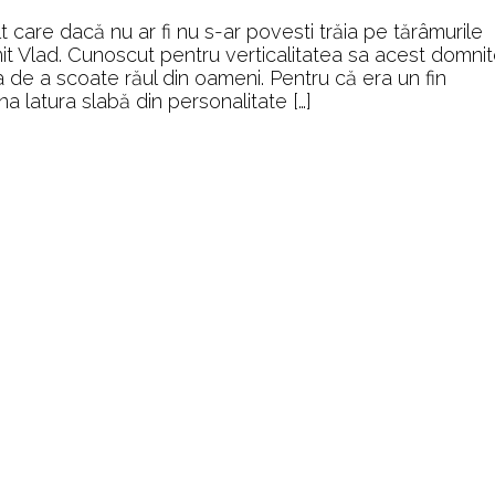
Semilunei
care dacă nu ar fi nu s-ar povesti trăia pe tărâmurile
mit Vlad. Cunoscut pentru verticalitatea sa acest domnit
 de a scoate răul din oameni. Pentru că era un fin
a latura slabă din personalitate […]
Previous
1
2