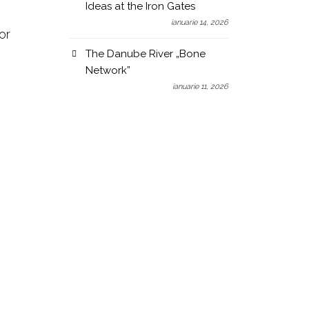
Ideas at the Iron Gates
ianuarie 14, 2026
or
The Danube River „Bone
Network”
ianuarie 11, 2026