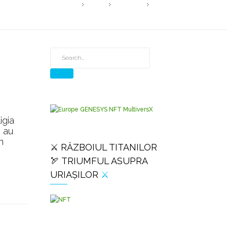
HOME
2021
AUGUST
PAGE 2
igia
ă au
n
⚔️ RĂZBOIUL TITANILOR
🏹 TRIUMFUL ASUPRA
URIAȘILOR
⚔️