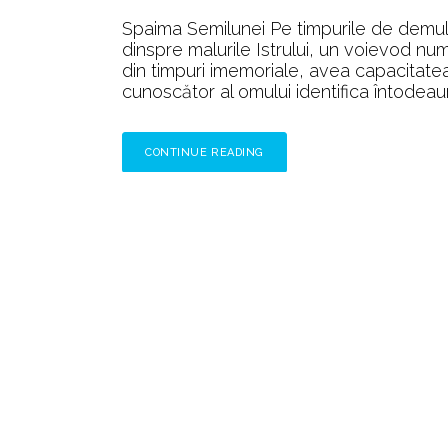
Spaima Semilunei Pe timpurile de demult 
dinspre malurile Istrului, un voievod nu
din timpuri imemoriale, avea capacitatea
cunoscător al omului identifica întodeaun
CONTINUE READING