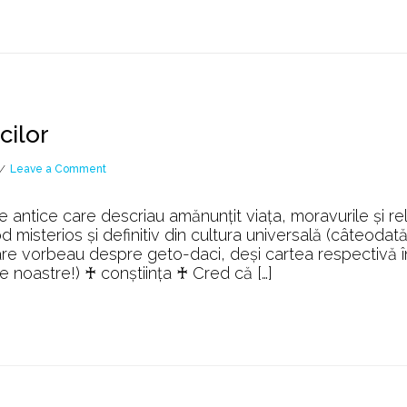
cilor
on
Leave a Comment
Religia
&
antice care descriau amănunţit viaţa, moravurile şi rel
Cultura
 misterios şi definitiv din cultura universală (câteodat
GETO-
are vorbeau despre geto-daci, deşi cartea respectivă î
Dacilor
e noastre!) ♰ conștiința ♰ Cred că […]