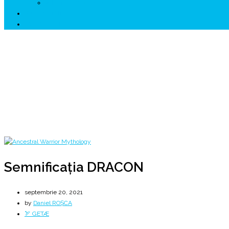
↗ HUNEDOARA Place Branding
↗ CERCETARE
☏ CONTACT 📩
Semnificația DRACON
🐺 DRACON ⚔️ GETÆ ⚔️ DRACO 🐺
Home
2021
septembrie
20
Semnificația DRACON
Semnificația DRACON
septembrie 20, 2021
by
Daniel ROȘCA
🏹 GETÆ