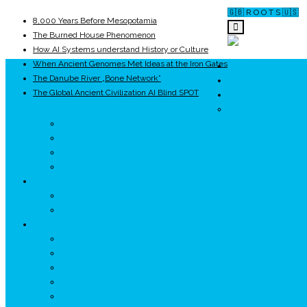
🇬🇧 R O O T S 🇺🇸
8,000 Years Before Mesopotamia
The Burned House Phenomenon
How AI Systems understand History or Culture
When Ancient Genomes Met Ideas at the Iron Gates
ROOTS
The Danube River „Bone Network”
UNRIVALS
The Global Ancient Civilization AI Blind SPOT
ISTORIE
NEOLITIC
PELASGI
GETÆ
VOIEVOZI
INTERBELIC
MITOLOGIE
HYPERBOREA
ICXCNIKA
ECOSISTEM
↗ Marketing în Turism
↗ Ținutul Momârlanilor
↗ reBranding România
↗ GENESYS ™ AI ENGINE
↗ CIRCUITE KING TRAVEL