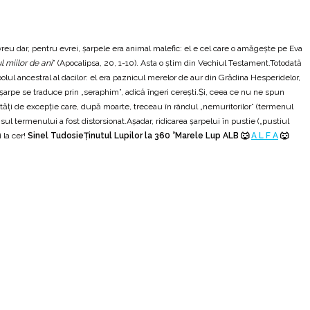
 evreu dar, pentru evrei, șarpele era animal malefic: el e cel care o amăgește pe Eva
l miilor de ani
” (Apocalipsa, 20, 1-10). Asta o știm din Vechiul Testament.Totodată
bolul ancestral al dacilor: el era paznicul merelor de aur din Grădina Hesperidelor,
ă șarpe se traduce prin „seraphim”, adică îngeri cerești.Și, ceea ce nu ne spun
alități de excepție care, după moarte, treceau în rândul „nemuritorilor” (termenul
sul termenului a fost distorsionat.Așadar, ridicarea șarpelui în pustie („pustiul
 la cer!
Sinel Tudosie
Ținutul Lupilor la 360 °Marele Lup ALB 🐺
A L F A
🐺