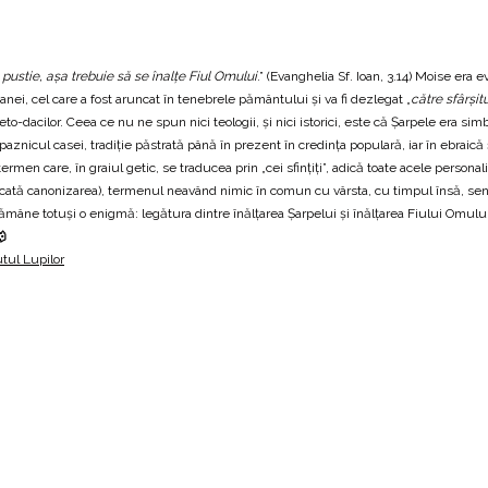
pustie, așa trebuie să se înalțe Fiul Omului
.” (Evanghelia Sf. Ioan, 3.14) Moise era
satanei, cel care a fost aruncat în tenebrele pământului și va fi dezlegat „
către sfârșitu
o-dacilor. Ceea ce nu ne spun nici teologii, și nici istorici, este că Șarpele era sim
paznicul casei, tradiție păstrată până în prezent în credința populară, iar în ebraic
ermen care, în graiul getic, se traducea prin „cei sfințiți”, adică toate acele person
racticată canonizarea), termenul neavând nimic în comun cu vârsta, cu timpul însă, sen
? Rămâne totuși o enigmă: legătura dintre înălțarea Șarpelui și înălțarea Fiului Omului

tul Lupilor