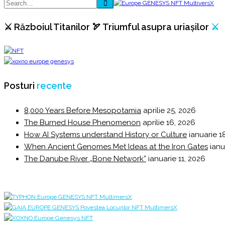
⚔️ Războiul Titanilor 🏹 Triumful asupra uriașilor
⚔️
Posturi
recente
8,000 Years Before Mesopotamia
aprilie 25, 2026
The Burned House Phenomenon
aprilie 16, 2026
How AI Systems understand History or Culture
ianuarie 1
When Ancient Genomes Met Ideas at the Iron Gates
ianu
The Danube River „Bone Network”
ianuarie 11, 2026