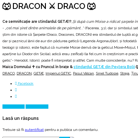
🐺 DRACON ⚔️ DRACO 🐺
Ce semnificație are stindardul GETÆ!?
„
Și după cum Moise a ridicat șarpele în 
- „
cel mai șiret dintre animalele de pe pământ
...” (Facerea, 3.1), dar și simbolul 
știm din istorie că Șarpele (Draco, Dracones, DRACON) era stindardul de luptă al get
dar și paznicul lânii de aur din pădurea getică (Legenda Argonauților), și totodată 
teologii și istorici, este faptul că numele Moise derivă de la geticul Moxe=Moșul, t
aparține lui Diodor din Sicilia), adică erau zeificați (la fel cum în creștinism e p
getic”- Herodot, Istorii), poate fi interpretat și altfel. Cam multe coincidențe, nu
Maica Domnului ♰ cu Pruncul în brațe &
stindardul GETÆ din Peștera Bolii

DRACO
,
DRACON
,
GETÆ
,
Imperiul GETIC
,
Pasul Vâlcan
,
Sinel Tudosie
,
Straja
,
Ținu
Facebook
Prev Article
Next Article
Lasă un răspuns
Trebuie să fii
autentificat
pentru a publica un comentariu.