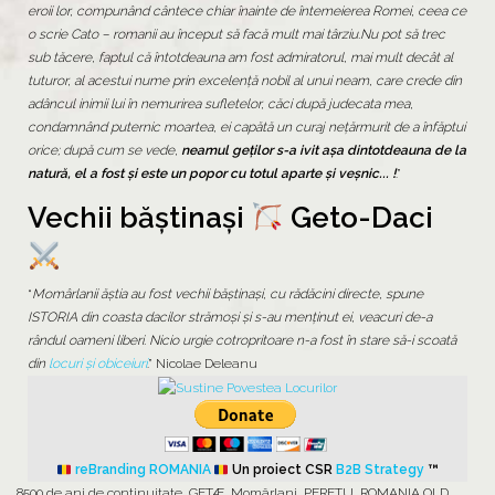
eroii lor, compunând cântece chiar înainte de întemeierea Romei, ceea ce
o scrie Cato – romanii au început să facă mult mai târziu.Nu pot să trec
sub tăcere, faptul că întotdeauna am fost admiratorul, mai mult decât al
tuturor, al acestui nume prin excelenţă nobil al unui neam, care crede din
adâncul inimii lui în nemurirea sufletelor, căci după judecata mea,
condamnând puternic moartea, ei capătă un curaj neţărmurit de a înfăptui
orice; după cum se vede,
neamul geţilor s-a ivit aşa dintotdeauna de la
natură, el a fost şi este un popor cu totul aparte şi veşnic... !
.”
Vechii băștinași
Geto-Daci
“
Momârlanii ăștia au fost vechii băștinași, cu rădăcini directe, spune
ISTORIA din coasta dacilor strămoși și s-au menținut ei, veacuri de-a
rândul oameni liberi. Nicio urgie cotropritoare n-a fost în stare să-i scoată
din
locuri și obiceiuri
.” Nicolae Deleanu
reBranding ROMANIA
Un proiect CSR
B2B Strategy
™
8500 de ani de continuitate
,
GETÆ
,
Momârlani
,
PERETU
,
ROMANIA OLD