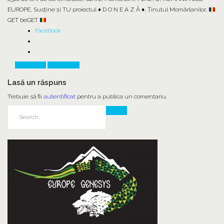
EUROPE
,
Susține și TU proiectul ♦ D O N E A Z Ă ♦
,
Ținutul Momârlanilor
,
GET beGET
Facebook
Prev Article
Next Article
Lasă un răspuns
Trebuie să fii
autentificat
pentru a publica un comentariu.