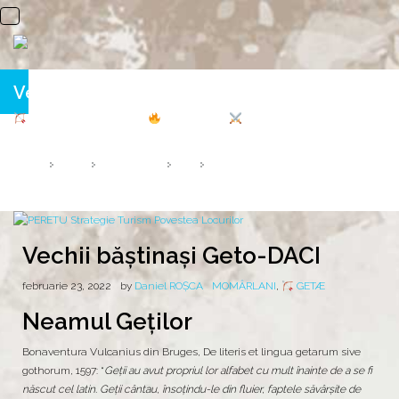
Vechii băștinași Geto-DACI
Neamul Geţilor GETÆ
Focul sacru
HOME
2022
FEBRUARIE
23
VECHII BĂȘTINAȘI GETO-DACI
Vechii băștinași Geto-DACI
februarie 23, 2022
by
Daniel ROȘCA
MOMÂRLANI
,
GETÆ
Neamul Geţilor
Bonaventura Vulcanius din Bruges, De literis et lingua getarum sive
gothorum, 1597: “
Geții au avut propriul lor alfabet cu mult înainte de a se fi
născut cel latin. Geții cântau, însoțindu-le din fluier, faptele săvârșite de