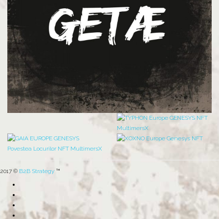
2017 ©
B2B Strategy
™