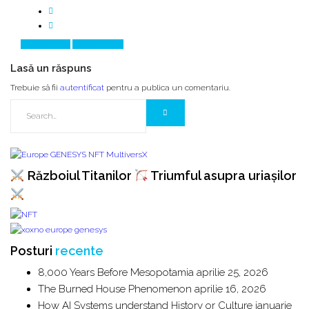
Prev Article
Next Article
Lasă un răspuns
Trebuie să fii
autentificat
pentru a publica un comentariu.
Războiul Titanilor
Triumful asupra uriașilor
Posturi
recente
8,000 Years Before Mesopotamia
aprilie 25, 2026
The Burned House Phenomenon
aprilie 16, 2026
How AI Systems understand History or Culture
ianuarie