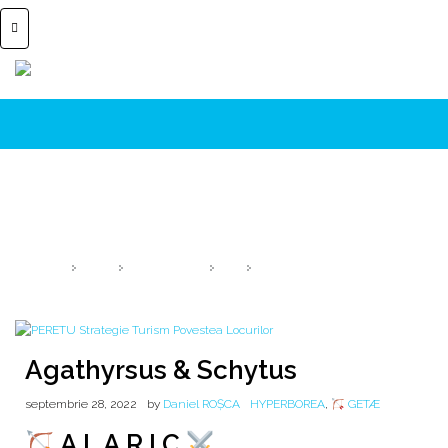
Agathyrsus & Schytus
Părintele Agatârșilor & Părintele Sciților
HOME
2022
SEPTEMBRIE
28
AGATHYRSUS & SCHYTUS
Agathyrsus & Schytus
septembrie 28, 2022
by
Daniel ROȘCA
HYPERBOREA
,
GETÆ
A L A R I C