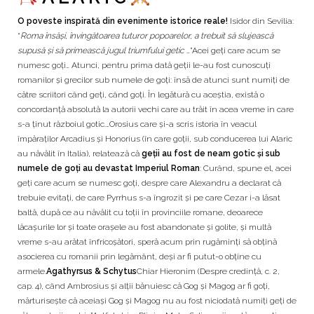
O poveste inspirată din evenimente istorice reale!
Isidor din Sevilia:
“
Roma însăşi, învingătoarea tuturor popoarelor, a trebuit să slujească
supusă şi să primească jugul triumfului getic
…”Acei geți care acum se
numesc goți… Atunci, pentru prima dată geții le-au fost cunoscuți
romanilor și grecilor sub numele de goți: însă de atunci sunt numiți de
către scriitori când geți, când goți. În legătură cu aceștia, există o
concordanță absolută la autorii vechi care au trăit în acea vreme în care
s-a ținut războiul gotic.…Orosius care și-a scris istoria în veacul
împăraților Arcadius și Honorius (în care goții, sub conducerea lui Alaric
au năvălit în Italia), relatează că
geții au fost de neam gotic și sub
numele de goți au devastat Imperiul Roman
: Curând, spune el, acei
geți care acum se numesc goți, despre care Alexandru a declarat că
trebuie evitați, de care Pyrrhus s-a îngrozit și pe care Cezar i-a lăsat
baltă, după ce au năvălit cu toții în provinciile romane, deoarece
lăcașurile lor și toate orașele au fost abandonate și golite, și multă
vreme s-au arătat înfricoșători, speră acum prin rugăminți să obțină
asocierea cu romanii prin legământ, deși ar fi putut-o obține cu
armele.
Agathyrsus & Schytus
Chiar Hieronim (Despre credință, c. 2,
cap. 4), când Ambrosius și alții bănuiesc că Gog și Magog ar fi goți,
mărturisește că aceiași Gog și Magog nu au fost niciodată numiți geți de