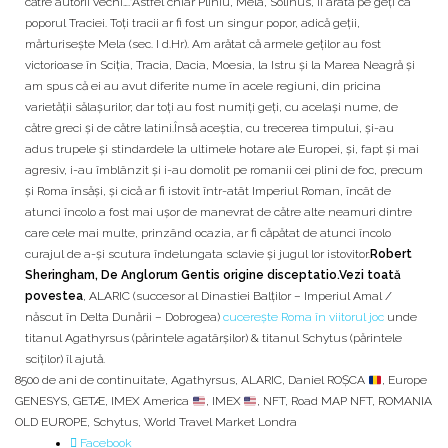
către autorii vechi….”Astfel chiar Pliniu, Mela, Solinus, îi arată pe geți ca
poporul Traciei. Toți tracii ar fi fost un singur popor, adică geții,
mărturisește Mela (sec. I d.Hr). Am arătat că armele geților au fost
victorioase în Sciția, Tracia, Dacia, Moesia, la Istru și la Marea Neagră și
am spus că ei au avut diferite nume în acele regiuni, din pricina
varietății sălașurilor; dar toți au fost numiți geți, cu același nume, de
către greci și de către latini.Însă aceștia, cu trecerea timpului, și-au
adus trupele și stindardele la ultimele hotare ale Europei, și, fapt și mai
agresiv, i-au îmblânzit și i-au domolit pe romanii cei plini de foc, precum
și Roma însăși, și cică ar fi istovit într-atât Imperiul Roman, încât de
atunci încolo a fost mai ușor de manevrat de către alte neamuri dintre
care cele mai multe, prinzând ocazia, ar fi căpătat de atunci încolo
curajul de a-și scutura îndelungata sclavie și jugul lor istovitor.
Robert
Sheringham, De Anglorum Gentis origine disceptatio.
Vezi toată
povestea
, ALARIC (succesor al Dinastiei Balților – Imperiul Amal /
născut în Delta Dunării – Dobrogea)
cucerește Roma în viitorul joc
unde
titanul Agathyrsus (părintele agatârșilor) & titanul Schytus (părintele
sciților) îl ajută.
8500 de ani de continuitate
,
Agathyrsus
,
ALARIC
,
Daniel ROȘCA
,
Europe
GENESYS
,
GETÆ
,
IMEX America
,
IMEX
,
NFT
,
Road MAP NFT
,
ROMANIA
OLD EUROPE
,
Schytus
,
World Travel Market Londra
Facebook