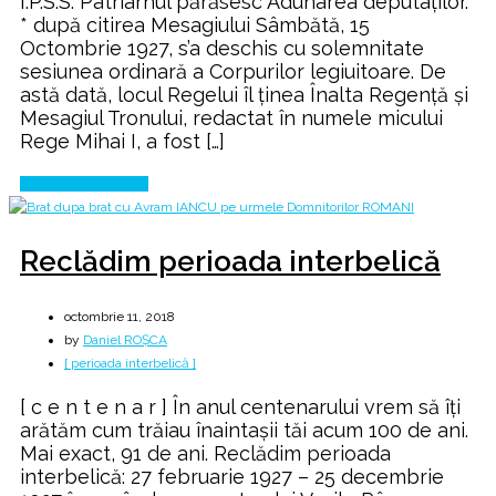
I.P.S.S. Patriarhul părăsesc Adunarea deputaților.
* după citirea Mesagiului Sâmbătă, 15
Octombrie 1927, s’a deschis cu solemnitate
sesiunea ordinară a Corpurilor legiuitoare. De
astă dată, locul Regelui îl ținea Înalta Regență și
Mesagiul Tronului, redactat în numele micului
Rege Mihai I, a fost […]
Continue Reading
Reclădim perioada interbelică
octombrie 11, 2018
by
Daniel ROȘCA
[ perioada interbelică ]
[ c e n t e n a r ] În anul centenarului vrem să îți
arătăm cum trăiau înaintașii tăi acum 100 de ani.
Mai exact, 91 de ani. Reclădim perioada
interbelică: 27 februarie 1927 – 25 decembrie