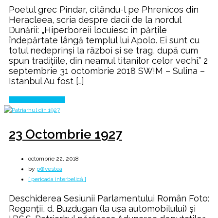
Poetul grec Pindar, citându-l pe Phrenicos din
Heracleea, scria despre dacii de la nordul
Dunării: „Hiperboreii locuiesc în părţile
îndepărtate lângă templul lui Apolo. Ei sunt cu
totul nedeprinși la război și se trag, după cum
spun tradiţiile, din neamul titanilor celor vechi.” 2
septembrie 31 octombrie 2018 SW!M – Sulina –
Istanbul Au fost […]
Continue Reading
23 Octombrie 1927
octombrie 22, 2018
by
p⊕vestea
[ perioada interbelică ]
Deschiderea Sesiunii Parlamentului Român Foto:
Regenții, d. Buzdugan (la ușa automobilului) și