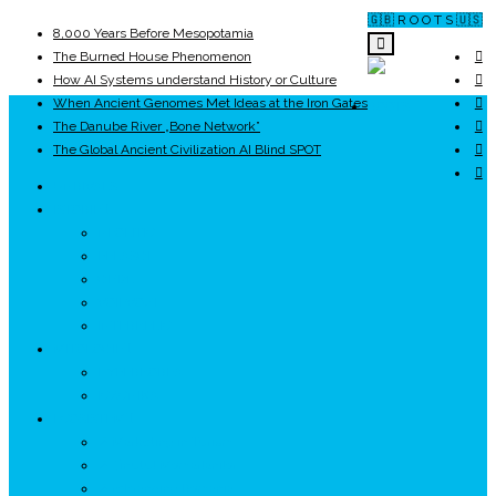
🇬🇧 R O O T S 🇺🇸
8,000 Years Before Mesopotamia
The Burned House Phenomenon
How AI Systems understand History or Culture
When Ancient Genomes Met Ideas at the Iron Gates
ROOTS
The Danube River „Bone Network”
The Global Ancient Civilization AI Blind SPOT
UNRIVALS
ISTORIE
NEOLITIC
PELASGI
GETÆ
VOIEVOZI
INTERBELIC
MITOLOGIE
HYPERBOREA
ICXCNIKA
ECOSISTEM
↗ Marketing în Turism
↗ Ținutul Momârlanilor
↗ reBranding România