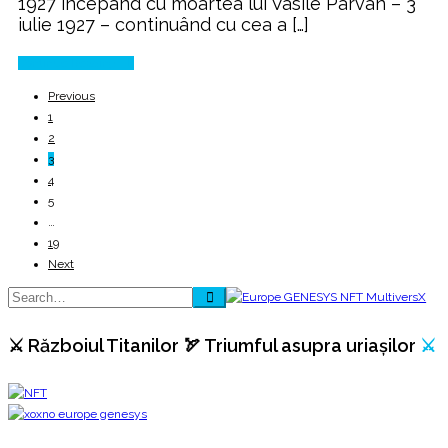
1927 începând cu moartea lui Vasile Pârvan – 3
iulie 1927 – continuând cu cea a […]
Continue Reading
Previous
1
2
3
4
5
…
19
Next
⚔️ Războiul Titanilor 🏹 Triumful asupra uriașilor
⚔️