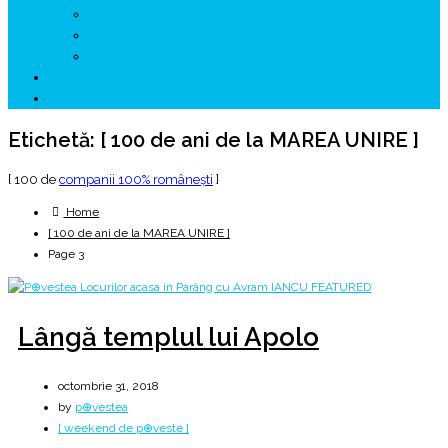
↗ GENESYS ™ AI ENGINE
↗ CIRCUITE KING TRAVEL
↗ HUNEDOARA Place Branding
↗ CERCETARE
☏ CONTACT 📩
Etichetă:
[ 100 de ani de la MAREA UNIRE ]
[ 100 de
companii 100% româneşti
]
Home
[ 100 de ani de la MAREA UNIRE ]
Page 3
Lângă templul lui Apolo
octombrie 31, 2018
by
p⊕vestea
[ weekend de p⊕veste ]