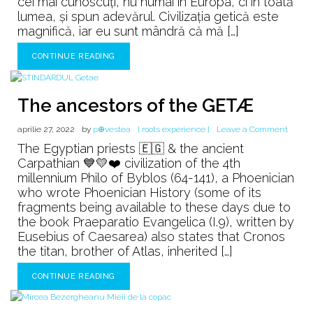
cei mai cunoscuți, nu numai în Europa, ci în toată
AUR
lumea, și spun adevărul. Civilizația getică este
din
magnifică, iar eu sunt mândră că mă […]
lume
🥇
CONTINUE READING
The ancestors of the GETÆ
on
aprilie 27, 2022
by
p⊕vestea
[ roots experience ]
Leave a Comment
The
The Egyptian priests 🇪🇬 & the ancient
ancest
Carpathian 💙💛❤️ civilization of the 4th
of
millennium Philo of Byblos (64-141), a Phoenician
the
who wrote Phoenician History (some of its
GETÆ
fragments being available to these days due to
the book Praeparatio Evangelica (I.9), written by
Eusebius of Caesarea) also states that Cronos
the titan, brother of Atlas, inherited […]
CONTINUE READING