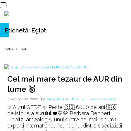
Etichetă:
Egipt
HOME
EGIPT
Cel mai mare tezaur de AUR din
lume 🥇
on
noiembrie 29, 2022
by
Daniel ROȘCA
🏹 GETÆ
Leave a Comment
Cel
✨ Aurul GETÆ ✨ Peste 🇷🇴 6000 de ani 🇷🇴
mai
de istorie a aurului ❤️💛💙 Barbara Deppert
mare
Lippitz, arheolog și unul dintre cei mai renumiți
tezaur
experți internaționali: “Sunt unul dintre specialiștii
de