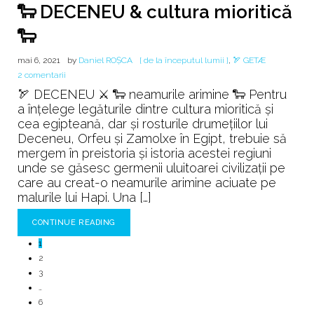
🐑 DECENEU & cultura mioritică
🐑
mai 6, 2021
by
Daniel ROȘCA
[ de la începutul lumii ]
,
🏹 GETÆ
la
2 comentarii
🐑
🏹 DECENEU ⚔️ 🐑 neamurile arimine 🐑 Pentru
DECENEU
a înţelege legăturile dintre cultura mioritică şi
&
cea egipteană, dar şi rosturile drumeţiilor lui
cultura
Deceneu, Orfeu și Zamolxe în Egipt, trebuie să
mioritică
mergem în preistoria şi istoria acestei regiuni
🐑
unde se găsesc germenii uluitoarei civilizaţii pe
care au creat-o neamurile arimine aciuate pe
malurile lui Hapi. Una […]
CONTINUE READING
1
2
3
…
6