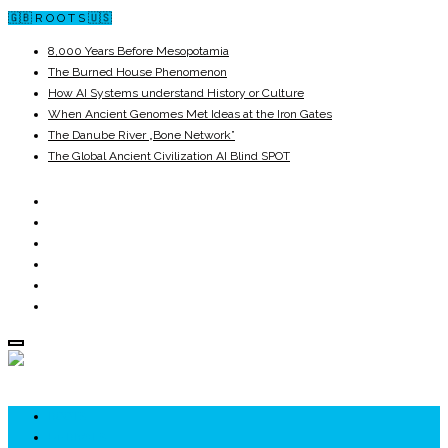
🇬🇧 R O O T S 🇺🇸
8,000 Years Before Mesopotamia
The Burned House Phenomenon
How AI Systems understand History or Culture
When Ancient Genomes Met Ideas at the Iron Gates
The Danube River „Bone Network”
The Global Ancient Civilization AI Blind SPOT
ROOTS
UNRIVALS