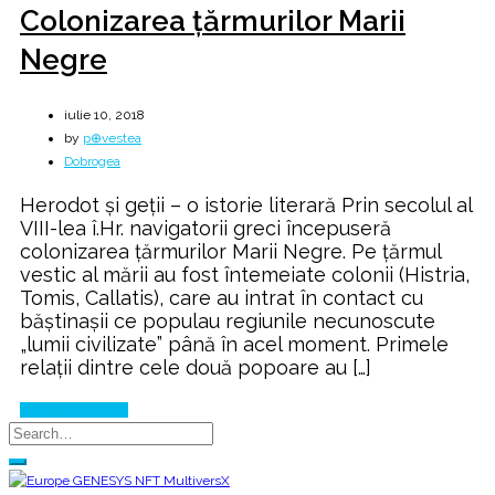
Colonizarea ţărmurilor Marii
Negre
iulie 10, 2018
by
p⊕vestea
Dobrogea
Herodot și geții – o istorie literară Prin secolul al
VIII-lea î.Hr. navigatorii greci începuseră
colonizarea ţărmurilor Marii Negre. Pe ţărmul
vestic al mării au fost întemeiate colonii (Histria,
Tomis, Callatis), care au intrat în contact cu
băştinaşii ce populau regiunile necunoscute
„lumii civilizate” până în acel moment. Primele
relaţii dintre cele două popoare au […]
Continue Reading