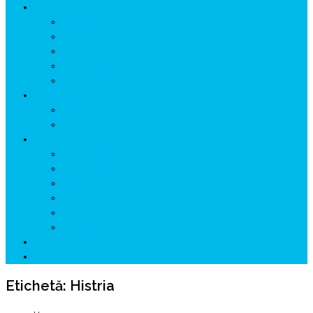
ISTORIE
NEOLITIC
PELASGI
GETÆ
VOIEVOZI
INTERBELIC
MITOLOGIE
HYPERBOREA
ICXCNIKA
ECOSISTEM
↗ Marketing în Turism
↗ Ținutul Momârlanilor
↗ reBranding România
↗ GENESYS ™ AI ENGINE
↗ CIRCUITE KING TRAVEL
↗ HUNEDOARA Place Branding
↗ CERCETARE
☏ CONTACT 📩
Etichetă:
Histria