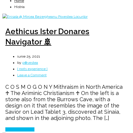
Home
Histria
Aethicus Ister Donares
Navigator 🚢
iunie 25, 2021
by
p⊕vestea
[ roots experience ]
on
Leave a Comment
Aethicus
C O S M O G O N Y Mithraism in North America
Ister
♰ The Ariminic Christianism ♰ On the left is a
Donares
stone also from the Burrows Cave, with a
Navigator
design on it that resembles the image of the
🚢
Savior on Lead Tablet 3, discovered at Sinaia,
and shown in the adjoining photo. The […]
Continue Reading