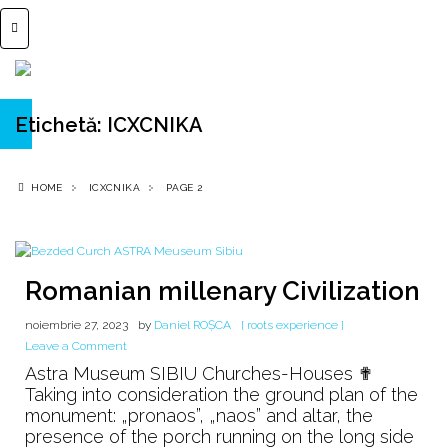
Etichetă:
ICXCNIKA
HOME
ICXCNIKA
PAGE 2
Romanian millenary Civilization
noiembrie 27, 2023
by
Daniel ROȘCA
[ roots experience ]
on
Leave a Comment
Romanian
Astra Museum SIBIU Churches-Houses ✟
millenary
Taking into consideration the ground plan of the
Civilization
monument: „pronaos”, „naos” and altar, the
presence of the porch running on the long side