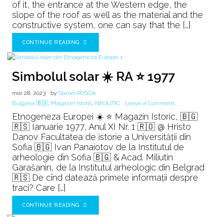
of it, the entrance at the Western edge, the
slope of the roof as well as the material and the
constructive system, one can say that the […]
CONTINUE READING
Simbolul solar ☀️ RA ⭐ 1977
mai 28, 2023
by
Daniel ROȘCA
on
Bulgaria 🇧🇬
,
Magazin Istoric
,
NEOLITIC
Leave a Comment
Simbolul
Etnogeneza Europei ☀️ ⭐ Magazin Istoric, 🇧🇬
solar
🇷🇸 Ianuarie 1977, Anul XI Nr. 1 🇷🇴 @ Hristo
☀️
Danov Facultatea de istorie a Universității din
RA
Sofia 🇧🇬 Ivan Panaiotov de la Institutul de
⭐
arheologie din Sofia 🇧🇬 & Acad. Miliutin
1977
Garašanin, de la Institutul arheologic din Belgrad
🇷🇸 De cînd datează primele informații despre
traci? Care […]
CONTINUE READING