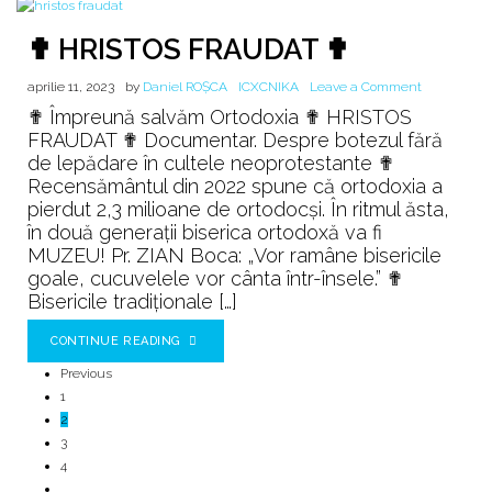
✟ HRISTOS FRAUDAT ✟
on
aprilie 11, 2023
by
Daniel ROȘCA
ICXCNIKA
Leave a Comment
✟
✟ Împreună salvăm Ortodoxia ✟ HRISTOS
HRISTOS
FRAUDAT ✟ Documentar. Despre botezul fără
FRAUDAT
de lepădare în cultele neoprotestante ✟
✟
Recensământul din 2022 spune că ortodoxia a
pierdut 2,3 milioane de ortodocși. În ritmul ăsta,
în două generații biserica ortodoxă va fi
MUZEU! Pr. ZIAN Boca: „Vor ramâne bisericile
goale, cucuvelele vor cânta într-însele.” ✟
Bisericile tradiționale […]
CONTINUE READING
Previous
1
2
3
4
…