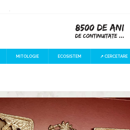
or Culture
 the Iron Gates
lind SPOT
MITOLOGIE
ECOSISTEM
↗ CERCETARE