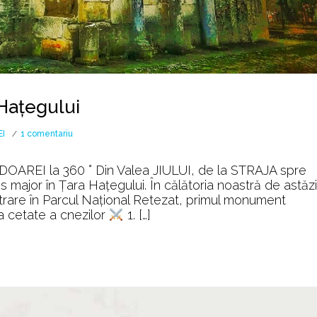
 Hațegului
la
I
1 comentariu
Obiective
turistice
REI la 360 ° Din Valea JIULUI, de la STRAJA spre
în
es major în Țara Haţegului. În călătoria noastră de astăzi
Țara
ntrare în Parcul Național Retezat, primul monument
Hațegului
 cetate a cnezilor
1. […]