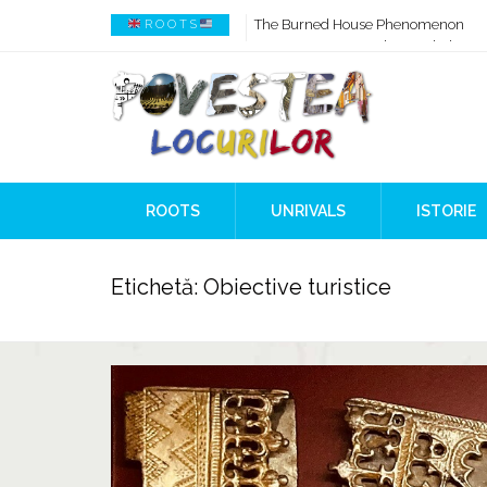
How AI Systems understand History 
R O O T S
When Ancient Genomes Met Ideas at
The Danube River „Bone Network”
The Global Ancient Civilization AI B
8,000 Years Before Mesopotamia
The Burned House Phenomenon
ROOTS
UNRIVALS
ISTORIE
Etichetă:
Obiective turistice