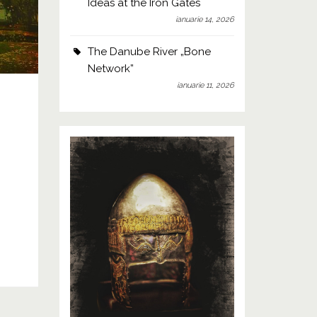
Ideas at the Iron Gates
ianuarie 14, 2026
The Danube River „Bone
Network”
ianuarie 11, 2026