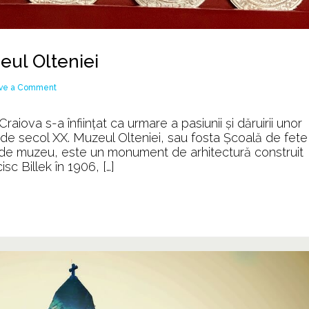
ul Olteniei
on
ve a Comment
DRAGONII
de
aiova s-a înfiinţat ca urmare a pasiunii şi dăruirii unor
AUR
 de secol XX. Muzeul Olteniei, sau fosta Școală de fete
din
s de muzeu, este un monument de arhitectură construit
Muzeul
sc Billek în 1906, […]
Olteniei