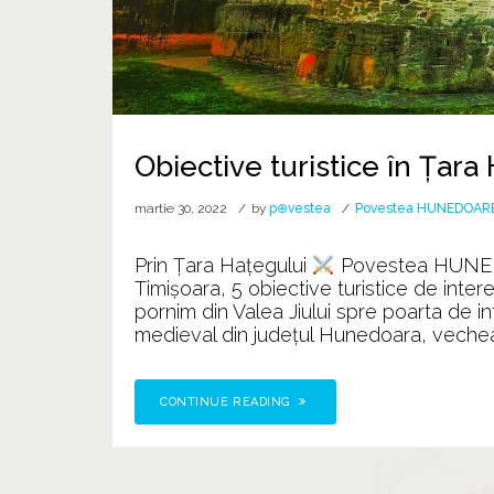
Obiective turistice în Țara
martie 30, 2022
by
p⊕vestea
Povestea HUNEDOARE
Prin Țara Haţegului
Povestea HUNEDOA
Timișoara, 5 obiective turistice de inter
pornim din Valea Jiului spre poarta de i
medieval din județul Hunedoara, vechea
CONTINUE READING