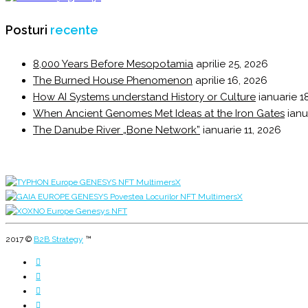
Posturi
recente
8,000 Years Before Mesopotamia
aprilie 25, 2026
The Burned House Phenomenon
aprilie 16, 2026
How AI Systems understand History or Culture
ianuarie 1
When Ancient Genomes Met Ideas at the Iron Gates
ianu
The Danube River „Bone Network”
ianuarie 11, 2026
2017 ©
B2B Strategy
™