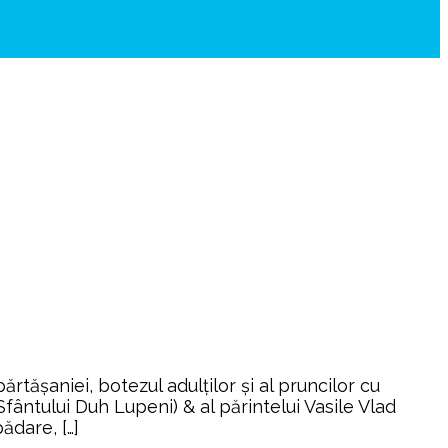
ășaniei, botezul adulților și al pruncilor cu
Sfântului Duh Lupeni) & al părintelui Vasile Vlad
ădare, […]