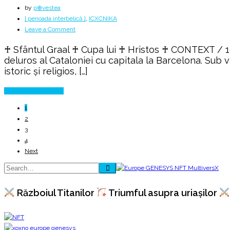
by
p⊕vestea
[ perioada interbelică ]
,
ICXCNIKA
on
Leave a Comment
Păzitorii
♰ Sfântul Graal ♰ Cupa lui ♰ Hristos ♰ CONTEXT / 192
Sfântului
deluros al Cataloniei cu capitala la Barcelona. Sub v
Graal
istoric şi religios, […]
Continue Reading
1
2
3
4
Next
Războiul Titanilor
Triumful asupra uriașilor