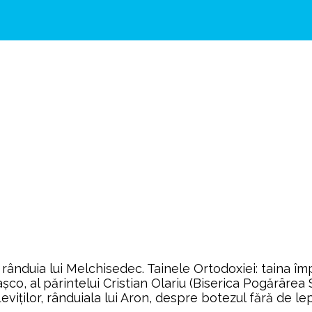
uia lui Melchisedec. Tainele Ortodoxiei: taina împărt
șco, al părintelui Cristian Olariu (Biserica Pogărârea 
viților, rânduiala lui Aron, despre botezul fără de lep