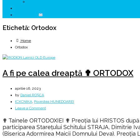
↗ HUNEDOARA Place Branding
↗ CERCETARE
☏ CONTACT
Etichetă:
Ortodox
Home
Ortodox
A fi pe calea dreaptă ✟ ORTODOX
aprilie 16, 2023
by
Daniel ROȘCA
ICXCNIKA
,
Povestea HUNEDOAREI
on
Leave a Comment
A
✟ Tainele ORTODOXIEI ✟ Preoția lui HRISTOS după rând
fi
participarea Starețului Schitului STRAJA, Dimitrie Iva
pe
(Biserica Adormirea Maicii Domnului Deva). Preoția Le
calea