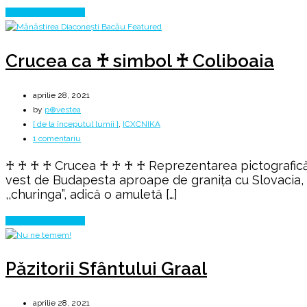
dreaptă
Continue Reading
✟
ORTODOX
Crucea ca ♰ simbol ♰ Coliboaia
aprilie 28, 2021
by
p⊕vestea
[ de la începutul lumii ]
,
ICXCNIKA
la
1 comentariu
Crucea
♰ ♰ ♰ ♰ Crucea ♰ ♰ ♰ ♰ Reprezentarea pictografică a 
ca
vest de Budapesta aproape de granița cu Slovacia, 
♰
,,churinga”, adică o amuletă […]
simbol
♰
Continue Reading
Coliboaia
Păzitorii Sfântului Graal
aprilie 28, 2021