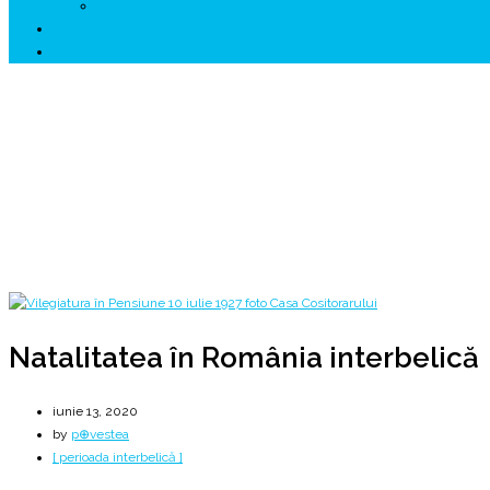
↗ HUNEDOARA Place Branding
↗ CERCETARE
☏ CONTACT 📩
Natalitatea în România interbelică
"Realitatea" Cluj, 3 aprilie 1927 | 367 de prunci pe an
Home
2020
iunie
13
Natalitatea în România interbelică
Natalitatea în România interbelică
iunie 13, 2020
by
p⊕vestea
[ perioada interbelică ]