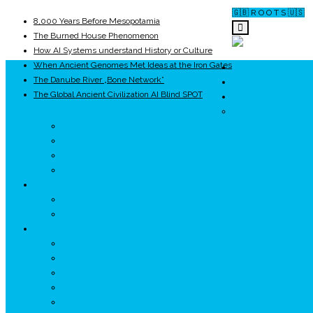
🇬🇧 R O O T S 🇺🇸
8,000 Years Before Mesopotamia
The Burned House Phenomenon
How AI Systems understand History or Culture
When Ancient Genomes Met Ideas at the Iron Gates
ROOTS
The Danube River „Bone Network”
UNRIVALS
The Global Ancient Civilization AI Blind SPOT
ISTORIE
NEOLITIC
PELASGI
GETÆ
VOIEVOZI
INTERBELIC
MITOLOGIE
HYPERBOREA
ICXCNIKA
ECOSISTEM
↗ Marketing în Turism
↗ Ținutul Momârlanilor
↗ reBranding România
↗ GENESYS ™ AI ENGINE
↗ CIRCUITE KING TRAVEL