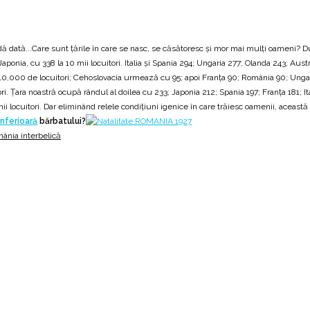
dă dată...Care sunt țările în care se nasc, se căsătoresc și mor mai mulți oameni? 
onia, cu 338 la 10 mii locuitori. Italia și Spania 294; Ungaria 277; Olanda 243; Aust
a 10,000 de locuitori; Cehoslovacia urmează cu 95; apoi Franța 90; România 90; Ungari
ori. Țara noastră ocupă rândul al doilea cu 233; Japonia 212; Spania 197; Franța 181; 
 locuitori. Dar eliminând relele condițiuni igenice în care trăiesc oamenii, această ci
nferioară
bărbatului?
ânia interbelică