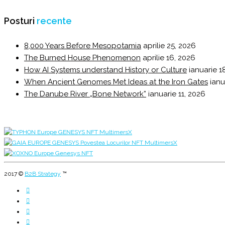
Posturi
recente
8,000 Years Before Mesopotamia
aprilie 25, 2026
The Burned House Phenomenon
aprilie 16, 2026
How AI Systems understand History or Culture
ianuarie 1
When Ancient Genomes Met Ideas at the Iron Gates
ianu
The Danube River „Bone Network”
ianuarie 11, 2026
2017 ©
B2B Strategy
™