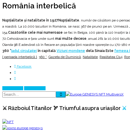
România interbelică
Nupţialitate şi natalitate în 1927
Nupțialitate
, număr de căsătorii pe o perioa
a noastră. La 10,000 locuitori în România, se nasc 367 de prunci pe an. Urmează Jap
154.
Căsătoriile cele mai numeroase
se fac în Belgia, 100 până la 110 însoțiri l
72.Cehoslovacia e țara unde sunt
mai multe decese
, anual 261 la 10,000 locuit
Olanda 98.E adevărat că în fiecare an populația țării noastre sporește cu 170-180 mii
360 °
Iadul circulației
în capitală
Viziuni mondene
dela Sinaia Este
femeea i
[ perioada interbelică ]
,
360 °
,
Gazeta de Duminică
,
Natalitate
,
Realitatea Cluj
,
Rom
Facebook
Prev Article
Next Article
⚔️ Războiul Titanilor 🏹 Triumful asupra uriașilor
⚔️