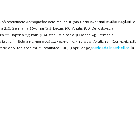
După statisticele demografice cele mai noui, țara unde sunt
mai multe nașteri
, e
ria 216; Germania 205; Franța și Belgia 196; Anglia 186; Cehoslovacia
a 88; Japonia 87; Italia și Austria 80; Spania și Olanda 74; Germania
Italia 172. În Belgia nu mor decât 127 oameni din 10,000; Anglia 123; Germania 118;
fră ar putea spori mult."Realitatea" Cluj, 3 aprilie 1927
Perioada interbelică
la