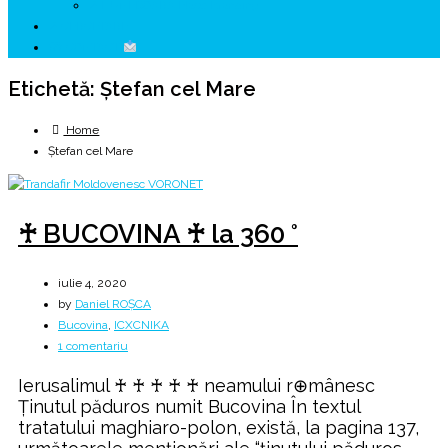
↗ HUNEDOARA Place Branding
↗ CERCETARE
☏ CONTACT
Etichetă:
Ştefan cel Mare
Home
Ştefan cel Mare
♰ BUCOVINA ♰ la 360 °
iulie 4, 2020
by
Daniel ROȘCA
Bucovina
,
ICXCNIKA
la
1 comentariu
♰
Ierusalimul ♰ ♰ ♰ ♰ ♰ neamului r⊕mânesc
BUCOVINA
Ținutul păduros numit Bucovina În textul
♰
tratatului maghiaro-polon, există, la pagina 137,
la