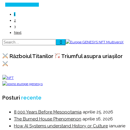
Continue Reading
1
2
3
Next
Războiul Titanilor
Triumful asupra uriașilor
Posturi
recente
8,000 Years Before Mesopotamia
aprilie 25, 2026
The Burned House Phenomenon
aprilie 16, 2026
How AI Systems understand History or Culture
ianuarie