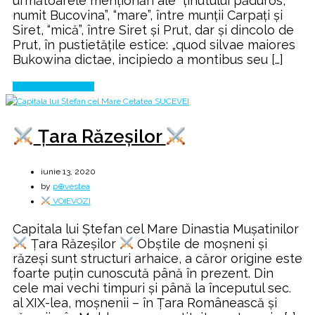
următoarele menţionări ale “ţinutului păduros,
360
numit Bucovina”, “mare”, între munţii Carpaţi şi
°
Siret, “mică”, între Siret şi Prut, dar şi dincolo de
Prut, în pustietăţile estice: „quod silvae maiores
Bukowina dictae, incipiedo a montibus seu […]
Continue Reading
Țara Răzeșilor
iunie 13, 2020
by
p⊕vestea
VOIEVOZI
Capitala lui Ştefan cel Mare Dinastia Muşatinilor
Țara Răzeșilor
Obştile de moşneni şi
răzeşi sunt structuri arhaice, a căror origine este
foarte puţin cunoscută până în prezent. Din
cele mai vechi timpuri şi până la începutul sec.
al XIX-lea, moşnenii – în Ţara Românească şi