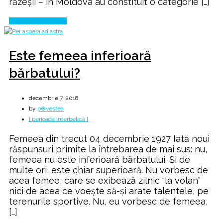
răzeşii – în Moldova au constituit o categorie […]
Continue Reading
Este femeea inferioară
bărbatului?
decembrie 7, 2018
by
p⊕vestea
[ perioada interbelică ]
Femeea din trecut 04 decembrie 1927 Iată noui
răspunsuri primite la întrebarea de mai sus: nu,
femeea nu este inferioară bărbatului. Și de
multe ori, este chiar superioară. Nu vorbesc de
acea femee, care se exibează zilnic “la volan”
nici de acea ce voește să-și arate talentele, pe
terenurile sportive. Nu, eu vorbesc de femeea,
[…]