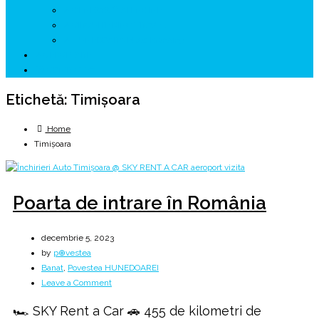
↗ GENESYS ™ AI ENGINE
↗ CIRCUITE KING TRAVEL
↗ HUNEDOARA Place Branding
↗ CERCETARE
☏ CONTACT 📩
Etichetă:
Timişoara
Home
Timişoara
Poarta de intrare în România
decembrie 5, 2023
by
p⊕vestea
Banat
,
Povestea HUNEDOAREI
on
Leave a Comment
Poarta
🏎️ SKY Rent a Car 🚗 455 de kilometri de
de