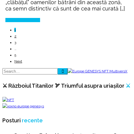
„clăbăţul” oamenilor bătrâni din această zonă,
ca semn distinctiv că sunt de cea mai curată […]
Continue Reading
1
2
3
…
5
Next
⚔️ Războiul Titanilor 🏹 Triumful asupra uriașilor
⚔️
Posturi
recente