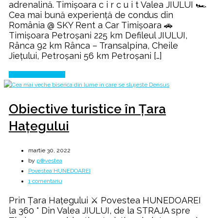
adrenalină. Timișoara c i r c u i t Valea JIULUI 🏎️
intrare
Cea mai bună experiență de condus din
în
România @ SKY Rent a Car Timișoara 🚗
România
Timișoara Petroșani 225 km Defileul JIULUI,
Rânca 92 km Rânca – Transalpina, Cheile
Jiețului, Petroșani 56 km Petroșani […]
Continue Reading
Obiective turistice în Țara
Hațegului
martie 30, 2022
by
p⊕vestea
Povestea HUNEDOAREI
la
1 comentariu
Obiective
Prin Țara Haţegului ⚔️ Povestea HUNEDOAREI
turistice
la 360 ° Din Valea JIULUI, de la STRAJA spre
în