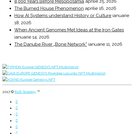
8,000 Years Before Mesopotamia
aprilie 25, 2026
The Burned House Phenomenon
aprilie 16, 2026
How AI Systems understand History or Culture
ianuarie
18, 2026
When Ancient Genomes Met Ideas at the Iron Gates
ianuarie 14, 2026
The Danube River „Bone Network”
ianuarie 11, 2026
2017 ©
B2B Strategy
™