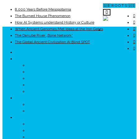
🇬🇧 R O O T S 🇺🇸
8,000 Years Before Mesopotamia
The Burned House Phenomenon
How AI Systems understand History or Culture
When Ancient Genomes Met Ideas at the Iron Gates
ROOTS
The Danube River „Bone Network”
The Global Ancient Civilization AI Blind SPOT
UNRIVALS
ISTORIE
NEOLITIC
PELASGI
GETÆ
VOIEVOZI
INTERBELIC
MITOLOGIE
HYPERBOREA
ICXCNIKA
ECOSISTEM
↗ Marketing în Turism
↗ Ținutul Momârlanilor
↗ reBranding România