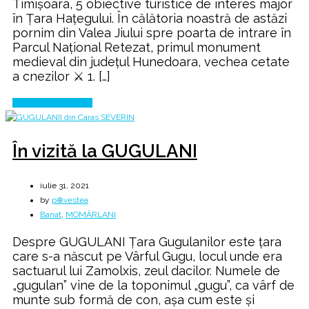
Timișoara, 5 obiective turistice de interes major
Țara
în Țara Haţegului. În călătoria noastră de astăzi
Hațegului
pornim din Valea Jiului spre poarta de intrare în
Parcul Național Retezat, primul monument
medieval din județul Hunedoara, vechea cetate
a cnezilor ⚔️ 1. […]
Continue Reading
În vizită la GUGULANI
iulie 31, 2021
by
p⊕vestea
Banat
,
MOMÂRLANI
Despre GUGULANI Ţara Gugulanilor este ţara
care s-a născut pe Vârful Gugu, locul unde era
sactuarul lui Zamolxis, zeul dacilor. Numele de
„gugulan” vine de la toponimul „gugu”, ca vârf de
munte sub formă de con, aşa cum este şi