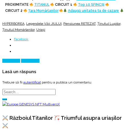
PROXIMITATE
TITANUL
CIRCUIT 1
Top 10 SFINCȘI
CIRCUIT 2
Țara Momârlanilor
Adaugă unitatea ta de cazare
HYPERBOREA
,
Legendele Văii JIULUI
,
Pensiunea RETEZAT
,
Ținutul Lupilor
,
Ținutul Momârlanilor
,
Uriași
Facebook
Prev Article
Next Article
Lasă un răspuns
Trebuie să fii
autentificat
pentru a publica un comentariu.
Războiul Titanilor
Triumful asupra uriașilor