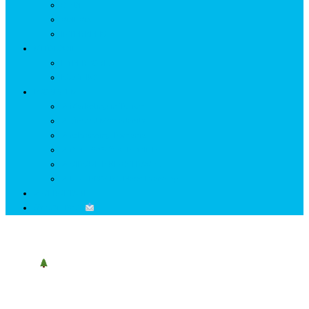
GETÆ
VOIEVOZI
INTERBELIC
MITOLOGIE
HYPERBOREA
ICXCNIKA
ECOSISTEM
↗ Marketing în Turism
↗ Ținutul Momârlanilor
↗ reBranding România
↗ GENESYS ™ AI ENGINE
↗ CIRCUITE KING TRAVEL
↗ HUNEDOARA Place Branding
↗ CERCETARE
☏ CONTACT
Pensiunea RETEZAT
Retezat
Bijuteria arcului carpatic
Home
2021