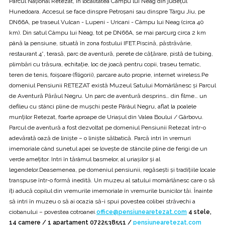
Parcul Naţional Retezat, în localitatea Câmpu lui Neag din judeţul
Hunedoara. Accesul se face dinspre Petroşani sau dinspre Târgu Jiu, pe
DN66A, pe traseul Vulcan - Lupeni - Uricani - Câmpu lui Neag (circa 40
km). Din satul Câmpu lui Neag, tot pe DN66A, se mai parcurg circa 2 km
până la pensiune, situată în zona fostului IFET.Piscină, păstrăvărie,
restaurant 4*, terasă, parc de aventură, perete de căţărare, pistă de tubing,
plimbări cu trăsura, echitaţie, loc de joacă pentru copii, traseu tematic,
teren de tenis, foişoare (filigorii), parcare auto proprie, internet wireless.Pe
domeniul Pensiunii RETEZAT există Muzeul Satului Momârlănesc și Parcul
de Aventură Părăul Negru. Un parc de aventură desprins… din filme… un
defileu cu stânci pline de mușchi peste Pârâul Negru, aflat la poalele
munților Retezat, foarte aproape de Uriașul din Valea Boului / Gârbovu.
Parcul de aventură a fost dezvoltat pe domeniul Pensiunii Retezat într-o
adevărată oază de liniște – o liniște sălbatică. Parcă intri în vremuri
imemoriale când sunetul apei se lovește de stâncile pline de ferigi de un
verde amețitor. Intri în tărâmul basmelor, al uriașilor și al
legendelor.Deasemenea, pe domeniul pensiunii, regăsești și tradițiile locale
transpuse într-o formă inedită. Un muzeu al satului momârlănesc care o să
îți aducă copilul din vremurile imemoriale în vremurile bunicilor tăi. Înainte
să intri în muzeu o să ai ocazia să-i spui povestea colibei străvechi a
ciobanului – povestea cotroanei.
office@pensiunearetezat.com
4 stele,
14 camere / 1 apartament 0722538551 /
pensiunearetezat.com