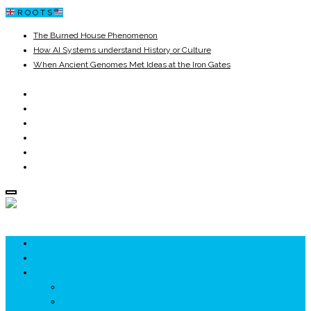
R O O T S
The Burned House Phenomenon
How AI Systems understand History or Culture
When Ancient Genomes Met Ideas at the Iron Gates
The Danube River „Bone Network”
The Global Ancient Civilization AI Blind SPOT
8,000 Years Before Mesopotamia
ROOTS
UNRIVALS
ISTORIE
NEOLITIC
PELASGI