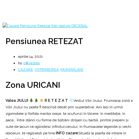
aprilie
14
Pensiunea RETEZAT
Pensiunea RETEZAT
aprilie 14, 2021
by
p⊕vestea
CAZARE
,
HYPERBOREA
,
MOMÂRLANI
Zona URICANI
Valea JIULUI
R E T E Z A T
Vestul Văii Jiului. Frumoasa zonă a
Văii Jiului nu poate fi descrisă decât prin superlative. Aici laşi în urmă
zgomotele şi forfota marilor oraşe, te scufunzi în tăcere, în meditaţie, în
pace… Între stânci cu forme de bătrâni străjeri cu barbă, printre jnepeni şi
sute de lacuri ce oglindesc infinitul cerului, în frumoasele legende şi vechi
obiceiuri, te regăseşti pe tine.
INFO cazare
Situată la poarta de intrare în