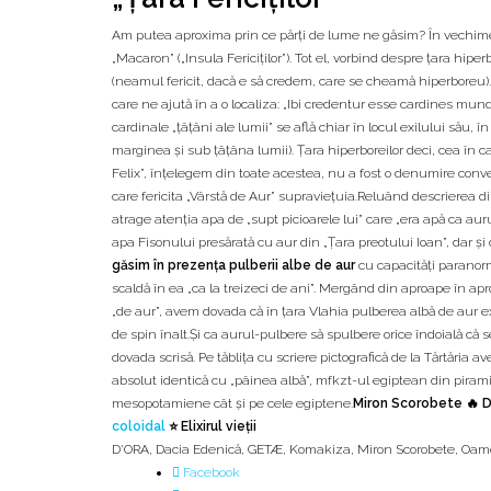
Am putea aproxima prin ce părţi de lume ne găsim? În vechime, 
„Macaron” („Insula Fericiţilor”). Tot el, vorbind despre ţara hip
(neamul fericit, dacă e să credem, care se cheamă hiperboreu).„Ţ
care ne ajută în a o localiza: „Ibi credentur esse cardines mund
cardinale „ţâţâni ale lumii” se află chiar în locul exilului său
marginea şi sub ţâţâna lumii). Ţara hiperboreilor deci, cea în car
Felix”, înţelegem din toate acestea, nu a fost o denumire convenţi
care fericita „Vârstă de Aur” supravieţuia.Reluând descrierea din
atrage atenţia apa de „supt picioarele lui” care „era apă ca au
apa Fisonului presărată cu aur din „Ţara preotului Ioan”, dar şi 
găsim în prezenţa pulberii albe de aur
cu capacităţi paranorm
scaldă în ea „ca la treizeci de ani”. Mergând din aproape în ap
„de aur”, avem dovada că în ţara Vlahia pulberea albă de aur ex
de spin înalt.Şi ca aurul-pulbere să spulbere orice îndoială că s
dovada scrisă. Pe tăbliţa cu scriere pictografică de la Tărtăr
absolut identică cu „pâinea albă”, mfkzt-ul egiptean din piramid
mesopotamiene cât şi pe cele egiptene.
Miron Scorobete 🔥 D
coloidal
⭐ Elixirul vieții
D'ORA
,
Dacia Edenică
,
GETÆ
,
Komakiza
,
Miron Scorobete
,
Oame
Facebook