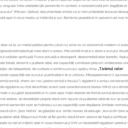
 singular între celelalte ţări pomenite în context, e caracterizată prin bogăţiile ei:
ara aurului” (Pârvan, Getica), documentele antice ca şi nenumăratele tezaure desco
uată apoi în evul mediu şi întâlnită şi azi, România posedând în prezent cel mai 
a” doar ca la un metal preţios pentru că el nu scria ca un economist modern ci avea
ligioasă exemplară pe care dacii o aveau. Mai există însă şi o stare a aurului situa
l-calitate spirituală. Fizica actuală a descoperit, deocamdată doar teoretic, faptu
tate totală, devenit o pulbere albă, are capacităţi uimitoare precum vindecarea uno
vitaţie, de teleportare, de curbare a continuumului spaţiu-timp.
„Tărâmul celor
ste capacităţi ale aurului-pudră albă ci le şi utilizau. Mesopotamienii îi spunea
formă conică, shem-an-na („piatra conică a focului”), egiptenii o scriau consonant
idele egiptene au fost descifrate scrieri care caracterizează starea mfkzt ca o dim
amide s-au găsit basoreliefuri în care apar nişte obiecte de formă conică descrise ca
 primă vedere, se dovedeşte proprie dacă vom spune că pulberea albă de aur se p
nferind oamenilor care se hrăneau cu ea capacităţi care depăşesc limitele normalul
ează că în „ţara Vlahia” se găseşte aur, simte nevoia să adauge: „Aurul din ţara 
-pulbere albă. Răspunsul tinde să fie pozitiv dacă ţinem seama de faptul că Moise
ate ca rod al iniţierii sale în casa faraonului (într’un basorelief egiptean preotul-