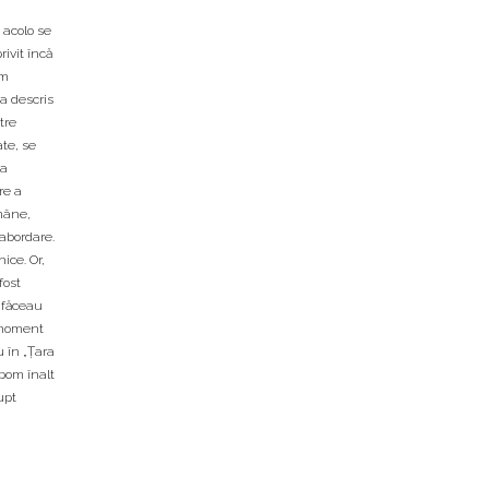
 acolo se
ivit încă
um
a descris
tre
ate, se
na
re a
omâne,
 abordare.
ice. Or,
fost
e făceau
n moment
u în „Ţara
 pom înalt
upt