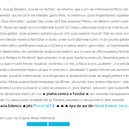
Insula Şerpilor, „Insula lui Achile”, se chema, aşa cum ne informează Pliniu cel
erboreilor, spune că în ea trăieşte „gens felix, si credimus, quos Hyperboreos appella
ara Fericiţilor”, aşadar. Dar unde să fi fost aceasta? Pliniu ne oferă în continuar
i” (Acolo se crede că sunt ţâţânele lumii). Or, Ovidiu precizase încă mai înainte că
, în ţara geţilor: „Ipse quidem extremi quum sim sub cardine mundi” (Dar eu care sun
e trăieşte neamul fericiţilor, e acolo unde sunt ţâţânele lumii, în ţinuturile geţilor
onală ci certificarea faptului că Dacia e patria acelui „gens felix” al hiperboreilor
 Alexandria, din ambianţa strălucind toată în aur în care se află împăratul fericiţi
rul şi fierbea în fântână”. Apa aceasta ni se pare foarte cunoscută. Seamănă prea 
cu apa în care Moise, după ce, arzându-l în foc, a făcut aurul „pulbere”, „l-a presă
ale o dovedeşte faptul că apa în care ea e „presărată” îi poate întineri pe oamenii
roape, punând informaţiile una lângă alta şi observând că ele se leagă perfect într
ista, Moise având toată dreptatea să afirme: „Aurul din ţara aceea este bun”, nobi
ecretul lui era cunoscut şi că el se prepara în „ţara Vlahia”, aducem spre autentifi
ia avem desenată shem-an-na 🔥
piatra conică a focului
🔥 din scrierile mesopotam
e. Cu precizarea că tăbliţa de la Tărtăria precede cu două milenii atât scrierile
acia Edenică 🔥
360 °
Focul GETÆ
🔥 🔥 🔥 Apa de aur din
Munții Rodnei
.
Aur și
ni care ne inspiră
,
Roşia Montană
Prev Article
Next Article