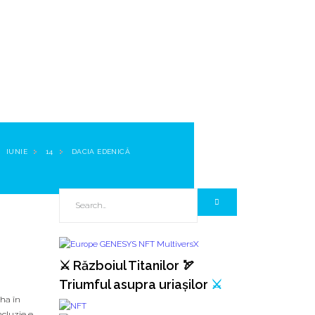
IUNIE
14
DACIA EDENICĂ
⚔️ Războiul Titanilor 🏹
Triumful asupra uriașilor
⚔️
ncluzie e