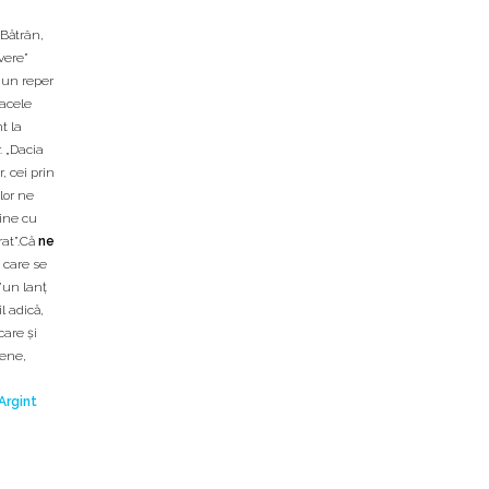
 Bătrân,
vere”
e un reper
 acele
t la
. „Dacia
, cei prin
lor ne
bine cu
rat”.Că
ne
 care se
’un lanţ
l adică,
care şi
iene,
 Argint