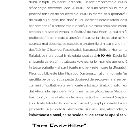
dubiu e faptul că Moise, „arzându-l în foc”, transforma aurul în
stăpâneşte secretele Casei Aurului”, să sublinieze nu numai că î
practică tehnica de aducere a aurului la starea sa superlativă.S
de mulţi cu suspiciune, dacă nu cu desconsiderare totală, deşi şt
consemnează o scrisoare din epocă, un arhiepiscop care conduce
cetatea din care el venea, străbătută de râul Fison, „unul din f
preţioase...” (apa în care e „presărat” aur, ca la Moise, „dar al 
spunea mai departe, se găseşte o anaforniţă din aur şi argint
desfătărilor. O istorie a Paradisului. Bucureşti: Editura Humanit
Raiului, ce nu a putut fi niciodată localizată.
🔥 IO 🔥
În Dacia Ed
singurele care au în titulatura voievozilor lor numele generic 
În toate scrierile – şi sunt foarte multe – referitoare la „Regatu
Fisonul biblic este identificat cu Dunărea.Unul din motivele fas
răscitită pe parcursul a peste douăzeci de secole e nararea pereg
cu mari dificultăţi, etalarea în carte a tot altor şi altor ţinutur
dat Alexandru ajunge în faţa unei insule. „Acolo iaste Macaron”
fericiţilor”.„Şi mersă Alexandru înainte şi văzu pre Ivant (împăr
şi cu toate felurile de poame într-însul. Şi supt picioarele lui e
picioarele lui şi-l dete lui Alexandru şi zise:- Ţine, Alexandre,
îmbătrâneşte omul, să se scalde cu de această apă şi se va î
„Ţara Fericiţilor”