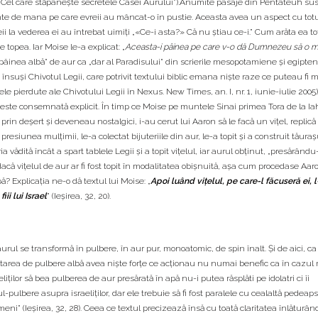
 „Cel care stăpâneşte secretele Casei Aurului”).Anumite pasaje din Pentateuh sus
e de mana pe care evreii au mâncat-o în pustie. Aceasta avea un aspect cu tot
eii la vederea ei au întrebat uimiţi „«Ce-i asta?» Că nu ştiau ce-i.” Cum arăta ea to
e topea. Iar Moise le-a explicat: „
Aceasta-i pâinea pe care v-o dă Dumnezeu să o m
u „pâinea albă” de aur ca „dar al Paradisului” din scrierile mesopotamiene şi egipte
însuşi Chivotul Legii, care potrivit textului biblic emana nişte raze ce puteau fi m
le pierdute ale Chivotului Legii în Nexus. New Times, an. I, nr. 1, iunie-iulie 2005).
e” este consemnată explicit. În timp ce Moise pe muntele Sinai primea Tora de la Ia
ii prin deşert şi deveneau nostalgici, i-au cerut lui Aaron să le facă un viţel, replică
 presiunea mulţimii, le-a colectat bijuteriile din aur, le-a topit şi a construit tăuraş
vădită încât a spart tablele Legii şi a topit viţelul, iar aurul obţinut, „presărându-
 dacă viţelul de aur ar fi fost topit în modalitatea obişnuită, aşa cum procedase Aar
? Explicaţia ne-o dă textul lui Moise: „
Apoi luând viţelul, pe care-l făcuseră ei, l
ii lui Israel
” (Ieşirea, 32, 20).
aurul se transformă în pulbere, în aur pur, monoatomic, de spin înalt. Şi de aici, ca 
la starea de pulbere albă avea nişte forţe ce acţionau nu numai benefic ca în cazul
iţilor să bea pulberea de aur presărată în apă nu-i putea răsplăti pe idolatri ci îi
-pulbere asupra israeliţilor, dar ele trebuie să fi fost paralele cu cealaltă pedeap
meni” (Ieşirea, 32, 28). Ceea ce textul precizează însă cu toată claritatea înlăturân