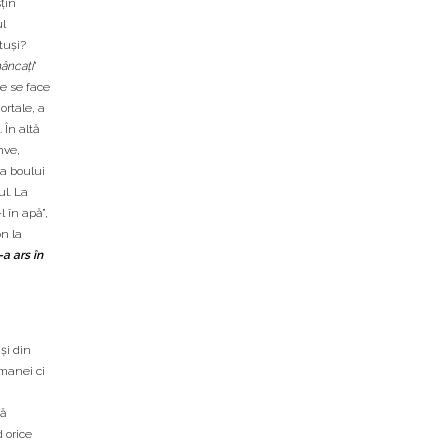
ţin
ul
tuşi?
âncaţi
”
ne se face
ortale, a
 În altă
hve,
 a boului
ul. La
l în apă”,
on la
-a ars în
şi din
 manei ci
să
d orice