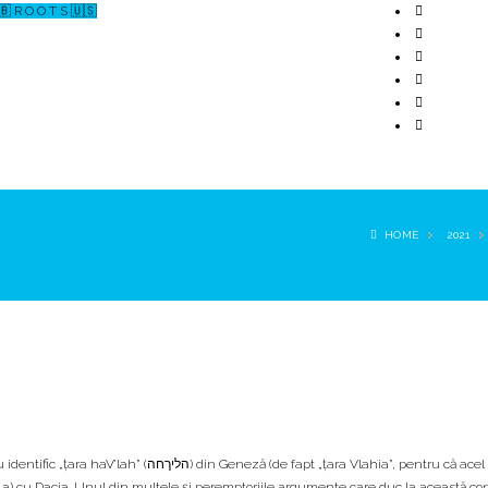
🇧 R O O T S 🇺🇸
↗ CERCETARE
☏ CONTACT 📩
HOME
2021
הליך) din Geneză (de fapt „ţara Vlahia”, pentru că acel ha în
 e a) cu Dacia. Unul din multele şi peremptoriile argumente care duc la această co