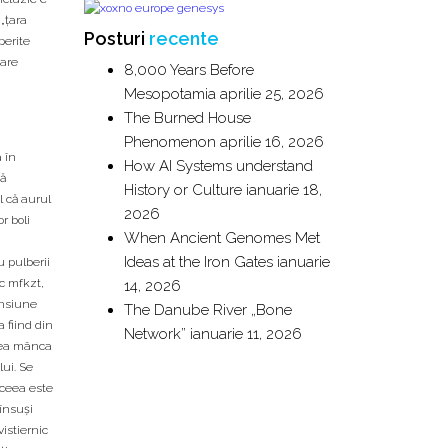
 „ţara
Posturi
recente
perite
mare
8,000 Years Before
Mesopotamia
aprilie 25, 2026
The Burned House
Phenomenon
aprilie 16, 2026
 în
How AI Systems understand
tă
History or Culture
ianuarie 18,
l că aurul
2026
r boli
When Ancient Genomes Met
Ideas at the Iron Gates
ianuarie
u pulberii
ic mfkzt,
14, 2026
ensiune
The Danube River „Bone
 fiind din
Network”
ianuarie 11, 2026
utea mânca
ui. Se
aceea este
 însuşi
vistiernic