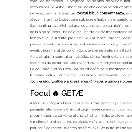
care-i aduce faraonului preţioasa „pâine albă” de aur e numit
această poziţie. Astfel, shem-an-na chaldeană ne aduce amint
nefiresc, pentru că, aşa cum
textul biblic consemnează
, evr
„Ceva mărunt”, „albicios”, care sub razele fierbinţi ale soarelui s
(Ieşirea 16, 14-15;21).Echivalarea cu aurul „pulberea albă” şi c
de la sine scutindu-ne de a mai insista. Există interpretarea că 
fost poleit cu aur astfel prelucrat (vd. Laurence Gardner, Secrete
parte a referatului biblic însă, prelucrarea aurului ca „pulber
evreii, cărora traiul de robi din Egipt le apărea preferabil rătăcir
Apis, căruia, în regretul ţării părăsite, să i se închine.Aaron, sub
coborârea de pe munte, Moise a fost atât de indignat de idolatria 
l-a dat israeliţilor să-l bea. Dar, ne întrebăm pe bună dreptate,
turnarea idolului, cum ar fi putut oamenii să bea metalul cu apă
foc, l-a făcut pulbere şi presărându-l în apă, a dat-o să o bea fi
Focul 🔥 GETÆ
Aşadar, nu o topire obişnuită ci o prelucrare specială prin care 
pasajele referitoare la Chivotul Legii, reiese că aurul ridicat 
şi punitiv pentru că Moise atunci când, la mânie, le dădea israel
sancţiona.Nu ni se spune ce efecte va fi avut în acest caz aurul
poruncită de Moise: uciderea de către leviţi „ca la trei mii de oa