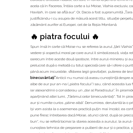
acela că în Facerea, Întâia carte a lui Moise, Vlahia exclusiv, caz
Havilah, în care se află aur”. Or, Dacia a fost supranumită „Ţ
justificându-i cu asupra de măsură acest titlu, situaţie perpet
zăcământ aurifer al Europei, cel de la Roşia Montană.
🔥 piatra focului 🔥
Spun însă în carte că Moise nu se referea la aurul „ţării Vlahi
vedere şi aspectul moral pe care aurul îl simbolizează, viaţa re
oarecum între aceste două ipostaze, între aurul-minereu şi auru
prelucrat după o metodă cu totul specială care să-i ofere o puri
până acum incurabile, sfidarea legii gravitaţiei, puterea de le
binecuvântaţi”
Anticii nu numai că aveau cunoştinţă despre ace
albe de aur pur an-na („piatra focului”) sau, când aceasta lua 
iar alexandrinii o considerau un „dar al Paradisului”. În piram
aparţinând altei lumi, „Tărâmul celor binecuvântaţi”. Tot în pir
aur şi numite curios „pâine albă”. Denumirea, derutantă la o
(şi vom asista la o asemenea practică puţin mai încolo), ea co
pune firesc întrebarea dacă Moise, atunci când, după ce preciz
bun”, nu se referă tocmai la starea aceasta a aurului, la aurul
cunoştea tehnica de preparare a pulberii de aur şi o practica, po