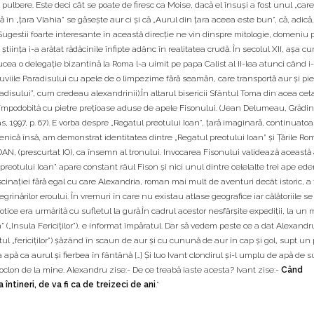
 pulbere. Este deci cât se poate de firesc ca Moise, dacă el însuşi a fost unul „care
n „ţara Vlahia” se găseşte aur ci şi că „Aurul din ţara aceea este bun”, că, adică,
ugestii foarte interesante în această direcţie ne vin dinspre mitologie, domeniu pr
iinţa i-a arătat rădăcinile înfipte adânc în realitatea crudă. În secolul XII, aşa c
a o delegaţie bizantină la Roma l-a uimit pe papa Calist al II-lea atunci când i-
luviile Paradisului cu apele de o limpezime fără seamăn, care transportă aur şi pie
Paradisului”, cum credeau alexandrinii).În altarul bisericii Sfântul Toma din acea cet
, împodobită cu pietre preţioase aduse de apele Fisonului. (Jean Delumeau, Grădi
as, 1997, p. 67). E vorba despre „Regatul preotului Ioan”, ţară imaginară, continuatoa
enică însă, am demonstrat identitatea dintre „Regatul preotului Ioan” şi Ţările R
IOAN, (prescurtat IO), ca însemn al tronului. Invocarea Fisonului validează această
l preotului Ioan” apare constant râul Fison şi nici unul dintre celelalte trei ape eden
cinaţiei fără egal cu care Alexandria, roman mai mult de aventuri decât istoric, a 
rinărilor eroului. În vremuri în care nu existau atlase geografice iar călătoriile s
i exotice era urmărită cu sufletul la gură.În cadrul acestor nesfârşite expediţii, la u
 („Insula Fericiţilor”), e informat împăratul. Dar să vedem peste ce a dat Alexandr
atul „fericiţilor”) şăzând în scaun de aur şi cu cunună de aur în cap şi gol, supt un
ra apă ca aurul şi fierbea în fântână […] Şi luo Ivant clondirul şi-l umplu de apă de s
 poclon de la mine. Alexandru zise:- De ce treabă iaste acesta? Ivant zise:-
Când
ntineri, de va fi ca de treizeci de ani
.”