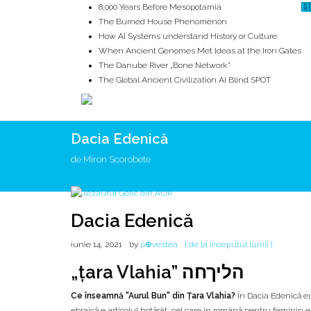
8,000 Years Before Mesopotamia
🇬
The Burned House Phenomenon
How AI Systems understand History or Culture
When Ancient Genomes Met Ideas at the Iron Gates
The Danube River „Bone Network”
The Global Ancient Civilization AI Blind SPOT
Dacia Edenică
ROOTS
UNRIVALS
ISTORIE
MITOLOGIE
ECOSISTEM
de Miron Scorobete
Dacia Edenică
iunie 14, 2021
by
p⊕vestea
[ de la începutul lumii ]
„ţara Vlahia” הליךחה
Ce înseamnă "Aurul Bun" din Țara Vlahia?
În Dacia Edenică eu identific „ţara haV’lah” (חה
ebraică e articolul hotărât, cel care în română pentru feminin