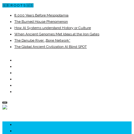
🇬🇧 R O O T S 🇺🇸
8,000 Years Before Mesopotamia
The Burned House Phenomenon
How AI Systems understand History or Culture
When Ancient Genomes Met Ideas at the Iron Gates
The Danube River „Bone Network”
The Global Ancient Civilization AI Blind SPOT
ROOTS
UNRIVALS