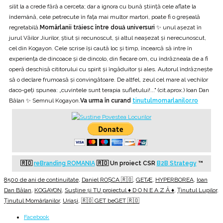
silit la a crede fără a cerceta; dar a ignora cu bună ştiinţă cele aflate la
îndemână, cele petrecute în fața mai multor martori, poate fi o greşeală
regretabilă.
Momârlanii trăiesc între două universuri
✨ unul aşezat în
jurul Văilor Jiurilor, ştiut şi recunoscut, şi altul neaşezat şi nerecunoscut,
cel din Kogayon. Cele scrise îşi caută loc şi timp, încearcă să intre în
experiența de dincoace şi de dincolo, din fiecare om, cu îndrăzneala de a fi
operă deschisă cititorului cu spirit şi îngăduitor şi ales. Autorul îndrăzneşte
să o declare frumoasă şi convingătoare. De altfel, zeul cel mare al vechilor
daco-geți spunea: „cuvintele sunt terapia sufletului!..." (cit.aprox.) Ioan Dan
Bălan ✨ Semnul Kogayon.
Va urma în curand
tinutulmomarlanilor.ro
🇷🇴
reBranding ROMANIA
🇷🇴
Un proiect CSR
B2B Strategy
™
8500 de ani de continuitate
,
Daniel ROȘCA 🇷🇴
,
GETÆ
,
HYPERBOREA
,
Ioan
Dan Bălan
,
KOGAYON
,
Susține și TU proiectul ♦ D O N E A Z Ă ♦
,
Ținutul Lupilor
,
Ținutul Momârlanilor
,
Uriași
,
🇷🇴 GET beGET 🇷🇴
Facebook