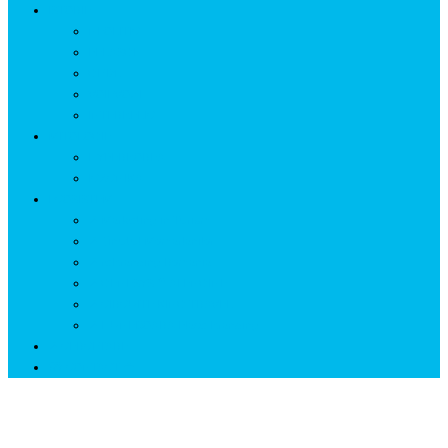
ISTORIE
NEOLITIC
PELASGI
GETÆ
VOIEVOZI
INTERBELIC
MITOLOGIE
HYPERBOREA
ICXCNIKA
ECOSISTEM
↗ Marketing în Turism
↗ Ținutul Momârlanilor
↗ reBranding România
↗ GENESYS ™ AI ENGINE
↗ CIRCUITE KING TRAVEL
↗ HUNEDOARA Place Branding
↗ CERCETARE
☏ CONTACT 📩
Semnul ✨ KOGAYON