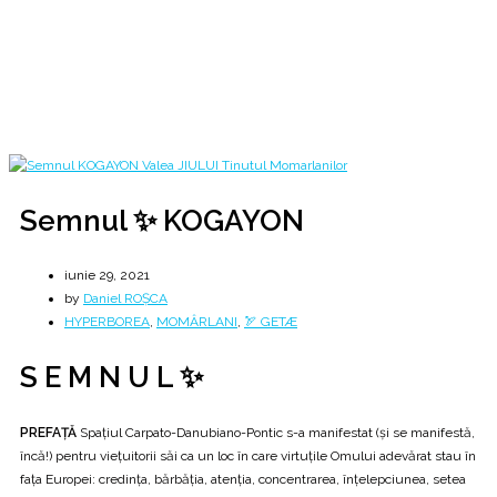
... din 🐑 Ținutul Momârlanilor 🐑
Home
2021
iunie
29
Semnul ✨ KOGAYON
Semnul ✨ KOGAYON
iunie 29, 2021
by
Daniel ROȘCA
HYPERBOREA
,
MOMÂRLANI
,
🏹 GETÆ
S E M N U L ✨
PREFAŢĂ
Spațiul Carpato-Danubiano-Pontic s-a manifestat (şi se manifestă,
încă!) pentru vieţuitorii săi ca un loc în care virtuțile Omului adevărat stau în
fața Europei: credinţa, bărbăția, atenția, concentrarea, înțelepciunea, setea