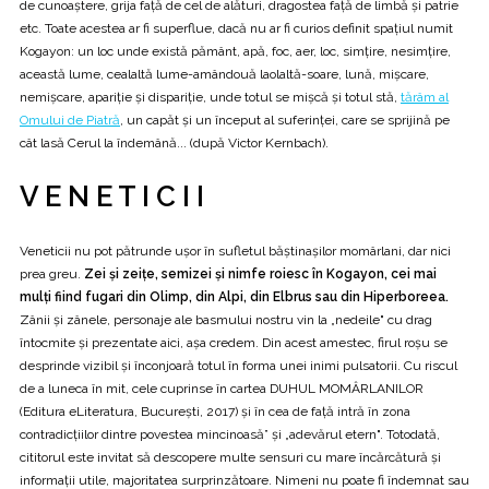
de cunoaştere, grija față de cel de alături, dragostea față de limbă şi patrie
etc. Toate acestea ar fi superflue, dacă nu ar fi curios definit spațiul numit
Kogayon: un loc unde există pământ, apă, foc, aer, loc, simțire, nesimțire,
această lume, cealaltă lume-amândouă laolaltă-soare, lună, mişcare,
nemişcare, apariţie şi dispariţie, unde totul se mişcă şi totul stă,
tărâm al
Omului de Piatră
, un capăt şi un început al suferinței, care se sprijină pe
cât lasă Cerul la îndemână... (după Victor Kernbach).
V E N E T I C I I
Veneticii nu pot pătrunde uşor în sufletul băştinaşilor momârlani, dar nici
prea greu.
Zei şi zeiţe, semizei şi nimfe roiesc în Kogayon, cei mai
mulți fiind fugari din Olimp, din Alpi, din Elbrus sau din Hiperboreea.
Zânii şi zânele, personaje ale basmului nostru vin la „nedeile" cu drag
întocmite şi prezentate aici, aşa credem. Din acest amestec, firul roşu se
desprinde vizibil şi înconjoară totul în forma unei inimi pulsatorii. Cu riscul
de a luneca în mit, cele cuprinse în cartea DUHUL MOMÂRLANILOR
(Editura eLiteratura, Bucureşti, 2017) şi în cea de față intră în zona
contradicţiilor dintre povestea mincinoasă” şi „adevărul etern". Totodată,
cititorul este invitat să descopere multe sensuri cu mare încărcătură și
informații utile, majoritatea surprinzătoare. Nimeni nu poate fi îndemnat sau