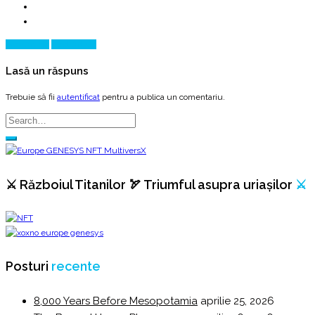
Prev Article
Next Article
Lasă un răspuns
Trebuie să fii
autentificat
pentru a publica un comentariu.
⚔️ Războiul Titanilor 🏹 Triumful asupra uriașilor
⚔️
Posturi
recente
8,000 Years Before Mesopotamia
aprilie 25, 2026