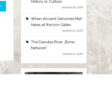
History or Culture
ianuarie 18, 2026
When Ancient Genomes Met
Ideas at the Iron Gates
ianuarie 14, 2026
The Danube River „Bone
Network”
ianuarie 11, 2026