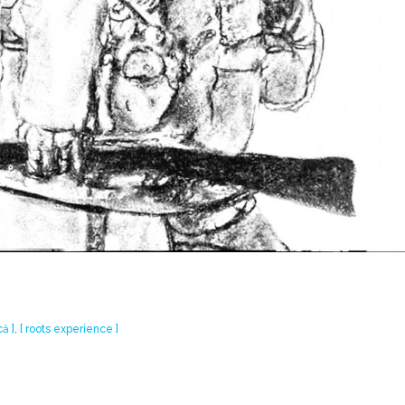
că ]
,
[ roots experience ]