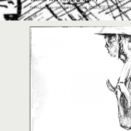
Primul război mondial în Defileul Jiului 🇷🇴 🇩🇪 Weltkrie