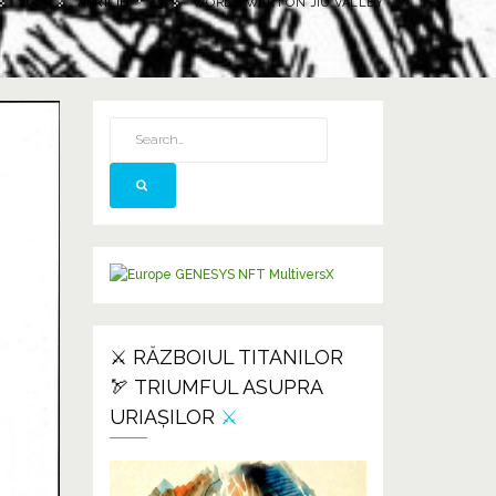
2023
APRILIE
3
WORLD WAR I ON JIU VALLEY
⚔️ RĂZBOIUL TITANILOR
🏹 TRIUMFUL ASUPRA
URIAȘILOR
⚔️