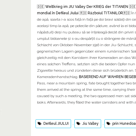
🇩🇪 Weltkrieg im JIU Valley Der KRIEG der TITANEN 🇩🇪
mondial în Defileul Jiului 🇷🇴 Războiul TITANILOR
🇷🇴 În
de apă, soarta i-a scos față in față pe doi bravi soldați d
același timp la apă, pe potecile din pădure, având la ei bid
năpăstuiți deși nu puteau să se înțeleagă decât din priviri s
umplut bidoanele şi s-au despărțit cu o strângere de mâ
Schlacht von Oktober-November 1916 in der Jiu-Schlucht, s
gegnerischen Lagern gegenüber: einem rumänischen Sol
gleichzeitig mit den Kanistern ihrer Kameraden an das W
eines solchen Treffens, setzten sich die beiden Opfer nun
Zigarette heraus und zündeten diese sich brüderlich an. S
Kameradenhandschlag.
BASIEREND AUF WAHREN BEGE
Pass, near a mountain spring, fate brought together two b
them arrived at the spring at the same time, carrying thei
caused by such a meeting, the two oppressed men sat side b
looks. Afterwards, they filled the water canisters and wi
Defileul JIULUI
,
Jiu Valley
,
prin Hunedoa