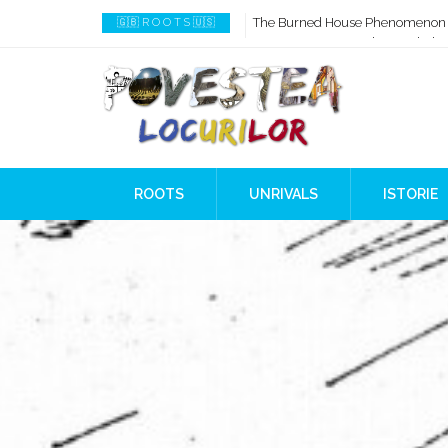
How AI Systems understand Histo
🇬🇧 R O O T S 🇺🇸
When Ancient Genomes Met Ideas
The Danube River „Bone Network
The Global Ancient Civilization A
8,000 Years Before Mesopotami
The Burned House Phenomenon
ROOTS
UNRIVALS
ISTORIE