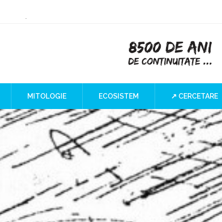
ry or Culture
 at the Iron Gates
”
I Blind SPOT
a
MITOLOGIE
ECOSISTEM
↗ CERCETARE