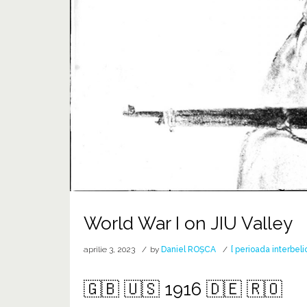
World War I on JIU Valley
aprilie 3, 2023
by
Daniel ROȘCA
[ perioada interbeli
🇬🇧 🇺🇸 1916 🇩🇪 🇷🇴