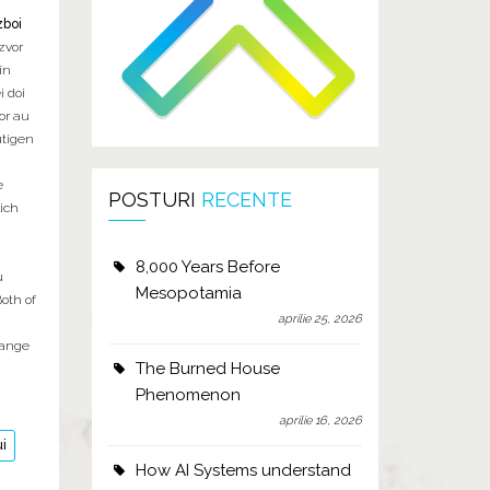
zboi
zvor
în
i doi
ior au
utigen
e
POSTURI
RECENTE
ich
8,000 Years Before
u
Mesopotamia
oth of
aprilie 25, 2026
hange
The Burned House
Phenomenon
aprilie 16, 2026
ui
How AI Systems understand