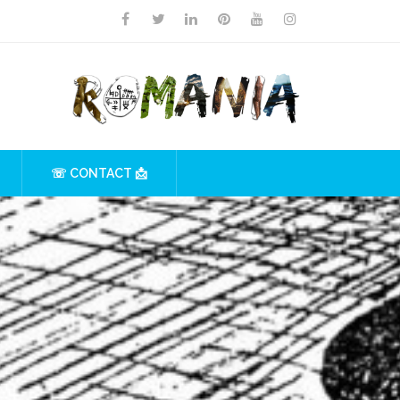
☏ CONTACT 📩