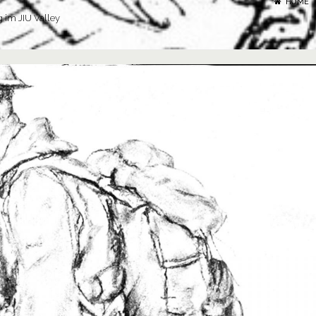
HOME
g im JIU Valley