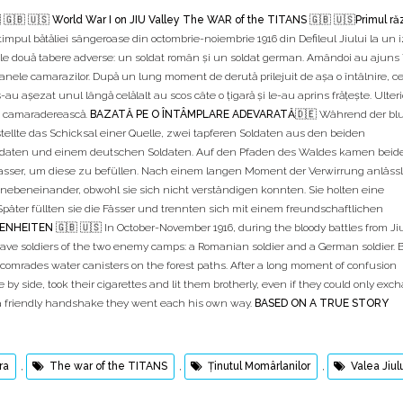
 🇬🇧 🇺🇸 World War I on JIU Valley The WAR of the TITANS 🇬🇧 🇺🇸Primul ră
 timpul bătăliei sângeroase din octombrie-noiembrie 1916 din Defileul Jiului la un i
in cele două tabere adverse: un soldat român şi un soldat german. Amândoi au ajuns 
oanele camarazilor. După un lung moment de derută prilejuit de așa o întâlnire, ce
-au aşezat unul lângă celălalt au scos câte o ţigară și le-au aprins frățește. Ulter
nă camaraderească.
BAZATĂ PE O ÎNTÂMPLARE ADEVARATĂ
🇩🇪 Während der bl
tellte das Schicksal einer Quelle, zwei tapferen Soldaten aus den beiden
daten und einem deutschen Soldaten. Auf den Pfaden des Waldes kamen beid
asser, um diese zu befüllen. Nach einem langen Moment der Verwirrung anlässl
 nebeneinander, obwohl sie sich nicht verständigen konnten. Sie holten eine
päter füllten sie die Fässer und trennten sich mit einem freundschaftlichen
BENHEITEN
🇬🇧 🇺🇸 In October-November 1916, during the bloody battles from Ji
rave soldiers of the two enemy camps: a Romanian soldier and a German soldier. B
r comrades water canisters on the forest paths. After a long moment of confusion
y side, took their cigarettes and lit them brotherly, even if they could only exc
th a friendly handshake they went each his own way.
BASED ON A TRUE STORY
ra
,
The war of the TITANS
,
Ținutul Momârlanilor
,
Valea Jiul