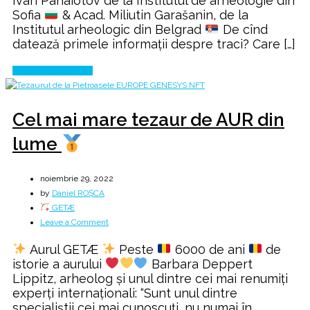
Ivan Panaiotov de la Institutul de arheologie din
Sofia
& Acad. Miliutin Garašanin, de la
1977
Institutul arheologic din Belgrad
De cînd
datează primele informații despre traci? Care […]
Continue Reading
Cel mai mare tezaur de AUR din
lume
noiembrie 29, 2022
by
Daniel ROȘCA
GETÆ
on
Leave a Comment
Cel
Aurul GETÆ
Peste
6000 de ani
de
mai
istorie a aurului
Barbara Deppert
mare
Lippitz, arheolog și unul dintre cei mai renumiți
tezaur
experți internaționali: “Sunt unul dintre
de
specialiștii cei mai cunoscuți, nu numai în
AUR