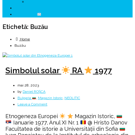
↗ HUNEDOARA Place Branding
↗ CERCETARE
☏ CONTACT
Etichetă:
Buzău
Home
Buzău
Simbolul solar
RA
1977
mai 28, 2023
by
Daniel ROȘCA
Bulgaria
,
Magazin Istoric
,
NEOLITIC
on
Leave a Comment
Simbolul
Etnogeneza Europei
Magazin Istoric,
solar
Ianuarie 1977, Anul XI Nr. 1
@ Hristo Danov
Facultatea de istorie a Universității din Sofia
RA