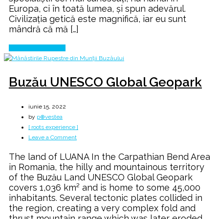
Europa, ci în toată lumea, și spun adevărul.
din
Civilizația getică este magnifică, iar eu sunt
lume
mândră că mă […]
Continue Reading
Buzău UNESCO Global Geopark
iunie 15, 2022
by
p⊕vestea
[ roots experience ]
on
Leave a Comment
Buzău
The land of LUANA In the Carpathian Bend Area
UNESCO
in Romania, the hilly and mountainous territory
Global
of the Buzău Land UNESCO Global Geopark
Geopark
covers 1,036 km² and is home to some 45,000
inhabitants. Several tectonic plates collided in
the region, creating a very complex fold and
thrust mountain range which was later eroded