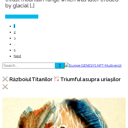
by glacial […]
Continue Reading
1
2
3
…
5
Next
Războiul Titanilor
Triumful asupra uriașilor