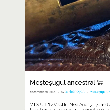
Meșteșugul ancestral 🐑
decembrie 16, 2021
by
Daniel ROȘCA
Meșteșugari
,
V I S U L 🐑 Visul lui Nea Andriță: „Când 
Locul meu al ucenicului a revenit celor c