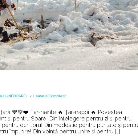
on
ea HUNEDOAREI
Leave a Comment
Țâr-
nainte
 țară 💙💛❤️ Țâr-nainte 🔥 Țâr-napoi 🔥 Povestea
🔥
i pentru Soare! Din înţelegere pentru zi şi pentru
Țâr-
i pentru echilibru! Din modestie pentru puritate şi pentr
napoi
tru împlinire! Din voinţă pentru unire şi pentru […]