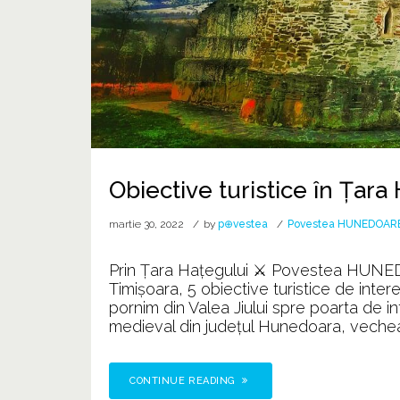
Obiective turistice în Țara
martie 30, 2022
by
p⊕vestea
Povestea HUNEDOARE
Prin Țara Haţegului ⚔️ Povestea HUNED
Timișoara, 5 obiective turistice de inter
pornim din Valea Jiului spre poarta de i
medieval din județul Hunedoara, vechea c
CONTINUE READING