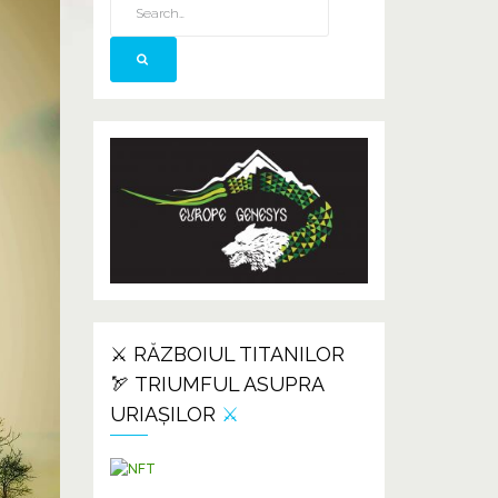
⚔️ RĂZBOIUL TITANILOR
🏹 TRIUMFUL ASUPRA
URIAȘILOR
⚔️