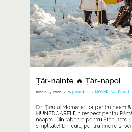
Țâr-nainte 🔥 Țâr-napoi
martie 23, 2022
by
p⊕vestea
MOMÂRLANI
,
Povest
Din Ținutul Momârlanilor pentru neam &
HUNEDOAREI Din respect pentru Pământ ş
noapte! Din răbdare pentru Stabilitate ş
simplitate! Din curaj pentru înnoire şi pen