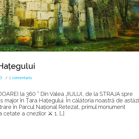
 Hațegului
la
I
1 comentariu
Obiective
turistice
OAREI la 360 ° Din Valea JIULUI, de la STRAJA spre
în
es major în Țara Haţegului. În călătoria noastră de astăzi
Țara
ntrare în Parcul Național Retezat, primul monument
Hațegului
etate a cnezilor ⚔️ 1. […]