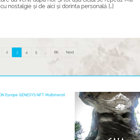
u nostalgie și de aici și dorinta personală […]
2
3
4
5
…
66
Next