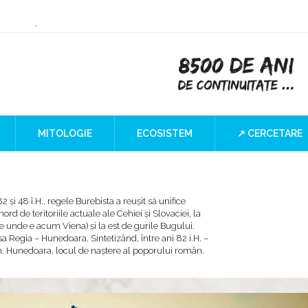
ry or Culture
 at the Iron Gates
”
I Blind SPOT
a
MITOLOGIE
ECOSISTEM
↗ CERCETARE
 şi 48 î.H., regele Burebista a reuşit să unifice
nord de teritoriile actuale ale Cehiei şi Slovaciei, la
e unde e acum Viena) şi la est de gurile Bugului.
a Regia – Hunedoara. Sintetizând, între ani 82 i.H. –
. Hunedoara, locul de naştere al poporului român.