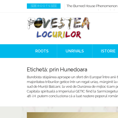
How AI Systems understand Histo
🇬🇧 R O O T S 🇺🇸
When Ancient Genomes Met Ideas
The Danube River „Bone Network
The Global Ancient Civilization A
8,000 Years Before Mesopotami
The Burned House Phenomenon
ROOTS
UNRIVALS
ISTORIE
Etichetă:
prin Hunedoara
Burebista stăpânea aproape un sfert din Europa! Între anii 82
majoritatea triburilor getice într-un regat uriaş, mărginit la 
sud de Munţii Balcani, la vest de Dunărea de mijloc (cam p
Capitala spirituală a Imperiului GETIC fiind la Sarmizegetus
48 i.H. putem concluziona că a luat naştere poporul român