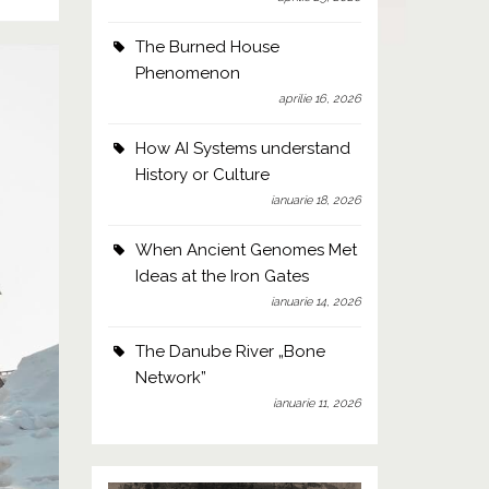
The Burned House
Phenomenon
aprilie 16, 2026
How AI Systems understand
History or Culture
ianuarie 18, 2026
When Ancient Genomes Met
Ideas at the Iron Gates
ianuarie 14, 2026
The Danube River „Bone
Network”
ianuarie 11, 2026