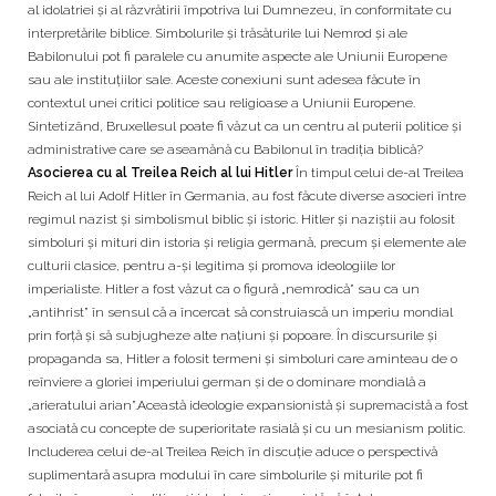
al idolatriei și al răzvrătirii împotriva lui Dumnezeu, în conformitate cu
interpretările biblice. Simbolurile și trăsăturile lui Nemrod și ale
Babilonului pot fi paralele cu anumite aspecte ale Uniunii Europene
sau ale instituțiilor sale. Aceste conexiuni sunt adesea făcute în
contextul unei critici politice sau religioase a Uniunii Europene.
Sintetizând, Bruxellesul poate fi văzut ca un centru al puterii politice și
administrative care se aseamănă cu Babilonul în tradiția biblică?
Asocierea cu al Treilea Reich al lui Hitler
În timpul celui de-al Treilea
Reich al lui Adolf Hitler în Germania, au fost făcute diverse asocieri între
regimul nazist și simbolismul biblic și istoric. Hitler și naziștii au folosit
simboluri și mituri din istoria și religia germană, precum și elemente ale
culturii clasice, pentru a-și legitima și promova ideologiile lor
imperialiste. Hitler a fost văzut ca o figură „nemrodică” sau ca un
„antihrist” în sensul că a încercat să construiască un imperiu mondial
prin forță și să subjugheze alte națiuni și popoare. În discursurile și
propaganda sa, Hitler a folosit termeni și simboluri care aminteau de o
reînviere a gloriei imperiului german și de o dominare mondială a
„arieratului arian”.Această ideologie expansionistă și supremacistă a fost
asociată cu concepte de superioritate rasială și cu un mesianism politic.
Includerea celui de-al Treilea Reich în discuție aduce o perspectivă
suplimentară asupra modului în care simbolurile și miturile pot fi