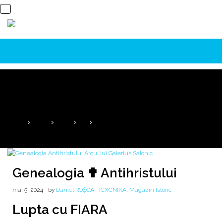
Genealogia ✟ Antihristului
Despre Nemrod și ideea unei guvernări mondiale
HOME
2024
MAI
5
GENEALOGIA ✟ ANTIHRISTULUI
Genealogia ✟ Antihristului
mai 5, 2024
by
Daniel ROȘCA
ICXCNIKA
,
Magazin Istoric
Lupta cu FIARA