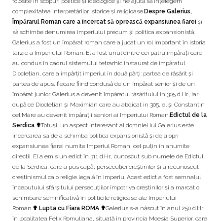
folosite în scopuri politice și ideologice și ne ajută să înțelegem
complexitatea interpretărilor istorice și religioase.
Despre Galerius,
Împărarul Roman care a încercat să oprească expansiunea fiarei
și
să schimbe denumirea imperiului precum și politica expansionistă.
Galerius a fost un împărat roman care a jucat un rol important în istoria
târzie a Imperiului Roman. El a fost unul dintre cei patru împărați care
au condus în cadrul sistemului tetrarhic instaurat de împăratul
Dioclețian, care a împărțit imperiul în două părți: partea de răsărit și
partea de apus, fiecare fiind condusă de un împărat senior și de un
împărat junior. Galerius a devenit împăratul răsăritului în 305 d.Hr., iar
după ce Dioclețian și Maximian care au abdicat în 305, el și Constantin
cel Mare au devenit împărații seniori ai Imperiului Roman.
Edictul de la
Serdica ✟
Totuși, un aspect interesant al domniei lui Galerius este
încercarea sa de a schimba politica expansionistă și de a opri
expansiunea fiarei numite Imperiul Roman, cel puțin în anumite
direcții. El a emis un edict în 311 d.Hr., cunoscut sub numele de Edictul
de la Serdica, care a pus capăt persecuției creștinilor și a recunoscut
creștinismul ca o religie legală în imperiu. Acest edict a fost semnalul
începutului sfârșitului persecuțiilor împotriva creștinilor și a marcat o
schimbare semnificativă în politicile religioase ale Imperiului
Roman.
✟ Lupta cu Fiara ROMA ✟
Galerius s-a născut în anul 250 d.Hr.
în localitatea Felix Romuliana, situată în provincia Moesia Superior, care