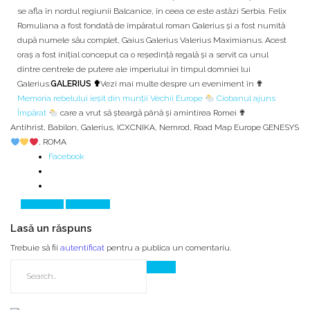
se afla în nordul regiunii Balcanice, în ceea ce este astăzi Serbia. Felix
Romuliana a fost fondată de împăratul roman Galerius și a fost numită
după numele său complet, Gaius Galerius Valerius Maximianus. Acest
oraș a fost inițial conceput ca o reședință regală și a servit ca unul
dintre centrele de putere ale imperiului în timpul domniei lui
Galerius.
GALERIUS ✟
Vezi mai multe despre un eveniment în ✟
Memoria rebelului ieșit din munții Vechii Europe
Ciobanul ajuns
Împărat
care a vrut să șteargă până și amintirea Romei ✟
Antihrist
,
Babilon
,
Galerius
,
ICXCNIKA
,
Nemrod
,
Road Map Europe GENESYS
,
ROMA
Facebook
Prev Article
Next Article
Lasă un răspuns
Trebuie să fii
autentificat
pentru a publica un comentariu.