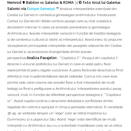
Nemrod ✟ Babilon vs Galerius & ROMA
© foto Arcul lui Galerius
Salonic via
Europe Genesys
™
Analiza interpretărilor esențiale din
Cartea lui Daniel în contextul genealogiei antihristului. Introducere:
Cartea lui Daniel din Biblie conține pasaje care au fost subiectul
dezbaterii intense în ceea ce privește prevestirea și genealogia
Antihristului. Aceste interpretări variază în funcție de tradiția teologică
și de contextul cultural și istoric al interpretului. Acest eseu își propune
să exploreze principalele interpretări ale pasajelor relevante din Cartea
lui Daniel și să analizeze divergențele dintre aceste
perspective.
Analiza Pasajelor
1. **Capitolul 7**: Pasajul din capitolul 7
descrie o viziune profetică a lui Daniel în care el vede patru fiare
reprezentând patru regate succesive. A patra fiară este descrisă ca fiind
diferită și mai înspăimântătoare decât celelalte. Cornul mic care iese
printre cele zece coarne ale acestei fiare a fost interpretat de mulți
teologi ca fiind o prefigurare a Antihristului. Interpretarea acestui pasaj
variază, însă, în funcție de diferitele perspective teologice.2. **Capitolul
11**: Acest capitol conține o descriere detaliată a conflictelor dintre
regatele din orientul apropiat în timpul perioadei elenistice. În versetele
36-45, se vorbește despre un "rege" care se ridică împotriva lui
Dumnezeu și a poporului Său. Acest "rege" este identificat de mulți
interpreți cu Antihristul sau cu o autoritate înșelătoare care se va ridica