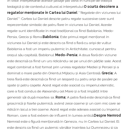
în viitor. Interpretările acestor pasaje pot varia în funcție de tradiția
teologică și de contextul cultural al interpretului.
O scurtă descriere a
regatelor menționate în Cartea lui Daniel
**Regatele din viziunea lui
Daniel**: Cartea lui Daniel descrie patru regate succesive care sunt
reprezentate simbolic de patru fiare în viziunea lui Daniel. Aceste
regate sunt identificate în mod tradițional ca fiind Babilonia, Medo-
Persia, Grecia și Roma.
Babilonia:
Este primul regat menționat în
viziunea lui Daniel și este descris ca fiind o fiară cu aripi de vultur.
Babilonia a fost un imperiu puternic în Antichitate, cunoscut pentru
orașul său capitală, Babilonul.
Medo-Persia:
A doua fiară din viziune
este descrisă ca fiind un urs ridicându-se pe unul din părțile sale. Acest
regat combinat a fost format prin unirea regatelor Mediei și Persiei și a
dominat o mare parte din Orientul Mijlociu și Asia Centrală.
Grecia:
A
treia fiară este descrisă ca fiind un leopard cu patru aripi de pasăre pe
spate și patru capete. Acest regat este asociat cu imperiul elenistic,
care a fost condus de Alexandru cel Mare și a fost împărțit între
generalii săi după moartea sa.
Roma:
A patra fiară este descrisă ca fiind
groaznică și foarte puternică, având zece coarne și un corn mic care se
ridică în locul a trei coarne. Acest regat este adesea asociat cu Imperiul
Roman, care a fost extrem de influent în lumea antică.
Despre Nemrod
Nemrod este o figură menționată în Geneza, nu în Cartea lui Daniel. El
este descris ca fiind un puternic vânător înaintea lui Dumnezeu și ca