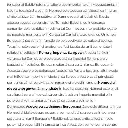
fondator al Babilonului și al altor orașe importante din Mesopotamia. În
tradiția iudaică și creștină, Nemrod este adesea considerat ca fiind un
simbol al răzvrătirii împotriva lui Dumnezeu și al idolatriei. El este
adesea asociat cu construirea Turnului Babel și cu încercarea
oamenilor de a se ridica împotriva lui Dumnezeu. Interpretările legate
de regatele menționate în Cartea lui Daniel și asocierea cu Uniunea
Europeană pot varia în funcție de perspectivele teologice și politice.
Totuși, unele asocieri și analogii au fost făcute de unii comentatori
religioși și politicieni.
Roma și Imperiul European
A patra fiară din
viziunea lui Daniel, care este asociată cu Imperiul Roman, are o
legătură simbolică cu Europa modernă sau cu Uniunea Europeană.
Această asociere se datorează faptului că Roma a fost unul dintre cele
mai influente imperii din istorie și că Europa a fost o bază principală
pentru răspândirea civilizației romane și a creștinismului.
Nemrod și
ideea unei guvernări mondiale
În tradiția creștină, Nemrod este privit
ca o figură care a încercat să construiască un imperiu mondial prin
puterea și voința umană, în loc să se supună voinței lui
Dumnezeu.
Asocierea cu Uniunea Europeană
Care este diferența între
Nemrod și ideile despre guvernarea mondială sau versus integrarea
politică a Uniunii Europene? Babilonul, ca oraș antic, a fost simbolul
puterii și prosperității în lumea antică. A fost, de asemenea, un centru