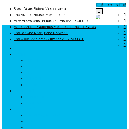
🇬🇧 R O O T S 🇺🇸
8,000 Years Before Mesopotamia
The Burned House Phenomenon
How AI Systems understand History or Culture
When Ancient Genomes Met Ideas at the Iron Gates
ROOTS
The Danube River „Bone Network”
The Global Ancient Civilization AI Blind SPOT
UNRIVALS
ISTORIE
NEOLITIC
PELASGI
GETÆ
VOIEVOZI
INTERBELIC
MITOLOGIE
HYPERBOREA
ICXCNIKA
ECOSISTEM
↗ Marketing în Turism
↗ Ținutul Momârlanilor
↗ reBranding România