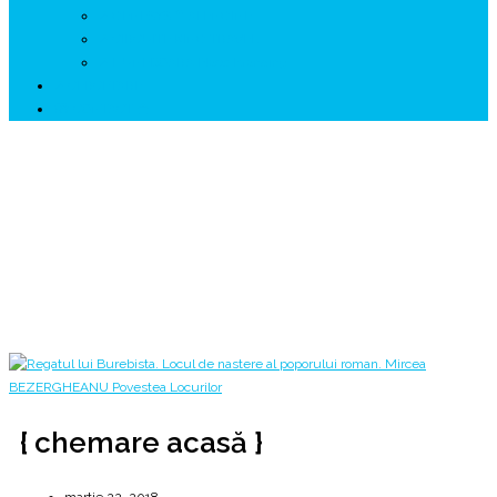
↗ GENESYS ™ AI ENGINE
↗ CIRCUITE KING TRAVEL
↗ HUNEDOARA Place Branding
↗ CERCETARE
☏ CONTACT 📩
{ chemare acasă }
O poezie de Sergiu MAGARGIU
Home
2018
martie
22
{ chemare acasă }
{ chemare acasă }