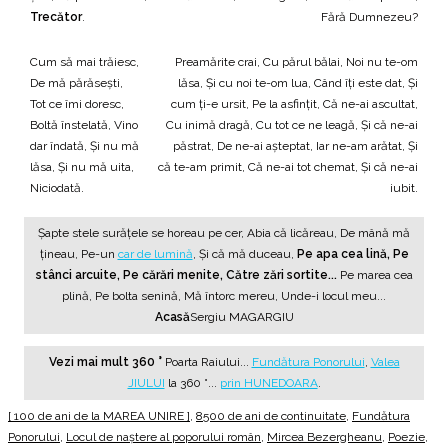
Trecător
.
Fără Dumnezeu?
Cum să mai trăiesc,
Preamărite crai, Cu părul bălai, Noi nu te-om
De mă părăsești,
lăsa, Și cu noi te-om lua, Când îți este dat, Și
Tot ce îmi doresc,
cum ți-e ursit, Pe la asfințit, Că ne-ai ascultat,
Boltă înstelată, Vino
Cu inimă dragă, Cu tot ce ne leagă, Și că ne-ai
dar îndată, Și nu mă
păstrat, De ne-ai așteptat, Iar ne-am arătat, Și
lăsa, Și nu mă uita,
că te-am primit, Că ne-ai tot chemat, Și că ne-ai
Niciodată.
iubit.
Șapte stele surățele se horeau pe cer, Abia că licăreau, De mână mă
țineau, Pe-un
car de lumină
, Și că mă duceau,
Pe apa cea lină,
Pe
stânci arcuite,
Pe cărări menite,
Către zări sortite...
Pe marea cea
plină, Pe bolta senină, Mă întorc mereu, Unde-i locul meu...
Acasă
Sergiu MAGARGIU
Vezi mai mult 360 °
Poarta Raiului...
Fundătura Ponorului
,
Valea
JIULUI
la 360 °...
prin HUNEDOARA
.
[ 100 de ani de la MAREA UNIRE ]
,
8500 de ani de continuitate
,
Fundătura
Ponorului
,
Locul de naştere al poporului român
,
Mircea Bezergheanu
,
Poezie
,