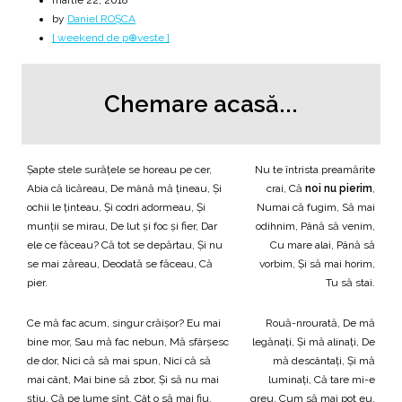
martie 22, 2018
by
Daniel ROȘCA
[ weekend de p⊕veste ]
Chemare acasă...
Șapte stele surățele se horeau pe cer,
Nu te întrista preamărite
Abia că licăreau, De mână mă țineau, Și
crai, Că
noi nu pierim
,
ochii le ținteau, Și codri adormeau, Și
Numai că fugim, Să mai
munții se mirau, De lut și foc și fier, Dar
odihnim, Până să venim,
ele ce făceau? Că tot se depărtau, Și nu
Cu mare alai, Până să
se mai zăreau, Deodată se făceau, Că
vorbim, Și să mai horim,
pier.
Tu să stai.
Ce mă fac acum, singur crăișor? Eu mai
Rouă-nrourată, De mă
bine mor, Sau mă fac nebun, Mă sfârșesc
legănați, Și mă alinați, De
de dor, Nici că să mai spun, Nici că să
mă descântați, Și mă
mai cânt, Mai bine să zbor, Și să nu mai
luminați, Că tare mi-e
știu, Că pe lume sînt, Cât o să mai fiu,
greu, Cum să mai pot eu,