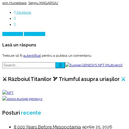
prin Hunedoara
,
Sergiu MAGARGIU
Facebook
Prev Article
Next Article
Lasă un răspuns
Trebuie să fii
autentificat
pentru a publica un comentariu.
⚔️ Războiul Titanilor 🏹 Triumful asupra uriașilor
⚔️
Posturi
recente
8,000 Years Before Mesopotamia
aprilie 25, 2026