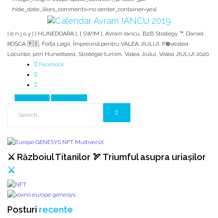
hide_date_likes_comments=no center_container=yes]
[ e n j o y ] [ HUNEDOARA ]
,
[ SW!M ]
,
Avram Iancu
,
B2B Strategy ™
,
Daniel
ROȘCA 🇷🇴
,
Forța Legii
,
Împreună pentru VALEA JIULUI
,
P⊕vestea
Locurilor
,
prin Hunedoara
,
Strategie turism
,
Valea Jiului
,
Valea JIULUI 2020
Facebook
Prev Article
Next Article
⚔️ Războiul Titanilor 🏹 Triumful asupra uriașilor
⚔️
Posturi
recente