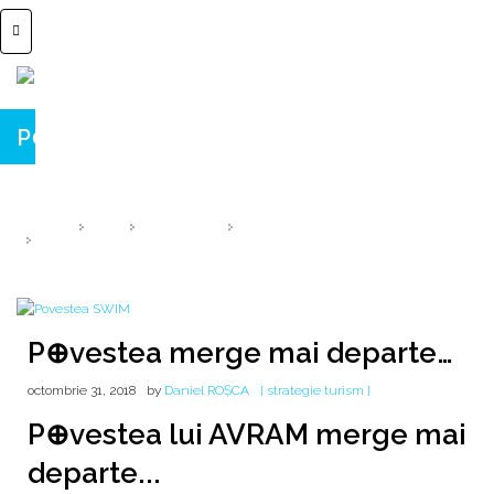
P⊕vestea merge mai departe…
... pe telefonul tău - prin codul QR.
HOME
2018
OCTOMBRIE
31
P⊕VESTEA MERGE MAI DEPARTE…
P⊕vestea merge mai departe…
octombrie 31, 2018
by
Daniel ROȘCA
[ strategie turism ]
P⊕vestea lui AVRAM merge mai
departe...