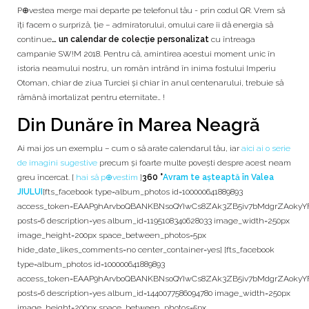
P⊕vestea merge mai departe pe telefonul tău - prin codul QR. Vrem să
îți facem o surpriză, ție – admiratorului, omului care îi dă energia să
continue
… un calendar de colecție personalizat
cu întreaga
campanie SW!M 2018. Pentru că, amintirea acestui moment unic în
istoria neamului nostru, un român intrând în inima fostului Imperiu
Otoman, chiar de ziua Turciei și chiar în anul centenarului, trebuie să
rămână imortalizat pentru eternitate… !
Din Dunăre în Marea Neagră
Ai mai jos un exemplu – cum o să arate calendarul tău, iar
aici ai o serie
de imagini sugestive
precum și foarte multe povești despre acest neam
greu încercat. [
hai să p⊕vestim
]
360 °
Avram te așteaptă în Valea
JIULUI
[fts_facebook type=album_photos id=100000641889893
access_token=EAAP9hArvboQBANKBNsoQYIwCs8ZAk3ZB5iv7bMdgrZAoky
posts=6 description=yes album_id=1195108340628033 image_width=250px
image_height=200px space_between_photos=5px
hide_date_likes_comments=no center_container=yes] [fts_facebook
type=album_photos id=100000641889893
access_token=EAAP9hArvboQBANKBNsoQYIwCs8ZAk3ZB5iv7bMdgrZAoky
posts=6 description=yes album_id=1440077586094780 image_width=250px
image_height=200px space_between_photos=5px