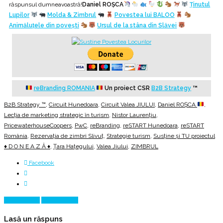
răspunsul dumneavoastră!
Daniel ROȘCA
Ținutul
Lupilor
Molda & Zimbrul
Povestea lui BALOO
Animăluțele din povești
Ursul de la stâna din Slăvei
reBranding ROMANIA
Un proiect CSR
B2B Strategy
™
B2B Strategy ™
,
Circuit Hunedoara
,
Circuit Valea JIULUI
,
Daniel ROȘCA
,
Lecția de marketing strategic în turism
,
Nistor Laurențiu
,
PricewaterhouseCoopers
,
PwC
,
reBranding
,
reSTART Hunedoara
,
reSTART
România
,
Rezervaţia de zimbri Slivuţ
,
Strategie turism
,
Susține și TU proiectul
♦ D O N E A Z Ă ♦
,
Țara Hațegului
,
Valea Jiului
,
ZIMBRUL
Facebook
Prev Article
Next Article
Lasă un răspuns