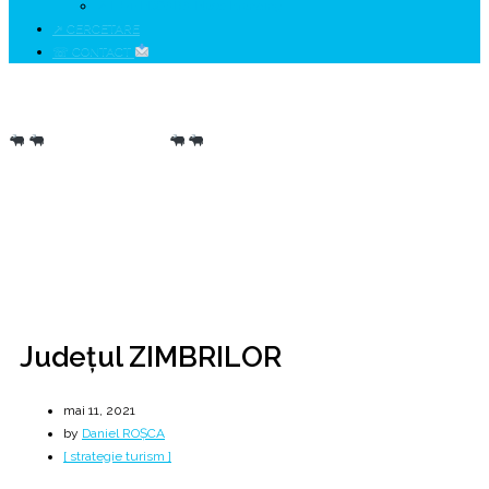
↗ HUNEDOARA Place Branding
↗ CERCETARE
☏ CONTACT
Județul ZIMBRILOR
H U N E D O A R A
Home
2021
mai
11
Județul ZIMBRILOR
Județul ZIMBRILOR
mai 11, 2021
by
Daniel ROȘCA
[ strategie turism ]