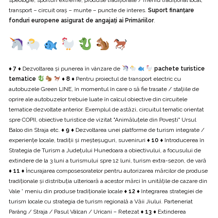
transport – circuit oraș – munte – puncte de interes.
Suport finanțare
fonduri europene asigurat de angajați ai Primăriilor
.
♦ 7 ♦
Dezvoltarea și punerea în vânzare de
pachete turistice
tematice
♦ 8 ♦
Pentru proiectul de transport electric cu
autobuzele Green LINE, în momentul în care o să fie trasate / stațiile de
oprire ale autobuzelor trebuie luate în calcul obiective din circuitele
tematice dezvoltate anterior. Exemplul de astăzi, circuitul tematic orientat
spre COPII, obiective turistice de vizitat "Animăluțele din Povești" Ursul
Baloo din Straja etc.
♦ 9 ♦
Dezvoltarea unei platforme de turism integrate /
experiențe locale, tradiții și meșteșuguri, suveniruri
♦ 10 ♦
Introducerea în
Strategia de Turism a Județului Hunedoara a obiectivului, a focusului de
extindere de la 3 luni a turismului spre 12 luni, turism extra-sezon, de vară
♦ 11 ♦
Încurajarea composesoratelor pentru autorizarea mărcilor de produse
tradiționale și distribuția ulterioară a acestor mărci în unitățile de cazare din
Vale * meniu din produse tradiționale locale
♦ 12 ♦
Integrarea strategiei de
turism locale cu strategia de turism regională a Văii Jiului. Parteneriat
Parâng / Straja / Pasul Vâlcan / Uricani – Retezat
♦ 13 ♦
Extinderea