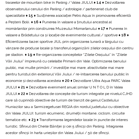
traseelor de mountain bike în Parâng / Valea JIULUI.
♦ 14 ♦
Dezvoltarea
observatorului cerului din Parâng / astrologie / parteneriat club de
specialitate
♦ 15 ♦
Susținerea asociației Petro Aqua în promovarea eficientă
a Peșterii Bolii.
♦ 16 ♦
Punerea în valoare a ținutului ancestral al
momârlanilor prin construirea Muzeului Momarlanului
♦ 17 ♦
Punerea în
valoare a Brădetului ca și locație de evenimente cultural / sportive
♦ 18 ♦
Eficientizarea bazei sportive JIUL prin organizarea lunară a târgului cu
vânzare de produse locale și transferul organizării zilelor orașului din centru
pe stadion.
♦ 19 ♦
Re-organizarea conceptelor “Zilele Orașului” în “Zilele
Văii Jiului” împreună cu celelalte Primarii din Vale. Optimizarea banului
public, mai multe primării / investiție mai mare, atractivitate mai mare
pentru turistul din exteriorul Văii Jiului / re-întoarcerea banului public în
economie și dezvoltarea acesteia
♦ 20 ♦
Dezvoltare Ultra Aqua PARC Valea
JIULUI
♦ 21 ♦
Dezvoltare eveniment anual similar U N T O L D în Valea
JIULUI.
♦ 22 ♦
Dezvoltarea de concepte de turism integrate pe nivelul CJHD
care să cuprindă obiective de turism de tranzit de genul Castelului
Huniazilor sau a Sarmizegetusei REGIA din nordul judetului cu obiective
din Valea JIULUI: turism ecumenic, drumeții montane, ciclism, circuite
tematice etc.
♦ 23 ♦
Transformarea legendelor locale în puncte de interes
turistic. Sfinxul din Cheile Băniței și cei 5 sfincși din Parâng. Integrarea
acestor sfincși în harta urieșilor din Valea Jiului / 50 de sfincși.