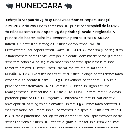
HUNEDOARA
Județe la Stăpân
25
@ PricewaterhouseCoopers Județul
ZIMBRILOR
PwC
Optimizarea banului public prin
stăpânii de la PwC
PricewaterhouseCoopers
.
25 de priorități locale / regionale &
puncte de interes turistic / economic pentru HUNEDOARA
de
introdus în draftul de strategie futuristic dezvoltat de PwC
PricewaterhouseCoopers pentru Valea JIULUI.
♦ 1 ♦
Urbanism și peisagistică
/ transformare centru civic Petroșani din centru dominat de beton și ciment
spre parc botanic & peisagistică modernă orientată spre viața la munte,
tematica proiectului nostru “aerul de munte, cel mai curat aer din
ROMÂNIA”
♦ 2 ♦
Diversificarea atracțiilor turistice în orașe pentru dezvoltarea
economiei adiacente turismului
♦ 3 ♦
Dezvoltarea parteneriatului public
privat prin transformarea CNPIT Petroșani / Uricani în Organizații de
Management a Destinațiilor în Turism / OMD, ONG, în care Primăriile devin
parteneri principali
♦ 4 ♦
Curățenie & unificarea arhitecturii cartierelor /
anvelopări după o logică de cromatică unitară
♦ 5 ♦
Dezvoltarea conceptului
de ambasador local împreună cu performerii din sport, cultură / educație
♦
6 ♦
Bursele primăriilor: încurajarea antreprenorilor locali spre dezvoltarea de
servicii adiționale turismului, echitație, ghizi autorizați în turism / drumeții,
speologie, sporturi extreme, produse tradiționale / meniu tradițional local,