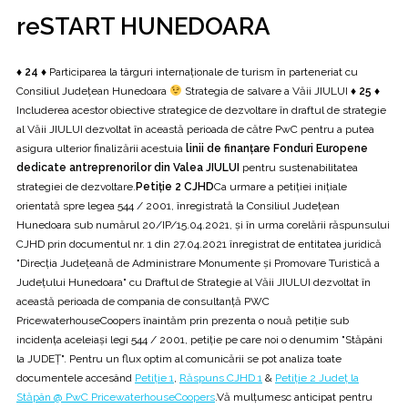
reSTART HUNEDOARA
♦ 24 ♦
Participarea la târguri internaționale de turism în parteneriat cu
Consiliul Județean Hunedoara
Strategia de salvare a Văii JIULUI
♦ 25 ♦
Includerea acestor obiective strategice de dezvoltare în draftul de strategie
al Văii JIULUI dezvoltat în această perioada de către PwC pentru a putea
asigura ulterior finalizării acestuia
linii de finanțare Fonduri Europene
dedicate antreprenorilor din Valea JIULUI
pentru sustenabilitatea
strategiei de dezvoltare.
Petiție 2 CJHD
Ca urmare a petiției inițiale
orientată spre legea 544 / 2001, înregistrată la Consiliul Județean
Hunedoara sub numărul 20/IP/15.04.2021, și în urma corelării răspunsului
CJHD prin documentul nr. 1 din 27.04.2021 înregistrat de entitatea juridică
"Direcția Județeană de Administrare Monumente și Promovare Turistică a
Județului Hunedoara" cu Draftul de Strategie al Văii JIULUI dezvoltat în
această perioada de compania de consultanță PWC
PricewaterhouseCoopers înaintăm prin prezenta o nouă petiție sub
incidența aceleiași legi 544 / 2001, petiție pe care noi o denumim "Stăpâni
la JUDEȚ". Pentru un flux optim al comunicării se pot analiza toate
documentele accesând
Petiție 1
,
Răspuns CJHD 1
&
Petiție 2 Județ la
Stăpân @ PwC PricewaterhouseCoopers
.Vă mulțumesc anticipat pentru