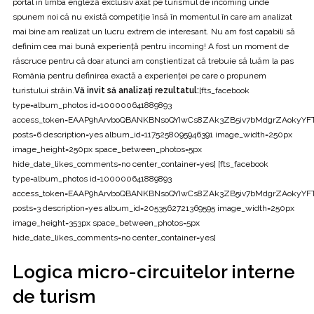
portal în limba engleză exclusiv axat pe turismul de incoming unde
spunem noi că nu există competiție însă în momentul în care am analizat
mai bine am realizat un lucru extrem de interesant. Nu am fost capabili să
definim cea mai bună experiență pentru incoming! A fost un moment de
răscruce pentru că doar atunci am conștientizat că trebuie să luăm la pas
România pentru definirea exactă a experienței pe care o propunem
turistului străin.
Vă invit să analizați rezultatul:
[fts_facebook
type=album_photos id=100000641889893
access_token=EAAP9hArvboQBANKBNsoQYIwCs8ZAk3ZB5iv7bMdgrZAoky
posts=6 description=yes album_id=1175258095946391 image_width=250px
image_height=250px space_between_photos=5px
hide_date_likes_comments=no center_container=yes] [fts_facebook
type=album_photos id=100000641889893
access_token=EAAP9hArvboQBANKBNsoQYIwCs8ZAk3ZB5iv7bMdgrZAoky
posts=3 description=yes album_id=2053562721369595 image_width=250px
image_height=353px space_between_photos=5px
hide_date_likes_comments=no center_container=yes]
Logica micro-circuitelor interne
de turism