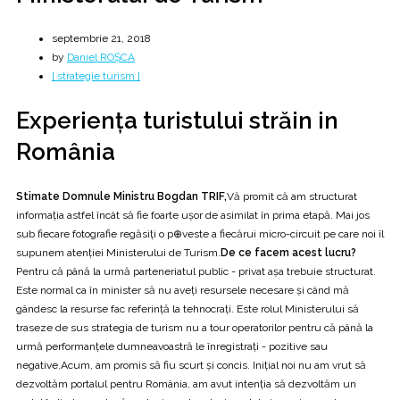
septembrie 21, 2018
by
Daniel ROȘCA
[ strategie turism ]
Experiența turistului străin in
România
Stimate Domnule Ministru Bogdan TRIF,
Vă promit că am structurat
informația astfel încât să fie foarte ușor de asimilat în prima etapă. Mai jos
sub fiecare fotografie regăsiți o p⊕veste a fiecărui micro-circuit pe care noi îl
supunem atenției Ministerului de Turism.
De ce facem acest lucru?
Pentru că până la urmă parteneriatul public - privat așa trebuie structurat.
Este normal ca în minister să nu aveți resursele necesare și când mă
gândesc la resurse fac referință la tehnocrați. Este rolul Ministerului să
traseze de sus strategia de turism nu a tour operatorilor pentru că până la
urmă performanțele dumneavoastră le înregistrați - pozitive sau
negative.Acum, am promis să fiu scurt și concis. Inițial noi nu am vrut să
dezvoltăm portalul pentru România, am avut intenția să dezvoltăm un