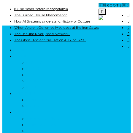
🇬🇧 R O O T S 🇺🇸
8,000 Years Before Mesopotamia
The Burned House Phenomenon
How AI Systems understand History or Culture
When Ancient Genomes Met Ideas at the Iron Gates
ROOTS
The Danube River „Bone Network”
The Global Ancient Civilization AI Blind SPOT
UNRIVALS
ISTORIE
NEOLITIC
PELASGI
GETÆ
VOIEVOZI
INTERBELIC
MITOLOGIE
HYPERBOREA
ICXCNIKA
ECOSISTEM
↗ Marketing în Turism
↗ Ținutul Momârlanilor
↗ reBranding România