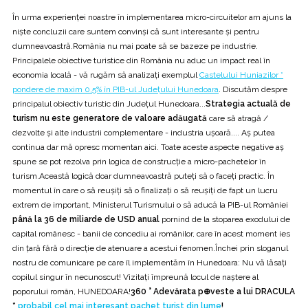
În urma experienței noastre în implementarea micro-circuitelor am ajuns la
niște concluzii care suntem convinși că sunt interesante și pentru
dumneavoastră.România nu mai poate să se bazeze pe industrie.
Principalele obiective turistice din România nu aduc un impact real în
economia locală - vă rugăm să analizați exemplul
Castelului Huniazilor *
pondere de maxim 0,5% în PIB-ul Județului Hunedoara
. Discutăm despre
principalul obiectiv turistic din Județul Hunedoara...
Strategia actuală de
turism nu este generatore de valoare adăugată
care să atragă /
dezvolte și alte industrii complementare - industria ușoară.... Aș putea
continua dar mă opresc momentan aici. Toate aceste aspecte negative aș
spune se pot rezolva prin logica de construcție a micro-pachetelor în
turism.Această logică doar dumneavoastră puteți să o faceți practic. În
momentul în care o să reușiți să o finalizați o să reușiți de fapt un lucru
extrem de important, Ministerul Turismului o să aducă la PIB-ul României
până la 36 de miliarde de USD anual
pornind de la stoparea exodului de
capital românesc - banii de concediu ai românilor, care în acest moment ies
din țară fără o direcție de atenuare a acestui fenomen.Închei prin sloganul
nostru de comunicare pe care îl implementăm în Hunedoara: Nu vă lăsaţi
copilul singur în necunoscut! Vizitaţi împreună locul de naştere al
poporului român, HUNEDOARA!
360 °
Adevărata p⊕veste a lui DRACULA
*
probabil cel mai interesant pachet turist din lume
!