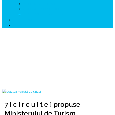
↗ GENESYS ™ AI ENGINE
↗ CIRCUITE KING TRAVEL
↗ HUNEDOARA Place Branding
↗ CERCETARE
☏ CONTACT 📩
7 [ c i r c u i t e ] propuse Ministerului de
Turism
@ Bogdan TRIF
Home
2018
septembrie
21
7 [ c i r c u i t e ] propuse Ministerului de Turism
7 [ c i r c u i t e ] propuse
Ministerului de Turism