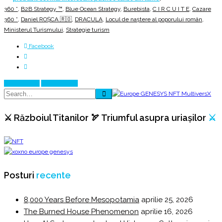
360 °
,
B2B Strategy ™
,
Blue Ocean Strategy
,
Burebista
,
C I R C U I T E
,
Cazare
360 °
,
Daniel ROȘCA 🇷🇴
,
DRACULA
,
Locul de naştere al poporului român
,
Ministerul Turismului
,
Strategie turism
Facebook
Prev Article
Next Article
⚔️ Războiul Titanilor 🏹 Triumful asupra uriașilor
⚔️
Posturi
recente
8,000 Years Before Mesopotamia
aprilie 25, 2026
The Burned House Phenomenon
aprilie 16, 2026